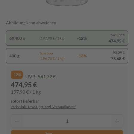
Abbildung kann abweichen
541,72 €
6X400 g
-12%
(197,90 € / 1 kg)
474,95 €
90,29 €
Spartipp
400 g
-13%
78,68 €
(196,70 € / 1 kg)
-12%
UVP:
541,72 €
474,95 €
197,90 € / 1 kg
sofort lieferbar
Preise inkl. MwSt. ggf. zzgl. Versandkosten