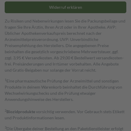
Widerruf erklären
Zu Risiken und Nebenwirkungen lesen Sie die Packungsbeilage und
fragen Sie Ihre Ärztin, Ihren Arzt oder in Ihrer Apotheke. AVP:
Üblicher Apothekenverkaufspreis berechnet nach der
Arzneimittelpreisverordnung. UVP: Unverbindliche
Preisempfehlung des Herstellers. Die angegebenen Preise
beinhalten die gesetzlich vorgeschriebene Mehrwertsteuer, ggf.
zzgl. 3,95 € Versandkosten. Ab 29,00 € Bestell­wert versand­kosten­
frei. Preisänderungen und Irrtümer vorbehalten. Alle Angebote
und Gratis-Beigaben nur solange der Vorrat reicht.
1
Eine pharmazeutische Prüfung der Arzneimittel und sonstigen
Produkte in deinem Warenkorb beinhaltet die Durchführung von
Wechselwirkungschecks und die Prüfung etwaiger
Anwendungshinweise des Herstellers.
2
Biozidprodukte
vorsichtig verwenden. Vor Gebrauch stets Etikett
und Produktinformationen lesen.
3
Die Übergabe deiner Bestellung an den Paketdienstleister erfolgt