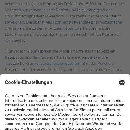
bei uns werktags von Montag bis Freitag bis 18:00 Uhr. Der genaue
Lieferzeitpunkt kann je nach Region und in Abhängigkeit der
Produktverfügbarkeit sowie vom Zustellzeitpunkt des Spediteurs
abweichen. Darüber hinaus können notwendige pharmazeutische
Prüfungen, die zu deiner Arzneimittelsicherheit dienen, die
Lieferfrist um die Dauer der Prüfungen einschließlich Klärungen
verlängern.
4
Für verschreibungspflichtige Medikamente stellt der Arzt ein
Rezept aus und der Patient erhält sie in der Apotheke. Die
gesetzliche Krankenversicherung übernimmt in der Regel die
Kosten dafür, der Versicherte trägt einen Teil davon als Zuzahlung
mit.
Grundsätzlich leisten Mitglieder Zuzahlungen in Höhe von zehn
Prozent des Abgabepreises,
mindestens
jedoch
fünf Euro
und
höchstens zehn Euro.
Es sind jedoch nie mehr als die tatsächlichen
Kosten der Leistung zu entrichten.
Diese Regeln gelten grundsätzlich auch für Online-Apotheken.
Bei Heilmitteln und häuslicher Krankenpflege beträgt die
Zuzahlung zehn Prozent der Kosten sowie zehn Euro je
Verordnung.