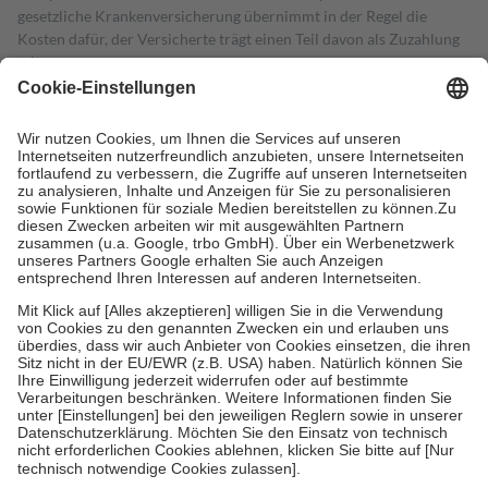
gesetzliche Krankenversicherung übernimmt in der Regel die
Kosten dafür, der Versicherte trägt einen Teil davon als Zuzahlung
mit.
Grundsätzlich leisten Mitglieder Zuzahlungen in Höhe von zehn
Prozent des Abgabepreises,
mindestens
jedoch
fünf Euro
und
höchstens zehn Euro.
Es sind jedoch nie mehr als die tatsächlichen
Kosten der Leistung zu entrichten.
Diese Regeln gelten grundsätzlich auch für Online-Apotheken.
Bei Heilmitteln und häuslicher Krankenpflege beträgt die
Zuzahlung zehn Prozent der Kosten sowie zehn Euro je
Verordnung.
Um das Engagement der Versicherten für ihre eigene Gesundheit zu
stärken und die besondere Stellung der Familie zu unterstützen,
fallen
keine Zuzahlungen
an bei:
• Kindern und Jugendlichen bis zum vollendeten 18. Lebensjahr
mit Ausnahme der Fahrkosten
• Untersuchungen zur Vorsorge und Früherkennung, die von der
GKV getragen werden
• empfohlenen Schutzimpfungen
• Harn- und Blutteststreifen