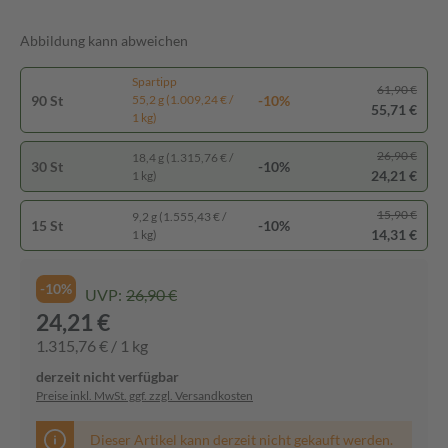
Abbildung kann abweichen
Spartipp
61,90 €
90 St
-10%
55,2 g (1.009,24 € /
55,71 €
1 kg)
26,90 €
18,4 g (1.315,76 € /
30 St
-10%
24,21 €
1 kg)
15,90 €
9,2 g (1.555,43 € /
15 St
-10%
14,31 €
1 kg)
-10%
UVP:
26,90 €
24,21 €
1.315,76 € / 1 kg
derzeit nicht verfügbar
Preise inkl. MwSt. ggf. zzgl. Versandkosten
Dieser Artikel kann derzeit nicht gekauft werden.