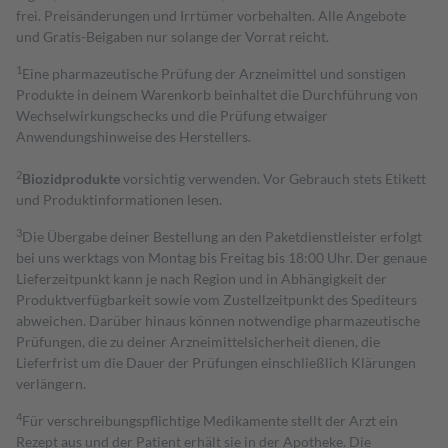
frei. Preisänderungen und Irrtümer vorbehalten. Alle Angebote
und Gratis-Beigaben nur solange der Vorrat reicht.
1
Eine pharmazeutische Prüfung der Arzneimittel und sonstigen
Produkte in deinem Warenkorb beinhaltet die Durchführung von
Wechselwirkungschecks und die Prüfung etwaiger
Anwendungshinweise des Herstellers.
2
Biozidprodukte
vorsichtig verwenden. Vor Gebrauch stets Etikett
und Produktinformationen lesen.
3
Die Übergabe deiner Bestellung an den Paketdienstleister erfolgt
bei uns werktags von Montag bis Freitag bis 18:00 Uhr. Der genaue
Lieferzeitpunkt kann je nach Region und in Abhängigkeit der
Produktverfügbarkeit sowie vom Zustellzeitpunkt des Spediteurs
abweichen. Darüber hinaus können notwendige pharmazeutische
Prüfungen, die zu deiner Arzneimittelsicherheit dienen, die
Lieferfrist um die Dauer der Prüfungen einschließlich Klärungen
verlängern.
4
Für verschreibungspflichtige Medikamente stellt der Arzt ein
Rezept aus und der Patient erhält sie in der Apotheke. Die