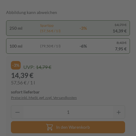
Abbildung kann abweichen
14,79 €
Spartipp
250 ml
-3%
14,39 €
(57,56 € / 1 l)
8,43 €
100 ml
-6%
(79,50 € / 1 l)
7,95 €
-3%
UVP:
14,79 €
14,39 €
57,56 € / 1 l
sofort lieferbar
Preise inkl. MwSt. ggf. zzgl. Versandkosten
In den Warenkorb