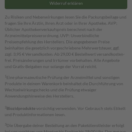
Widerruf erklären
Zu Risiken und Nebenwirkungen lesen Sie die Packungsbeilage und
fragen Sie Ihre Ärztin, Ihren Arzt oder in Ihrer Apotheke. AVP:
Üblicher Apothekenverkaufspreis berechnet nach der
Arzneimittelpreisverordnung. UVP: Unverbindliche
Preisempfehlung des Herstellers. Die angegebenen Preise
beinhalten die gesetzlich vorgeschriebene Mehrwertsteuer, ggf.
zzgl. 3,95 € Versandkosten. Ab 29,00 € Bestell­wert versand­kosten­
frei. Preisänderungen und Irrtümer vorbehalten. Alle Angebote
und Gratis-Beigaben nur solange der Vorrat reicht.
1
Eine pharmazeutische Prüfung der Arzneimittel und sonstigen
Produkte in deinem Warenkorb beinhaltet die Durchführung von
Wechselwirkungschecks und die Prüfung etwaiger
Anwendungshinweise des Herstellers.
2
Biozidprodukte
vorsichtig verwenden. Vor Gebrauch stets Etikett
und Produktinformationen lesen.
3
Die Übergabe deiner Bestellung an den Paketdienstleister erfolgt
bei uns werktags von Montag bis Freitag bis 18:00 Uhr. Der genaue