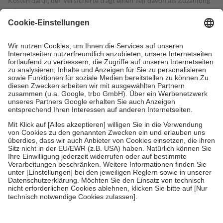
Kosten dafür, der Versicherte trägt einen Teil davon als Zuzahlung
mit.
Grundsätzlich leisten Mitglieder Zuzahlungen in Höhe von zehn
Prozent des Abgabepreises,
mindestens
jedoch
fünf Euro
und
höchstens zehn Euro.
Es sind jedoch nie mehr als die tatsächlichen
Kosten der Leistung zu entrichten.
Diese Regeln gelten grundsätzlich auch für Online-Apotheken.
Bei Heilmitteln und häuslicher Krankenpflege beträgt die
Zuzahlung zehn Prozent der Kosten sowie zehn Euro je
Verordnung.
Um das Engagement der Versicherten für ihre eigene Gesundheit zu
stärken und die besondere Stellung der Familie zu unterstützen,
fallen
keine Zuzahlungen
an bei:
• Kindern und Jugendlichen bis zum vollendeten 18. Lebensjahr
mit Ausnahme der Fahrkosten
• Untersuchungen zur Vorsorge und Früherkennung, die von der
GKV getragen werden
• empfohlenen Schutzimpfungen
• Harn- und Blutteststreifen
Wir nutzen Trusted Shops als unabhängigen Dienstleister für die
Einholung von Bewertungen. Trusted Shops hat Maßnahmen