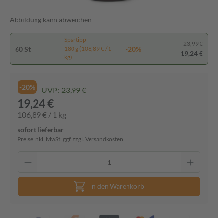
Abbildung kann abweichen
Spartipp
23,99 €
60 St
-20%
180 g (106,89 € / 1
19,24 €
kg)
-20%
UVP:
23,99 €
19,24 €
106,89 € / 1 kg
sofort lieferbar
Preise inkl. MwSt. ggf. zzgl. Versandkosten
In den Warenkorb