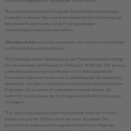
und Gratis-Beigaben nur solange der Vorrat reicht.
1
Eine pharmazeutische Prüfung der Arzneimittel und sonstigen
Produkte in deinem Warenkorb beinhaltet die Durchführung von
Wechselwirkungschecks und die Prüfung etwaiger
Anwendungshinweise des Herstellers.
2
Biozidprodukte
vorsichtig verwenden. Vor Gebrauch stets Etikett
und Produktinformationen lesen.
3
Die Übergabe deiner Bestellung an den Paketdienstleister erfolgt
bei uns werktags von Montag bis Freitag bis 18:00 Uhr. Der genaue
Lieferzeitpunkt kann je nach Region und in Abhängigkeit der
Produktverfügbarkeit sowie vom Zustellzeitpunkt des Spediteurs
abweichen. Darüber hinaus können notwendige pharmazeutische
Prüfungen, die zu deiner Arzneimittelsicherheit dienen, die
Lieferfrist um die Dauer der Prüfungen einschließlich Klärungen
verlängern.
4
Für verschreibungspflichtige Medikamente stellt der Arzt ein
Rezept aus und der Patient erhält sie in der Apotheke. Die
gesetzliche Krankenversicherung übernimmt in der Regel die