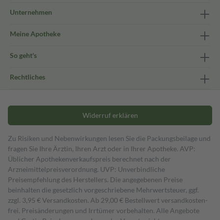
Unternehmen
Meine Apotheke
So geht's
Rechtliches
Widerruf erklären
Zu Risiken und Nebenwirkungen lesen Sie die Packungsbeilage und
fragen Sie Ihre Ärztin, Ihren Arzt oder in Ihrer Apotheke. AVP:
Üblicher Apothekenverkaufspreis berechnet nach der
Arzneimittelpreisverordnung. UVP: Unverbindliche
Preisempfehlung des Herstellers. Die angegebenen Preise
beinhalten die gesetzlich vorgeschriebene Mehrwertsteuer, ggf.
zzgl. 3,95 € Versandkosten. Ab 29,00 € Bestell­wert versand­kosten­
frei. Preisänderungen und Irrtümer vorbehalten. Alle Angebote