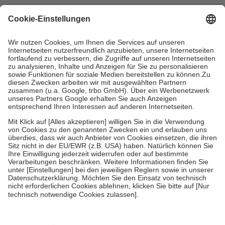
mit.
Grundsätzlich leisten Mitglieder Zuzahlungen in Höhe von zehn
Prozent des Abgabepreises,
mindestens
jedoch
fünf Euro
und
höchstens zehn Euro.
Es sind jedoch nie mehr als die tatsächlichen
Kosten der Leistung zu entrichten.
Diese Regeln gelten grundsätzlich auch für Online-Apotheken.
Bei Heilmitteln und häuslicher Krankenpflege beträgt die
Zuzahlung zehn Prozent der Kosten sowie zehn Euro je
Verordnung.
Um das Engagement der Versicherten für ihre eigene Gesundheit zu
stärken und die besondere Stellung der Familie zu unterstützen,
fallen
keine Zuzahlungen
an bei:
• Kindern und Jugendlichen bis zum vollendeten 18. Lebensjahr
mit Ausnahme der Fahrkosten
• Untersuchungen zur Vorsorge und Früherkennung, die von der
GKV getragen werden
• empfohlenen Schutzimpfungen
• Harn- und Blutteststreifen
Wir nutzen Trusted Shops als unabhängigen Dienstleister für die
Einholung von Bewertungen. Trusted Shops hat Maßnahmen