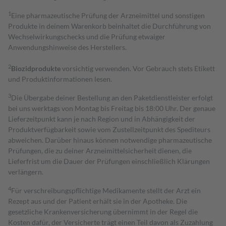
1
Eine pharmazeutische Prüfung der Arzneimittel und sonstigen
Produkte in deinem Warenkorb beinhaltet die Durchführung von
Wechselwirkungschecks und die Prüfung etwaiger
Anwendungshinweise des Herstellers.
2
Biozidprodukte
vorsichtig verwenden. Vor Gebrauch stets Etikett
und Produktinformationen lesen.
3
Die Übergabe deiner Bestellung an den Paketdienstleister erfolgt
bei uns werktags von Montag bis Freitag bis 18:00 Uhr. Der genaue
Lieferzeitpunkt kann je nach Region und in Abhängigkeit der
Produktverfügbarkeit sowie vom Zustellzeitpunkt des Spediteurs
abweichen. Darüber hinaus können notwendige pharmazeutische
Prüfungen, die zu deiner Arzneimittelsicherheit dienen, die
Lieferfrist um die Dauer der Prüfungen einschließlich Klärungen
verlängern.
4
Für verschreibungspflichtige Medikamente stellt der Arzt ein
Rezept aus und der Patient erhält sie in der Apotheke. Die
gesetzliche Krankenversicherung übernimmt in der Regel die
Kosten dafür, der Versicherte trägt einen Teil davon als Zuzahlung