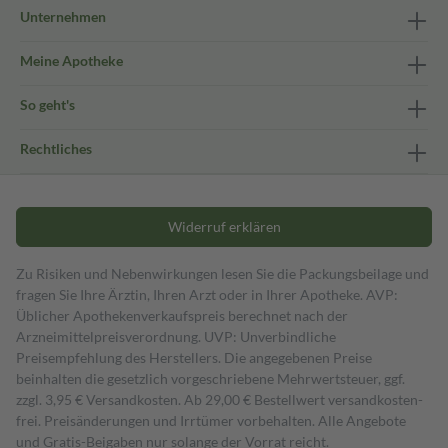
Unternehmen
Meine Apotheke
So geht's
Rechtliches
Widerruf erklären
Zu Risiken und Nebenwirkungen lesen Sie die Packungsbeilage und
fragen Sie Ihre Ärztin, Ihren Arzt oder in Ihrer Apotheke. AVP:
Üblicher Apothekenverkaufspreis berechnet nach der
Arzneimittelpreisverordnung. UVP: Unverbindliche
Preisempfehlung des Herstellers. Die angegebenen Preise
beinhalten die gesetzlich vorgeschriebene Mehrwertsteuer, ggf.
zzgl. 3,95 € Versandkosten. Ab 29,00 € Bestell­wert versand­kosten­
frei. Preisänderungen und Irrtümer vorbehalten. Alle Angebote
und Gratis-Beigaben nur solange der Vorrat reicht.