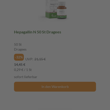
Hepagallin N 50 St Dragees
50 St
Dragees
-32%
UVP:
21,15 €
14,45 €
0,29 € / 1 St
sofort lieferbar
In den Warenkorb