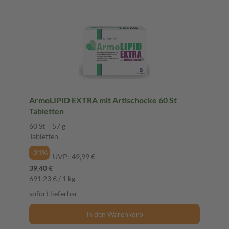
ArmoLIPID EXTRA mit Artischocke 60 St
Tabletten
60 St = 57 g
Tabletten
-21%
UVP:
49,99 €
39,40 €
691,23 € / 1 kg
sofort lieferbar
In den Warenkorb