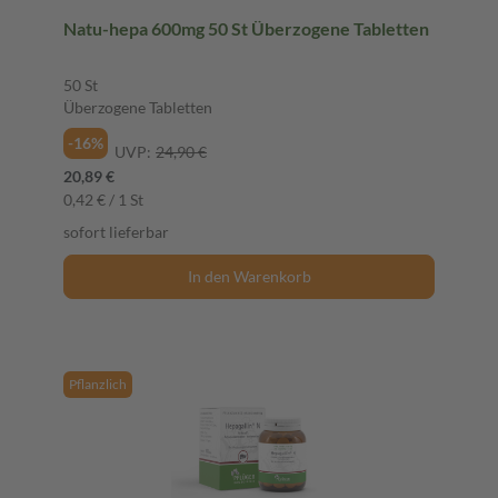
Natu-hepa 600mg 50 St Überzogene Tabletten
50 St
Überzogene Tabletten
-16%
UVP:
24,90 €
20,89 €
0,42 € / 1 St
sofort lieferbar
In den Warenkorb
Pflanzlich