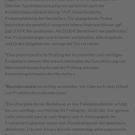
Üblicher Apothekenverkaufspreis berechnet nach der
Arzneimittelpreisverordnung. UVP: Unverbindliche
Preisempfehlung des Herstellers. Die angegebenen Preise
beinhalten die gesetzlich vorgeschriebene Mehrwertsteuer, ggf.
zzgl. 3,95 € Versandkosten. Ab 29,00 € Bestell­wert versand­kosten­
frei. Preisänderungen und Irrtümer vorbehalten. Alle Angebote
und Gratis-Beigaben nur solange der Vorrat reicht.
1
Eine pharmazeutische Prüfung der Arzneimittel und sonstigen
Produkte in deinem Warenkorb beinhaltet die Durchführung von
Wechselwirkungschecks und die Prüfung etwaiger
Anwendungshinweise des Herstellers.
2
Biozidprodukte
vorsichtig verwenden. Vor Gebrauch stets Etikett
und Produktinformationen lesen.
3
Die Übergabe deiner Bestellung an den Paketdienstleister erfolgt
bei uns werktags von Montag bis Freitag bis 18:00 Uhr. Der genaue
Lieferzeitpunkt kann je nach Region und in Abhängigkeit der
Produktverfügbarkeit sowie vom Zustellzeitpunkt des Spediteurs
abweichen. Darüber hinaus können notwendige pharmazeutische