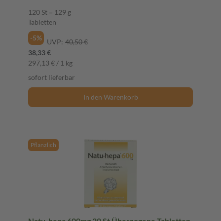
120 St = 129 g
Tabletten
-5%
UVP:
40,50 €
38,33 €
297,13 € / 1 kg
sofort lieferbar
In den Warenkorb
Pflanzlich
Natu-hepa 600mg 20 St Überzogene Tabletten