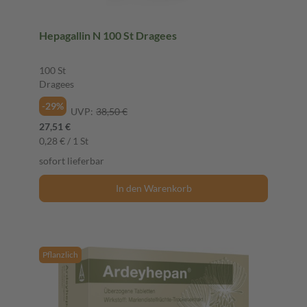
Hepagallin N 100 St Dragees
100 St
Dragees
-29%
UVP:
38,50 €
27,51 €
0,28 € / 1 St
sofort lieferbar
In den Warenkorb
Pflanzlich