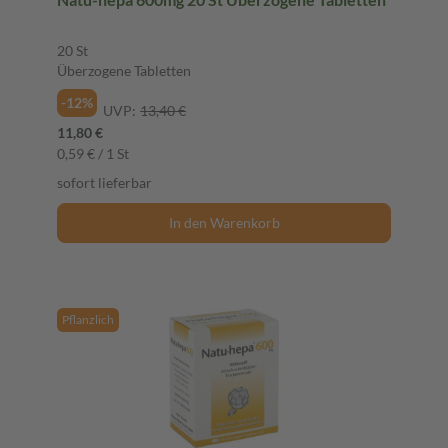
20 St
Überzogene Tabletten
-12%
UVP:
13,40 €
11,80 €
0,59 € / 1 St
sofort lieferbar
In den Warenkorb
Pflanzlich