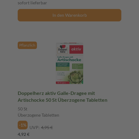
sofort lieferbar
In den Warenkorb
Pflanzlich
Doppelherz aktiv Galle-Dragee mit
Artischocke 50 St Überzogene Tabletten
50 St
Überzogene Tabletten
-1%
UVP:
4,95 €
4,92 €