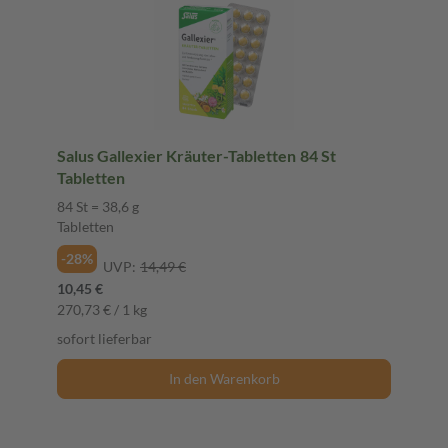
Salus Gallexier Kräuter-Tabletten 84 St
Tabletten
84 St = 38,6 g
Tabletten
-28%
UVP:
14,49 €
10,45 €
270,73 € / 1 kg
sofort lieferbar
In den Warenkorb