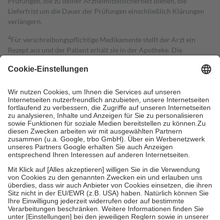
Prüfungen, die zu deiner Arzneimittelsicherheit dienen, die
Lieferfrist um die Dauer der Prüfungen einschließlich Klärungen
verlängern.
4
Für verschreibungspflichtige Medikamente stellt der Arzt ein
Rezept aus und der Patient erhält sie in der Apotheke. Die
gesetzliche Krankenversicherung übernimmt in der Regel die
Kosten dafür, der Versicherte trägt einen Teil davon als Zuzahlung
mit.
Grundsätzlich leisten Mitglieder Zuzahlungen in Höhe von zehn
Prozent des Abgabepreises,
mindestens
jedoch
fünf Euro
und
höchstens zehn Euro.
Es sind jedoch nie mehr als die tatsächlichen
Kosten der Leistung zu entrichten.
Diese Regeln gelten grundsätzlich auch für Online-Apotheken.
Bei Heilmitteln und häuslicher Krankenpflege beträgt die
Zuzahlung zehn Prozent der Kosten sowie zehn Euro je
Verordnung.
Um das Engagement der Versicherten für ihre eigene Gesundheit zu
stärken und die besondere Stellung der Familie zu unterstützen,
fallen
keine Zuzahlungen
an bei:
• Kindern und Jugendlichen bis zum vollendeten 18. Lebensjahr
mit Ausnahme der Fahrkosten