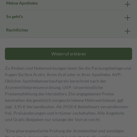
Meine Apotheke
So geht's
Rechtliches
Widerruf erklären
Zu Risiken und Nebenwirkungen lesen Sie die Packungsbeilage und
fragen Sie Ihre Ärztin, Ihren Arzt oder in Ihrer Apotheke. AVP:
Üblicher Apothekenverkaufspreis berechnet nach der
Arzneimittelpreisverordnung. UVP: Unverbindliche
Preisempfehlung des Herstellers. Die angegebenen Preise
beinhalten die gesetzlich vorgeschriebene Mehrwertsteuer, ggf.
zzgl. 3,95 € Versandkosten. Ab 29,00 € Bestell­wert versand­kosten­
frei. Preisänderungen und Irrtümer vorbehalten. Alle Angebote
und Gratis-Beigaben nur solange der Vorrat reicht.
1
Eine pharmazeutische Prüfung der Arzneimittel und sonstigen