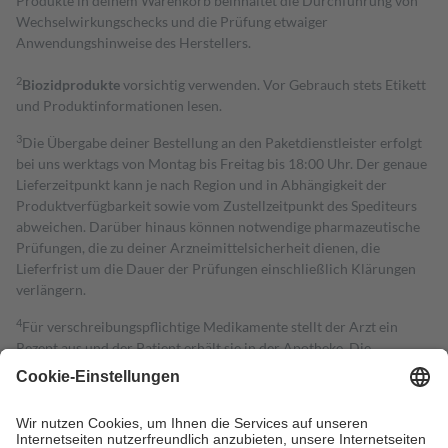
Produkte in deinem Warenkorb beinhaltet die Durchführung von
Wechselwirkungschecks und die Prüfung etwaiger
Anwendungshinweise des Herstellers.
2
Biozidprodukte
vorsichtig verwenden. Vor Gebrauch stets Etikett
und Produktinformationen lesen.
3
Die Übergabe deiner Bestellung an den Paketdienstleister erfolgt
bei uns werktags von Montag bis Freitag bis 18:00 Uhr. Der genaue
Lieferzeitpunkt kann je nach Region und in Abhängigkeit der
Produktverfügbarkeit sowie vom Zustellzeitpunkt des Spediteurs
abweichen. Darüber hinaus können notwendige pharmazeutische
Prüfungen, die zu deiner Arzneimittelsicherheit dienen, die
Lieferfrist um die Dauer der Prüfungen einschließlich Klärungen
verlängern.
4
Für verschreibungspflichtige Medikamente stellt der Arzt ein
Rezept aus und der Patient erhält sie in der Apotheke. Die
gesetzliche Krankenversicherung übernimmt in der Regel die
Kosten dafür, der Versicherte trägt einen Teil davon als Zuzahlung
mit.
Grundsätzlich leisten Mitglieder Zuzahlungen in Höhe von zehn