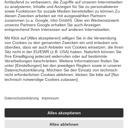
Prozent des Abgabepreises,
mindestens
jedoch
fünf Euro
und
höchstens zehn Euro.
Es sind jedoch nie mehr als die tatsächlichen
Kosten der Leistung zu entrichten.
Diese Regeln gelten grundsätzlich auch für Online-Apotheken.
Bei Heilmitteln und häuslicher Krankenpflege beträgt die
Zuzahlung zehn Prozent der Kosten sowie zehn Euro je
Verordnung.
Um das Engagement der Versicherten für ihre eigene Gesundheit zu
stärken und die besondere Stellung der Familie zu unterstützen,
fallen
keine Zuzahlungen
an bei:
• Kindern und Jugendlichen bis zum vollendeten 18. Lebensjahr
mit Ausnahme der Fahrkosten
• Untersuchungen zur Vorsorge und Früherkennung, die von der
GKV getragen werden
• empfohlenen Schutzimpfungen
• Harn- und Blutteststreifen
Wir nutzen Trusted Shops als unabhängigen Dienstleister für die
Einholung von Bewertungen. Trusted Shops hat Maßnahmen
getroffen, um sicherzustellen, dass es sich um echte Bewertungen
handelt. Mehr Informationen findest du hier:
https://help.etrusted.com/hc/de/articles/4419944605341