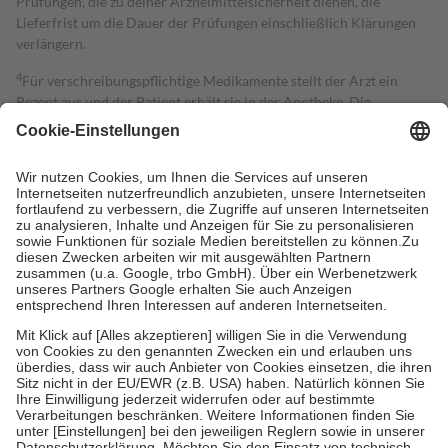
Prüfungen, die zu deiner Arzneimittelsicherheit dienen, die
Lieferfrist um die Dauer der Prüfungen einschließlich Klärungen
verlängern.
4
Für verschreibungspflichtige Medikamente stellt der Arzt ein
Rezept aus und der Patient erhält sie in der Apotheke. Die
gesetzliche Krankenversicherung übernimmt in der Regel die
Kosten dafür, der Versicherte trägt einen Teil davon als Zuzahlung
mit.
Grundsätzlich leisten Mitglieder Zuzahlungen in Höhe von zehn
Prozent des Abgabepreises,
mindestens
jedoch
fünf Euro
und
höchstens zehn Euro.
Es sind jedoch nie mehr als die tatsächlichen
Kosten der Leistung zu entrichten.
Diese Regeln gelten grundsätzlich auch für Online-Apotheken.
Bei Heilmitteln und häuslicher Krankenpflege beträgt die
Zuzahlung zehn Prozent der Kosten sowie zehn Euro je
Verordnung.
Um das Engagement der Versicherten für ihre eigene Gesundheit zu
stärken und die besondere Stellung der Familie zu unterstützen,
fallen
keine Zuzahlungen
an bei:
• Kindern und Jugendlichen bis zum vollendeten 18. Lebensjahr
mit Ausnahme der Fahrkosten