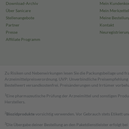
Download-Archiv
Mein Kundenko
Über Sanicare
Mein Merkzettel
Stellenangebote
Meine Bestellun
Partner
Kontakt
Presse
Neuregistrierun
Affiliate Programm
Zu Risiken und Nebenwirkungen lesen Sie die Packungsbeilage und fra
Arzneimittelpreisverordnung. UVP: Unverbindliche Preisempfehlung de
Bestell­wert versand­kosten­frei. Preisänderungen und Irrtümer vorbeh
1
Eine pharmazeutische Prüfung der Arzneimittel und sonstigen Pro
Herstellers.
2
Biozidprodukte
vorsichtig verwenden. Vor Gebrauch stets Etikett u
3
Die Übergabe deiner Bestellung an den Paketdienstleister erfolgt bei