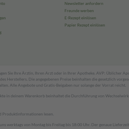
nto
Newsletter anfordern
Freunde werben
gen
E-Rezept einlösen
Papier Rezept einlösen
g
gen Sie Ihre Ärztin, Ihren Arzt oder in Ihrer Apotheke. AVP: Üblicher A
s Herstellers. Die angegebenen Preise beinhalten die gesetzlich vorgesc
alten. Alle Angebote und Gratis-Beigaben nur solange der Vorrat reicht.
dukte in deinem Warenkorb beinhaltet die Durchführung von Wechselwir
nd Produktinformationen lesen.
 uns werktags von Montag bis Freitag bis 18:00 Uhr. Der genaue Lieferze