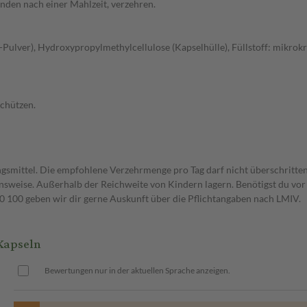
unden nach einer Mahlzeit, verzehren.
lver), Hydroxypropylmethylcellulose (Kapselhülle), Füllstoff: mikrokrist
schützen.
gsmittel. Die empfohlene Verzehrmenge pro Tag darf nicht überschritten
weise. Außerhalb der Reichweite von Kindern lagern. Benötigst du vor 
00 geben wir dir gerne Auskunft über die Pflichtangaben nach LMIV.
Kapseln
Bewertungen nur in der aktuellen Sprache anzeigen.