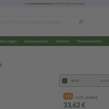
versandkostenfrei
ab 29 € und für E-Rezepte
letzungen
Sonnenschutz
Marken
Themenwelten
n
60 St
40 g (8
-11%
UVP:
37,95 €
33,62 €