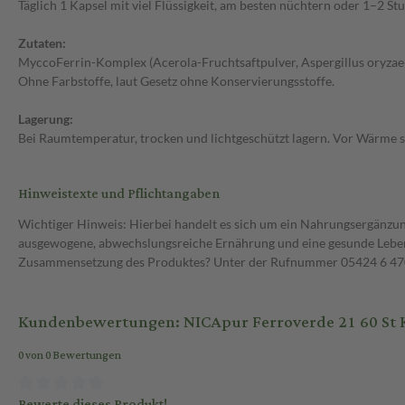
Täglich 1 Kapsel mit viel Flüssigkeit, am besten nüchtern oder 1–2 St
Zutaten:
MyccoFerrin-Komplex (Acerola-Fruchtsaftpulver, Aspergillus oryzae-Pu
Ohne Farbstoffe, laut Gesetz ohne Konservierungsstoffe.
Lagerung:
Bei Raumtemperatur, trocken und lichtgeschützt lagern. Vor Wärme 
Hinweistexte und Pflichtangaben
Wichtiger Hinweis: Hierbei handelt es sich um ein Nahrungsergänzun
ausgewogene, abwechslungsreiche Ernährung und eine gesunde Lebens
Zusammensetzung des Produktes? Unter der Rufnummer 05424 6 470 1
Kundenbewertungen: NICApur Ferroverde 21 60 St 
0 von 0 Bewertungen
Bewerte dieses Produkt!