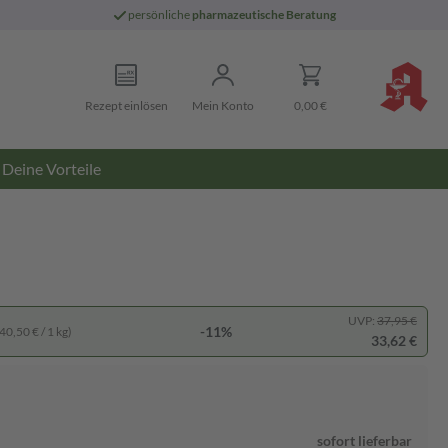
persönliche
pharmazeutische Beratung
Rezept einlösen
Mein Konto
0,00 €
Deine Vorteile
UVP:
37,95 €
-11%
40,50 € / 1 kg)
33,62 €
sofort lieferbar