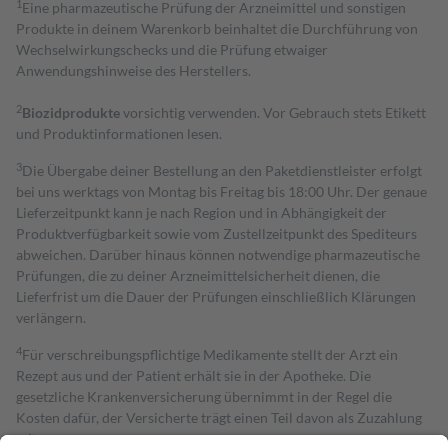
1
Eine pharmazeutische Prüfung der Arzneimittel und sonstigen
Produkte in deinem Warenkorb beinhaltet die Durchführung von
Wechselwirkungschecks und die Prüfung etwaiger
Anwendungshinweise des Herstellers.
2
Biozidprodukte
vorsichtig verwenden. Vor Gebrauch stets Etikett
und Produktinformationen lesen.
3
Die Übergabe deiner Bestellung an den Paketdienstleister erfolgt
bei uns werktags von Montag bis Freitag bis 18:00 Uhr. Der genaue
Lieferzeitpunkt kann je nach Region und in Abhängigkeit der
Produktverfügbarkeit sowie vom Zustellzeitpunkt des Spediteurs
abweichen. Darüber hinaus können notwendige pharmazeutische
Prüfungen, die zu deiner Arzneimittelsicherheit dienen, die
Lieferfrist um die Dauer der Prüfungen einschließlich Klärungen
verlängern.
4
Für verschreibungspflichtige Medikamente stellt der Arzt ein
Rezept aus und der Patient erhält sie in der Apotheke. Die
gesetzliche Krankenversicherung übernimmt in der Regel die
Kosten dafür, der Versicherte trägt einen Teil davon als Zuzahlung
mit.