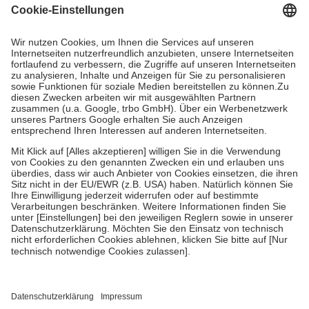
Grundsätzlich leisten Mitglieder Zuzahlungen in Höhe von zehn
Prozent des Abgabepreises,
mindestens
jedoch
fünf Euro
und
höchstens zehn Euro.
Es sind jedoch nie mehr als die tatsächlichen
Kosten der Leistung zu entrichten.
Diese Regeln gelten grundsätzlich auch für Online-Apotheken.
Bei Heilmitteln und häuslicher Krankenpflege beträgt die
Zuzahlung zehn Prozent der Kosten sowie zehn Euro je
Verordnung.
Um das Engagement der Versicherten für ihre eigene Gesundheit zu
stärken und die besondere Stellung der Familie zu unterstützen,
fallen
keine Zuzahlungen
an bei:
• Kindern und Jugendlichen bis zum vollendeten 18. Lebensjahr
mit Ausnahme der Fahrkosten
• Untersuchungen zur Vorsorge und Früherkennung, die von der
GKV getragen werden
• empfohlenen Schutzimpfungen
• Harn- und Blutteststreifen
Wir nutzen Trusted Shops als unabhängigen Dienstleister für die
Einholung von Bewertungen. Trusted Shops hat Maßnahmen
getroffen, um sicherzustellen, dass es sich um echte Bewertungen
handelt. Mehr Informationen findest du hier: