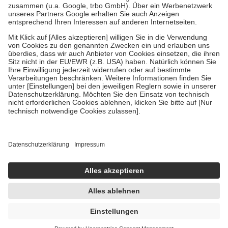
Verordnung.
Um das Engagement der Versicherten für ihre eigene Gesundheit zu
stärken und die besondere Stellung der Familie zu unterstützen,
fallen
keine Zuzahlungen
an bei:
• Kindern und Jugendlichen bis zum vollendeten 18. Lebensjahr
mit Ausnahme der Fahrkosten
• Untersuchungen zur Vorsorge und Früherkennung, die von der
GKV getragen werden
• empfohlenen Schutzimpfungen
• Harn- und Blutteststreifen
Wir nutzen Trusted Shops als unabhängigen Dienstleister für die
Einholung von Bewertungen. Trusted Shops hat Maßnahmen
getroffen, um sicherzustellen, dass es sich um echte Bewertungen
handelt. Mehr Informationen findest du hier:
https://help.etrusted.com/hc/de/articles/4419944605341
Einige Bilder und Inhalte wurden unter Zuhilfenahme künstlicher
Intelligenz erstellt.
AVP:
15,27 €