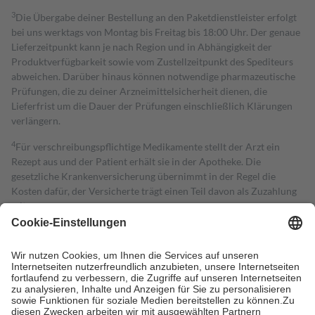
3
Die Übergabe deiner Bestellung an den Paketdienstleister erfolgt
bei uns werktags von Montag bis Freitag bis 18:00 Uhr. Der genaue
Lieferzeitpunkt kann je nach Region und in Abhängigkeit der
Produktverfügbarkeit sowie vom Zustellzeitpunkt des Spediteurs
abweichen. Darüber hinaus können notwendige pharmazeutische
Prüfungen, die zu deiner Arzneimittelsicherheit dienen, die
Lieferfrist um die Dauer der Prüfungen einschließlich Klärungen
verlängern.
4
Für verschreibungspflichtige Medikamente stellt der Arzt ein
Rezept aus und der Patient erhält sie in der Apotheke. Die
gesetzliche Krankenversicherung übernimmt in der Regel die
Kosten dafür, der Versicherte trägt einen Teil davon als Zuzahlung
mit.
Grundsätzlich leisten Mitglieder Zuzahlungen in Höhe von zehn
Prozent des Abgabepreises,
mindestens
jedoch
fünf Euro
und
höchstens zehn Euro.
Es sind jedoch nie mehr als die tatsächlichen
Kosten der Leistung zu entrichten.
Diese Regeln gelten grundsätzlich auch für Online-Apotheken.
Bei Heilmitteln und häuslicher Krankenpflege beträgt die
Zuzahlung zehn Prozent der Kosten sowie zehn Euro je