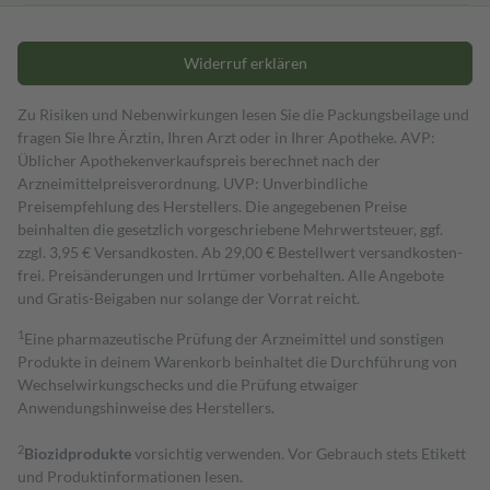
Widerruf erklären
Zu Risiken und Nebenwirkungen lesen Sie die Packungsbeilage und
fragen Sie Ihre Ärztin, Ihren Arzt oder in Ihrer Apotheke. AVP:
Üblicher Apothekenverkaufspreis berechnet nach der
Arzneimittelpreisverordnung. UVP: Unverbindliche
Preisempfehlung des Herstellers. Die angegebenen Preise
beinhalten die gesetzlich vorgeschriebene Mehrwertsteuer, ggf.
zzgl. 3,95 € Versandkosten. Ab 29,00 € Bestell­wert versand­kosten­
frei. Preisänderungen und Irrtümer vorbehalten. Alle Angebote
und Gratis-Beigaben nur solange der Vorrat reicht.
1
Eine pharmazeutische Prüfung der Arzneimittel und sonstigen
Produkte in deinem Warenkorb beinhaltet die Durchführung von
Wechselwirkungschecks und die Prüfung etwaiger
Anwendungshinweise des Herstellers.
2
Biozidprodukte
vorsichtig verwenden. Vor Gebrauch stets Etikett
und Produktinformationen lesen.