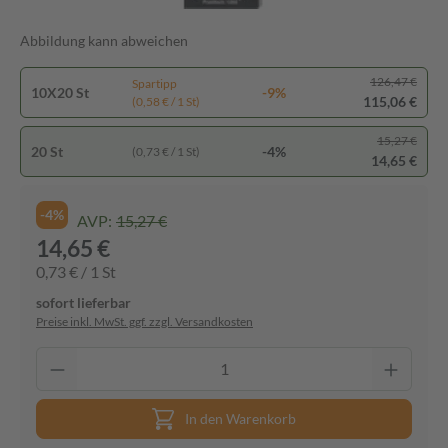
Abbildung kann abweichen
126,47 €
Spartipp
10X20 St
-9%
115,06 €
(0,58 € / 1 St)
15,27 €
20 St
-4%
(0,73 € / 1 St)
14,65 €
-4%
AVP:
15,27 €
14,65 €
0,73 € / 1 St
sofort lieferbar
Preise inkl. MwSt. ggf. zzgl. Versandkosten
In den Warenkorb