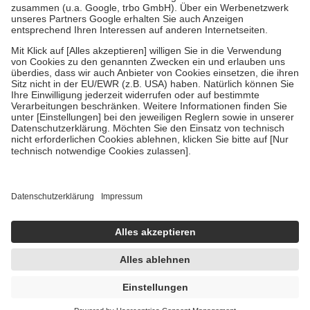
Verordnung.
Um das Engagement der Versicherten für ihre eigene Gesundheit zu
stärken und die besondere Stellung der Familie zu unterstützen,
fallen
keine Zuzahlungen
an bei:
• Kindern und Jugendlichen bis zum vollendeten 18. Lebensjahr
mit Ausnahme der Fahrkosten
• Untersuchungen zur Vorsorge und Früherkennung, die von der
GKV getragen werden
• empfohlenen Schutzimpfungen
• Harn- und Blutteststreifen
Wir nutzen Trusted Shops als unabhängigen Dienstleister für die
Einholung von Bewertungen. Trusted Shops hat Maßnahmen
getroffen, um sicherzustellen, dass es sich um echte Bewertungen
handelt. Mehr Informationen findest du hier:
https://help.etrusted.com/hc/de/articles/4419944605341
Einige Bilder und Inhalte wurden unter Zuhilfenahme künstlicher
Intelligenz erstellt.
AVP:
13,82 €