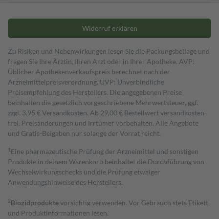
Widerruf erklären
Zu Risiken und Nebenwirkungen lesen Sie die Packungsbeilage und
fragen Sie Ihre Ärztin, Ihren Arzt oder in Ihrer Apotheke. AVP:
Üblicher Apothekenverkaufspreis berechnet nach der
Arzneimittelpreisverordnung. UVP: Unverbindliche
Preisempfehlung des Herstellers. Die angegebenen Preise
beinhalten die gesetzlich vorgeschriebene Mehrwertsteuer, ggf.
zzgl. 3,95 € Versandkosten. Ab 29,00 € Bestell­wert versand­kosten­
frei. Preisänderungen und Irrtümer vorbehalten. Alle Angebote
und Gratis-Beigaben nur solange der Vorrat reicht.
1
Eine pharmazeutische Prüfung der Arzneimittel und sonstigen
Produkte in deinem Warenkorb beinhaltet die Durchführung von
Wechselwirkungschecks und die Prüfung etwaiger
Anwendungshinweise des Herstellers.
2
Biozidprodukte
vorsichtig verwenden. Vor Gebrauch stets Etikett
und Produktinformationen lesen.