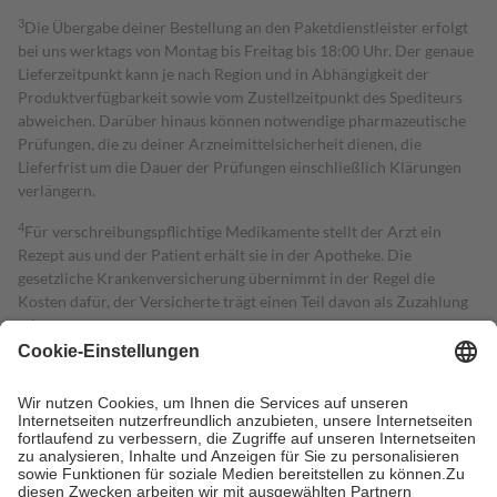
3
Die Übergabe deiner Bestellung an den Paketdienstleister erfolgt
bei uns werktags von Montag bis Freitag bis 18:00 Uhr. Der genaue
Lieferzeitpunkt kann je nach Region und in Abhängigkeit der
Produktverfügbarkeit sowie vom Zustellzeitpunkt des Spediteurs
abweichen. Darüber hinaus können notwendige pharmazeutische
Prüfungen, die zu deiner Arzneimittelsicherheit dienen, die
Lieferfrist um die Dauer der Prüfungen einschließlich Klärungen
verlängern.
4
Für verschreibungspflichtige Medikamente stellt der Arzt ein
Rezept aus und der Patient erhält sie in der Apotheke. Die
gesetzliche Krankenversicherung übernimmt in der Regel die
Kosten dafür, der Versicherte trägt einen Teil davon als Zuzahlung
mit.
Grundsätzlich leisten Mitglieder Zuzahlungen in Höhe von zehn
Prozent des Abgabepreises,
mindestens
jedoch
fünf Euro
und
höchstens zehn Euro.
Es sind jedoch nie mehr als die tatsächlichen
Kosten der Leistung zu entrichten.
Diese Regeln gelten grundsätzlich auch für Online-Apotheken.
Bei Heilmitteln und häuslicher Krankenpflege beträgt die
Zuzahlung zehn Prozent der Kosten sowie zehn Euro je