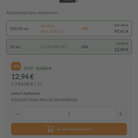
Abbildung kann abweichen
107,05 €
Spartipp
10X10 ml
-9%
97,41 €
(974,10 € / 1 l)
13,82 €
10 ml
-6%
(1.294,00 € / 1 l)
12,94 €
-6%
AVP:
13,82 €
12,94 €
1.294,00 € / 1 l
sofort lieferbar
Preise inkl. MwSt. ggf. zzgl. Versandkosten
In den Warenkorb