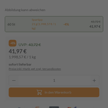
Abbildung kann abweichen
Spartipp
43,72 €
60 St
-4%
21 g (1.998,57 € / 1
41,97 €
kg)
-4%
UVP:
43,72 €
41,97 €
1.998,57 € / 1 kg
sofort lieferbar
Preise inkl. MwSt. ggf. zzgl. Versandkosten
In den Warenkorb