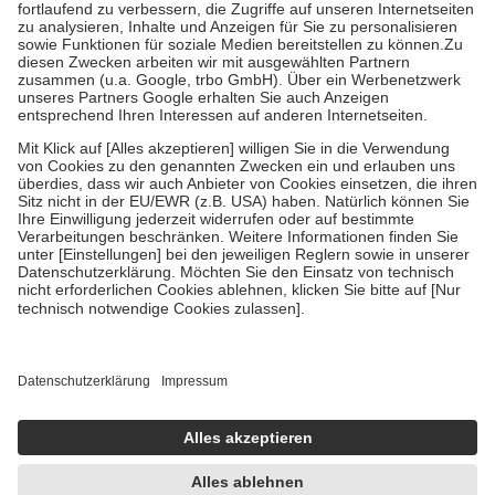
Diese Regeln gelten grundsätzlich auch für Online-Apotheken.
Bei Heilmitteln und häuslicher Krankenpflege beträgt die
Zuzahlung zehn Prozent der Kosten sowie zehn Euro je
Verordnung.
Um das Engagement der Versicherten für ihre eigene Gesundheit zu
stärken und die besondere Stellung der Familie zu unterstützen,
fallen
keine Zuzahlungen
an bei:
• Kindern und Jugendlichen bis zum vollendeten 18. Lebensjahr
mit Ausnahme der Fahrkosten
• Untersuchungen zur Vorsorge und Früherkennung, die von der
GKV getragen werden
• empfohlenen Schutzimpfungen
• Harn- und Blutteststreifen
Wir nutzen Trusted Shops als unabhängigen Dienstleister für die
Einholung von Bewertungen. Trusted Shops hat Maßnahmen
getroffen, um sicherzustellen, dass es sich um echte Bewertungen
handelt. Mehr Informationen findest du hier:
https://help.etrusted.com/hc/de/articles/4419944605341
Einige Bilder und Inhalte wurden unter Zuhilfenahme künstlicher
Intelligenz erstellt.