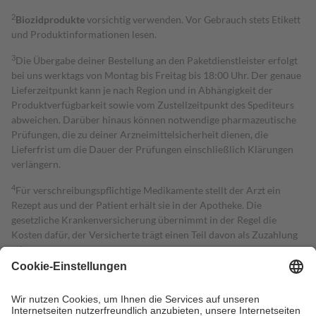
2
Biozidprodukte
vorsichtig verwenden. Vor Gebrauch stets Etikett
und Produktinformationen lesen.
3
Die Übergabe deiner Bestellung an den Paketdienstleister erfolgt
bei uns werktags von Montag bis Freitag bis 18:00 Uhr. Der genaue
Lieferzeitpunkt kann je nach Region und in Abhängigkeit der
Produktverfügbarkeit sowie vom Zustellzeitpunkt des Spediteurs
abweichen. Darüber hinaus können notwendige pharmazeutische
Prüfungen, die zu deiner Arzneimittelsicherheit dienen, die
Lieferfrist um die Dauer der Prüfungen einschließlich Klärungen
verlängern.
4
Für verschreibungspflichtige Medikamente stellt der Arzt ein
Rezept aus und der Patient erhält sie in der Apotheke. Die
gesetzliche Krankenversicherung übernimmt in der Regel die
Kosten dafür, der Versicherte trägt einen Teil davon als Zuzahlung
mit.
Grundsätzlich leisten Mitglieder Zuzahlungen in Höhe von zehn
Prozent des Abgabepreises,
mindestens
jedoch
fünf Euro
und
höchstens zehn Euro.
Es sind jedoch nie mehr als die tatsächlichen
Kosten der Leistung zu entrichten.