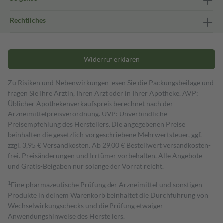
Rechtliches
Widerruf erklären
Zu Risiken und Nebenwirkungen lesen Sie die Packungsbeilage und
fragen Sie Ihre Ärztin, Ihren Arzt oder in Ihrer Apotheke. AVP:
Üblicher Apothekenverkaufspreis berechnet nach der
Arzneimittelpreisverordnung. UVP: Unverbindliche
Preisempfehlung des Herstellers. Die angegebenen Preise
beinhalten die gesetzlich vorgeschriebene Mehrwertsteuer, ggf.
zzgl. 3,95 € Versandkosten. Ab 29,00 € Bestell­wert versand­kosten­
frei. Preisänderungen und Irrtümer vorbehalten. Alle Angebote
und Gratis-Beigaben nur solange der Vorrat reicht.
1
Eine pharmazeutische Prüfung der Arzneimittel und sonstigen
Produkte in deinem Warenkorb beinhaltet die Durchführung von
Wechselwirkungschecks und die Prüfung etwaiger
Anwendungshinweise des Herstellers.