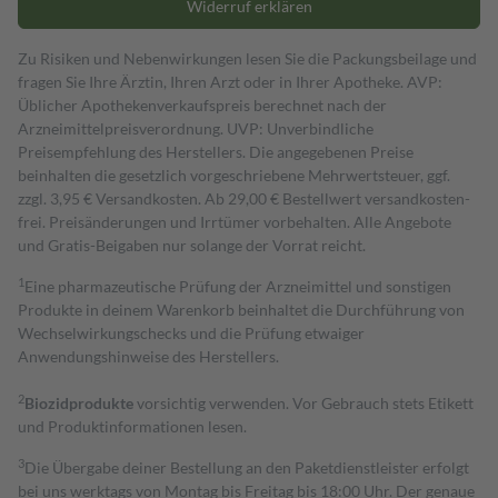
Widerruf erklären
Zu Risiken und Nebenwirkungen lesen Sie die Packungsbeilage und
fragen Sie Ihre Ärztin, Ihren Arzt oder in Ihrer Apotheke. AVP:
Üblicher Apothekenverkaufspreis berechnet nach der
Arzneimittelpreisverordnung. UVP: Unverbindliche
Preisempfehlung des Herstellers. Die angegebenen Preise
beinhalten die gesetzlich vorgeschriebene Mehrwertsteuer, ggf.
zzgl. 3,95 € Versandkosten. Ab 29,00 € Bestell­wert versand­kosten­
frei. Preisänderungen und Irrtümer vorbehalten. Alle Angebote
und Gratis-Beigaben nur solange der Vorrat reicht.
1
Eine pharmazeutische Prüfung der Arzneimittel und sonstigen
Produkte in deinem Warenkorb beinhaltet die Durchführung von
Wechselwirkungschecks und die Prüfung etwaiger
Anwendungshinweise des Herstellers.
2
Biozidprodukte
vorsichtig verwenden. Vor Gebrauch stets Etikett
und Produktinformationen lesen.
3
Die Übergabe deiner Bestellung an den Paketdienstleister erfolgt
bei uns werktags von Montag bis Freitag bis 18:00 Uhr. Der genaue