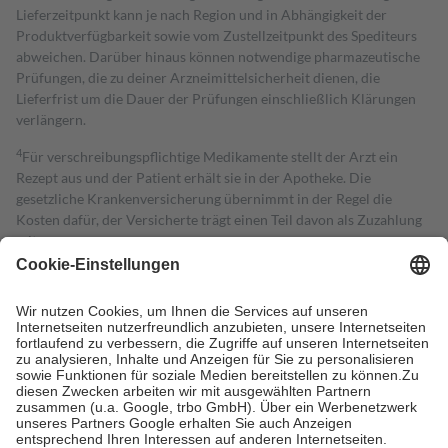
Lieferzeitpunkt kann je nach Region und in Abhängigkeit der
Produktverfügbarkeit sowie vom Zustellzeitpunkt des Spediteurs
abweichen. Darüber hinaus können notwendige pharmazeutische
Prüfungen, die zu deiner Arzneimittelsicherheit dienen, die
Lieferfrist um die Dauer der Prüfungen einschließlich Klärungen
verlängern.
4
Für verschreibungspflichtige Medikamente stellt der Arzt ein
Rezept aus und der Patient erhält sie in der Apotheke. Die
gesetzliche Krankenversicherung übernimmt in der Regel die
Kosten dafür, der Versicherte trägt einen Teil davon als Zuzahlung
mit.
Grundsätzlich leisten Mitglieder Zuzahlungen in Höhe von zehn
Prozent des Abgabepreises,
mindestens
jedoch
fünf Euro
und
höchstens zehn Euro.
Es sind jedoch nie mehr als die tatsächlichen
Kosten der Leistung zu entrichten.
Diese Regeln gelten grundsätzlich auch für Online-Apotheken.
Bei Heilmitteln und häuslicher Krankenpflege beträgt die
Zuzahlung zehn Prozent der Kosten sowie zehn Euro je
Verordnung.
Um das Engagement der Versicherten für ihre eigene Gesundheit zu