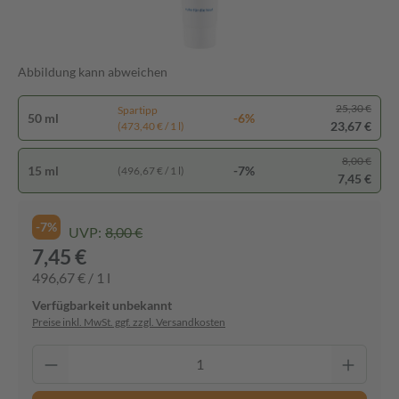
Abbildung kann abweichen
25,30 €
Spartipp
50 ml
-6%
23,67 €
(473,40 € / 1 l)
8,00 €
15 ml
-7%
(496,67 € / 1 l)
7,45 €
-7%
UVP:
8,00 €
7,45 €
496,67 € / 1 l
Verfügbarkeit unbekannt
Preise inkl. MwSt. ggf. zzgl. Versandkosten