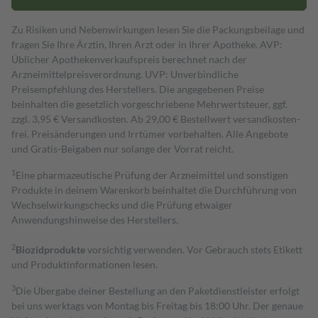
Zu Risiken und Nebenwirkungen lesen Sie die Packungsbeilage und
fragen Sie Ihre Ärztin, Ihren Arzt oder in Ihrer Apotheke. AVP:
Üblicher Apothekenverkaufspreis berechnet nach der
Arzneimittelpreisverordnung. UVP: Unverbindliche
Preisempfehlung des Herstellers. Die angegebenen Preise
beinhalten die gesetzlich vorgeschriebene Mehrwertsteuer, ggf.
zzgl. 3,95 € Versandkosten. Ab 29,00 € Bestell­wert versand­kosten­
frei. Preisänderungen und Irrtümer vorbehalten. Alle Angebote
und Gratis-Beigaben nur solange der Vorrat reicht.
1
Eine pharmazeutische Prüfung der Arzneimittel und sonstigen
Produkte in deinem Warenkorb beinhaltet die Durchführung von
Wechselwirkungschecks und die Prüfung etwaiger
Anwendungshinweise des Herstellers.
2
Biozidprodukte
vorsichtig verwenden. Vor Gebrauch stets Etikett
und Produktinformationen lesen.
3
Die Übergabe deiner Bestellung an den Paketdienstleister erfolgt
bei uns werktags von Montag bis Freitag bis 18:00 Uhr. Der genaue