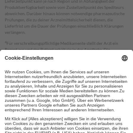
Lieferzeitpunkt kann je nach Region und in Abhängigkeit der
Produktverfügbarkeit sowie vom Zustellzeitpunkt des Spediteurs
abweichen. Darüber hinaus können notwendige pharmazeutische
Prüfungen, die zu deiner Arzneimittelsicherheit dienen, die
Lieferfrist um die Dauer der Prüfungen einschließlich Klärungen
verlängern.
4
Für verschreibungspflichtige Medikamente stellt der Arzt ein
Rezept aus und der Patient erhält sie in der Apotheke. Die
gesetzliche Krankenversicherung übernimmt in der Regel die
Kosten dafür, der Versicherte trägt einen Teil davon als Zuzahlung
mit.
Grundsätzlich leisten Mitglieder Zuzahlungen in Höhe von zehn
Prozent des Abgabepreises,
mindestens
jedoch
fünf Euro
und
höchstens zehn Euro.
Es sind jedoch nie mehr als die tatsächlichen
Kosten der Leistung zu entrichten.
Diese Regeln gelten grundsätzlich auch für Online-Apotheken.
Bei Heilmitteln und häuslicher Krankenpflege beträgt die
Zuzahlung zehn Prozent der Kosten sowie zehn Euro je
Verordnung.
Um das Engagement der Versicherten für ihre eigene Gesundheit zu
stärken und die besondere Stellung der Familie zu unterstützen,