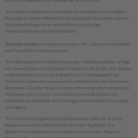
und Gratis-Beigaben nur solange der Vorrat reicht.
1
Eine pharmazeutische Prüfung der Arzneimittel und sonstigen
Produkte in deinem Warenkorb beinhaltet die Durchführung von
Wechselwirkungschecks und die Prüfung etwaiger
Anwendungshinweise des Herstellers.
2
Biozidprodukte
vorsichtig verwenden. Vor Gebrauch stets Etikett
und Produktinformationen lesen.
3
Die Übergabe deiner Bestellung an den Paketdienstleister erfolgt
bei uns werktags von Montag bis Freitag bis 18:00 Uhr. Der genaue
Lieferzeitpunkt kann je nach Region und in Abhängigkeit der
Produktverfügbarkeit sowie vom Zustellzeitpunkt des Spediteurs
abweichen. Darüber hinaus können notwendige pharmazeutische
Prüfungen, die zu deiner Arzneimittelsicherheit dienen, die
Lieferfrist um die Dauer der Prüfungen einschließlich Klärungen
verlängern.
4
Für verschreibungspflichtige Medikamente stellt der Arzt ein
Rezept aus und der Patient erhält sie in der Apotheke. Die
gesetzliche Krankenversicherung übernimmt in der Regel die
Kosten dafür, der Versicherte trägt einen Teil davon als Zuzahlung