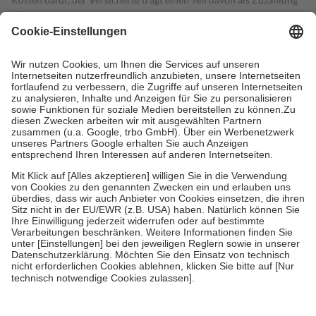
mit.
Grundsätzlich leisten Mitglieder Zuzahlungen in Höhe von zehn
Prozent des Abgabepreises,
mindestens
jedoch
fünf Euro
und
höchstens zehn Euro.
Es sind jedoch nie mehr als die tatsächlichen
Kosten der Leistung zu entrichten.
Diese Regeln gelten grundsätzlich auch für Online-Apotheken.
Bei Heilmitteln und häuslicher Krankenpflege beträgt die
Zuzahlung zehn Prozent der Kosten sowie zehn Euro je
Verordnung.
Um das Engagement der Versicherten für ihre eigene Gesundheit zu
stärken und die besondere Stellung der Familie zu unterstützen,
fallen
keine Zuzahlungen
an bei:
• Kindern und Jugendlichen bis zum vollendeten 18. Lebensjahr
mit Ausnahme der Fahrkosten
• Untersuchungen zur Vorsorge und Früherkennung, die von der
GKV getragen werden
• empfohlenen Schutzimpfungen
• Harn- und Blutteststreifen
Wir nutzen Trusted Shops als unabhängigen Dienstleister für die
Einholung von Bewertungen. Trusted Shops hat Maßnahmen