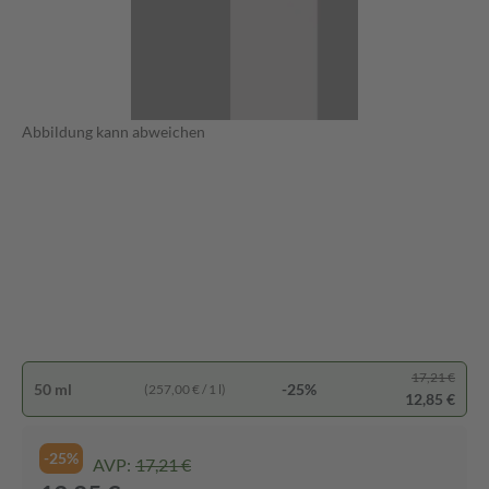
Abbildung kann abweichen
17,21 €
50 ml
-25%
(257,00 € / 1 l)
12,85 €
-25%
AVP:
17,21 €