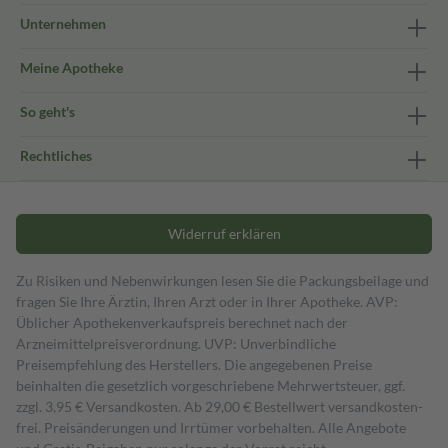
Unternehmen
Meine Apotheke
So geht's
Rechtliches
Widerruf erklären
Zu Risiken und Nebenwirkungen lesen Sie die Packungsbeilage und
fragen Sie Ihre Ärztin, Ihren Arzt oder in Ihrer Apotheke. AVP:
Üblicher Apothekenverkaufspreis berechnet nach der
Arzneimittelpreisverordnung. UVP: Unverbindliche
Preisempfehlung des Herstellers. Die angegebenen Preise
beinhalten die gesetzlich vorgeschriebene Mehrwertsteuer, ggf.
zzgl. 3,95 € Versandkosten. Ab 29,00 € Bestell­wert versand­kosten­
frei. Preisänderungen und Irrtümer vorbehalten. Alle Angebote