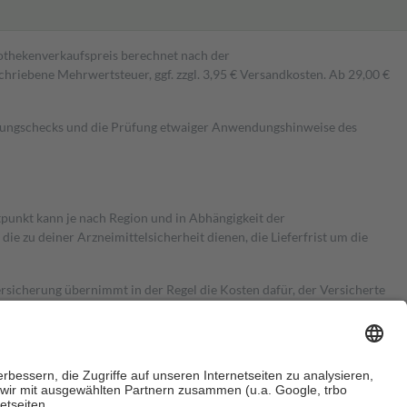
pothekenverkaufspreis berechnet nach der
hriebene Mehrwertsteuer, ggf. zzgl. 3,95 € Versandkosten. Ab 29,00 €
kungschecks und die Prüfung etwaiger Anwendungshinweise des
itpunkt kann je nach Region und in Abhängigkeit der
 zu deiner Arzneimittelsicherheit dienen, die Lieferfrist um die
ersicherung übernimmt in der Regel die Kosten dafür, der Versicherte
Euro.
Es sind jedoch nie mehr als die tatsächlichen Kosten der Leistung
e Zuzahlungen
an bei: