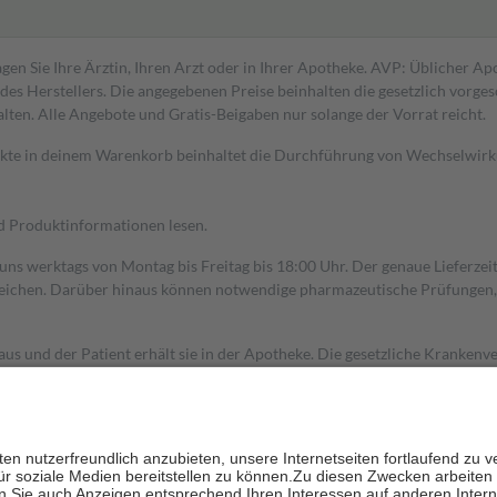
gen Sie Ihre Ärztin, Ihren Arzt oder in Ihrer Apotheke. AVP: Üblicher A
s Herstellers. Die angegebenen Preise beinhalten die gesetzlich vorgesc
alten. Alle Angebote und Gratis-Beigaben nur solange der Vorrat reicht.
dukte in deinem Warenkorb beinhaltet die Durchführung von Wechselwir
nd Produktinformationen lesen.
 uns werktags von Montag bis Freitag bis 18:00 Uhr. Der genaue Lieferze
ichen. Darüber hinaus können notwendige pharmazeutische Prüfungen, die
aus und der Patient erhält sie in der Apotheke. Die gesetzliche Krankenv
ent des Abgabepreises,
mindestens
jedoch
fünf Euro
und
höchstens zehn 
zehn Prozent der Kosten sowie zehn Euro je Verordnung.
rken und die besondere Stellung der Familie zu unterstützen, fallen
kein