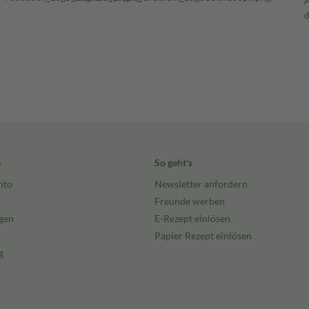
e
So geht's
nto
Newsletter anfordern
Freunde werben
gen
E-Rezept einlösen
Papier Rezept einlösen
g