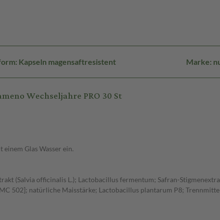
orm: Kapseln magensaftresistent
Marke: n
ameno Wechseljahre PRO 30 St
t einem Glas Wasser ein.
kt (Salvia officinalis L.); Lactobacillus fermentum; Safran-Stigmenextrak
MC 502]; natürliche Maisstärke; Lactobacillus plantarum P8; Trennmitte