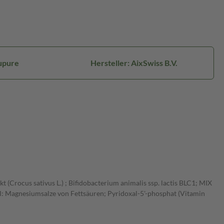
upure
Hersteller: AixSwiss B.V.
t (Crocus sativus L.) ; Bifidobacterium animalis ssp. lactis BLC1; MIX
l: Magnesiumsalze von Fettsäuren; Pyridoxal-5'-phosphat (Vitamin