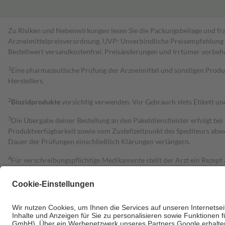
Zu Risiken und Nebenwirkungen lesen Sie die Packungsbeilage und fra
Arzneimittelpreisverordnung. UVP: Unverbindliche Preisempfehlung de
Bestell­wert versand­kosten­frei. Preisänderungen und Irrtümer vorbeh
1
Eine pharmazeutische Prüfung der Arzneimittel und sonstigen Pro
Herstellers.
2
Biozidprodukte
vorsichtig verwenden. Vor Gebrauch stets Etikett u
3
Die Übergabe deiner Bestellung an den Paketdienstleister erfolgt bei
Produktverfügbarkeit sowie vom Zustellzeitpunkt des Spediteurs abwe
Dauer der Prüfungen einschließlich Klärungen verlängern.
4
Für verschreibungspflichtige Medikamente stellt der Arzt ein Rezept 
trägt einen Teil davon als Zuzahlung mit.
Grundsätzlich leisten Mitglieder Zuzahlungen in Höhe von zehn Proz
zu entrichten.
Diese Regeln gelten grundsätzlich auch für Online-Apotheken.
Bei Heilmitteln und häuslicher Krankenpflege beträgt die Zuzahlung 
Um das Engagement der Versicherten für ihre eigene Gesundheit zu stä