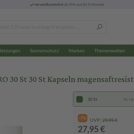
versandkostenfrei
ab 29 € und für E-Rezepte
letzungen
Sonnenschutz
Marken
Themenwelten
 30 St 30 St Kapseln magensaftresis
30 St
16,1 g 
-7%
UVP:
29,95 €
27,95 €