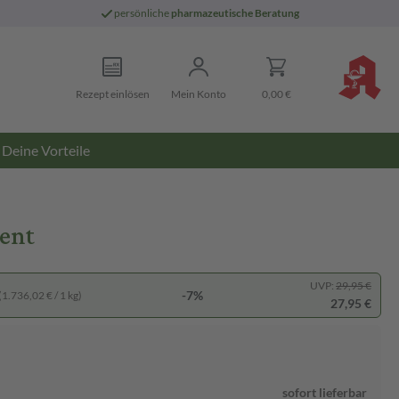
persönliche
pharmazeutische Beratung
Rezept einlösen
Mein Konto
0,00 €
Deine Vorteile
tent
UVP:
29,95 €
-7%
(1.736,02 € / 1 kg)
27,95 €
sofort lieferbar