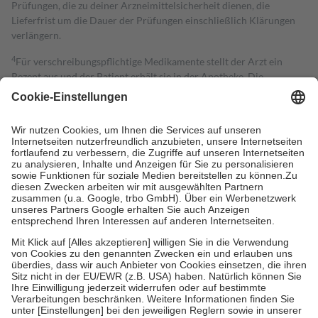
Prüfungen, die zu deiner Arzneimittelsicherheit dienen, die
Lieferfrist um die Dauer der Prüfungen einschließlich Klärungen
verlängern.
4
Für verschreibungspflichtige Medikamente stellt der Arzt ein
Rezept aus und der Patient erhält sie in der Apotheke. Die
gesetzliche Krankenversicherung übernimmt in der Regel die
Kosten dafür, der Versicherte trägt einen Teil davon als Zuzahlung
mit.
Grundsätzlich leisten Mitglieder Zuzahlungen in Höhe von zehn
Prozent des Abgabepreises,
mindestens
jedoch
fünf Euro
und
höchstens zehn Euro.
Es sind jedoch nie mehr als die tatsächlichen
Kosten der Leistung zu entrichten.
Diese Regeln gelten grundsätzlich auch für Online-Apotheken.
Bei Heilmitteln und häuslicher Krankenpflege beträgt die
Zuzahlung zehn Prozent der Kosten sowie zehn Euro je
Verordnung.
Um das Engagement der Versicherten für ihre eigene Gesundheit zu
stärken und die besondere Stellung der Familie zu unterstützen,
fallen
keine Zuzahlungen
an bei:
• Kindern und Jugendlichen bis zum vollendeten 18. Lebensjahr
mit Ausnahme der Fahrkosten