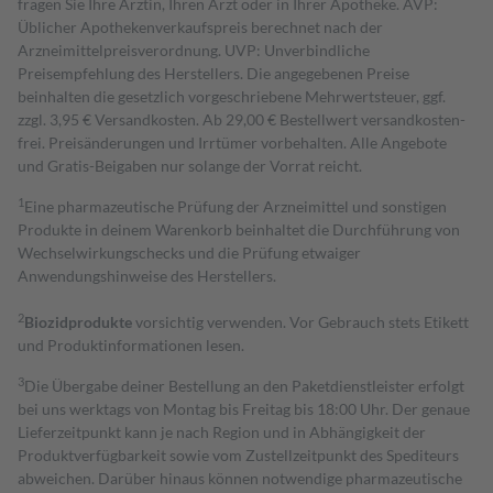
fragen Sie Ihre Ärztin, Ihren Arzt oder in Ihrer Apotheke. AVP:
Üblicher Apothekenverkaufspreis berechnet nach der
Arzneimittelpreisverordnung. UVP: Unverbindliche
Preisempfehlung des Herstellers. Die angegebenen Preise
beinhalten die gesetzlich vorgeschriebene Mehrwertsteuer, ggf.
zzgl. 3,95 € Versandkosten. Ab 29,00 € Bestell­wert versand­kosten­
frei. Preisänderungen und Irrtümer vorbehalten. Alle Angebote
und Gratis-Beigaben nur solange der Vorrat reicht.
1
Eine pharmazeutische Prüfung der Arzneimittel und sonstigen
Produkte in deinem Warenkorb beinhaltet die Durchführung von
Wechselwirkungschecks und die Prüfung etwaiger
Anwendungshinweise des Herstellers.
2
Biozidprodukte
vorsichtig verwenden. Vor Gebrauch stets Etikett
und Produktinformationen lesen.
3
Die Übergabe deiner Bestellung an den Paketdienstleister erfolgt
bei uns werktags von Montag bis Freitag bis 18:00 Uhr. Der genaue
Lieferzeitpunkt kann je nach Region und in Abhängigkeit der
Produktverfügbarkeit sowie vom Zustellzeitpunkt des Spediteurs
abweichen. Darüber hinaus können notwendige pharmazeutische