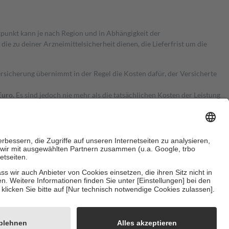
itpunkt kann je nach Region und in Abhängigkeit der
 zu deiner Arzneimittelsicherheit dienen, die Lieferfrist um die
ersicherung übernimmt in der Regel die Kosten dafür, der Versicherte
Euro.
Es sind jedoch nie mehr als die tatsächlichen Kosten der Leistung
e Zuzahlungen
an bei:
herzustellen, dass es sich um echte Bewertungen handelt. Mehr