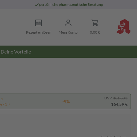
persönliche
pharmazeutische Beratung
Rezept einlösen
Mein Konto
0,00 €
Deine Vorteile
UVP:
181,80 €
pp
-9%
164,59 €
 / 1 l)