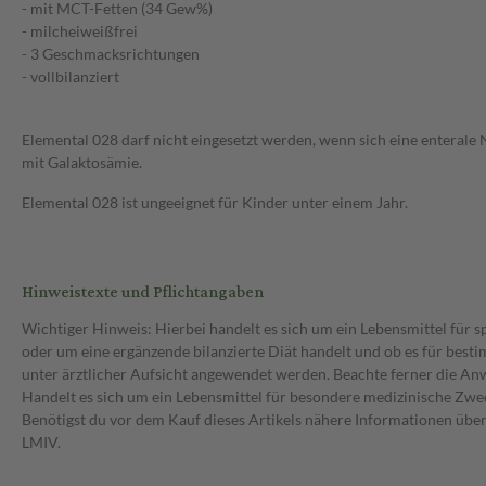
- mit MCT-Fetten (34 Gew%)
- milcheiweißfrei
- 3 Geschmacksrichtungen
- vollbilanziert
Elemental 028 darf nicht eingesetzt werden, wenn sich eine enterale 
mit Galaktosämie.
Elemental 028 ist ungeeignet für Kinder unter einem Jahr.
Hinweistexte und Pflichtangaben
Wichtiger Hinweis: Hierbei handelt es sich um ein Lebensmittel für 
oder um eine ergänzende bilanzierte Diät handelt und ob es für bes
unter ärztlicher Aufsicht angewendet werden. Beachte ferner die A
Handelt es sich um ein Lebensmittel für besondere medizinische Zwec
Benötigst du vor dem Kauf dieses Artikels nähere Informationen üb
LMIV.