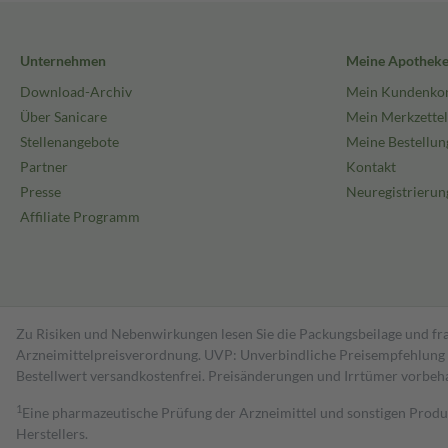
Unternehmen
Meine Apothek
Download-Archiv
Mein Kundenko
Über Sanicare
Mein Merkzettel
Stellenangebote
Meine Bestellun
Partner
Kontakt
Presse
Neuregistrierun
Affiliate Programm
Zu Risiken und Nebenwirkungen lesen Sie die Packungsbeilage und fra
Arzneimittelpreisverordnung. UVP: Unverbindliche Preisempfehlung de
Bestell­wert versand­kosten­frei. Preisänderungen und Irrtümer vorbeh
1
Eine pharmazeutische Prüfung der Arzneimittel und sonstigen Pro
Herstellers.