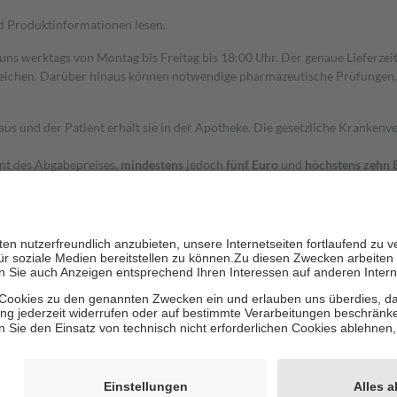
nd Produktinformationen lesen.
 uns werktags von Montag bis Freitag bis 18:00 Uhr. Der genaue Lieferze
ichen. Darüber hinaus können notwendige pharmazeutische Prüfungen, die
aus und der Patient erhält sie in der Apotheke. Die gesetzliche Krankenv
ent des Abgabepreises,
mindestens
jedoch
fünf Euro
und
höchstens zehn 
zehn Prozent der Kosten sowie zehn Euro je Verordnung.
rken und die besondere Stellung der Familie zu unterstützen, fallen
kein
 Ausnahme der Fahrkosten
 getragen werden
holung von Bewertungen. Trusted Shops hat Maßnahmen getroffen, um sic
cles/4419944605341