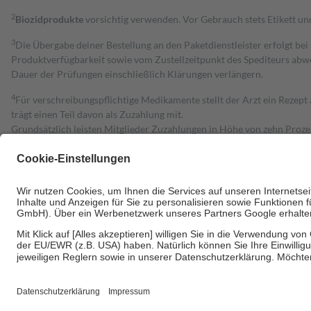
2
Biozidprodukte
vorsichtig verwenden. Vor Gebrauch stets Etikett u
3
Die Übergabe deiner Bestellung an den Paketdienstleister erfolgt bei
Produktverfügbarkeit sowie vom Zustellzeitpunkt des Spediteurs abwe
Dauer der Prüfungen einschließlich Klärungen verlängern.
4
Für verschreibungspflichtige Medikamente stellt der Arzt ein Rezept 
trägt einen Teil davon als Zuzahlung mit.
Grundsätzlich leisten Mitglieder Zuzahlungen in Höhe von zehn Proz
zu entrichten.
Diese Regeln gelten grundsätzlich auch für Online-Apotheken.
Bei Heilmitteln und häuslicher Krankenpflege beträgt die Zuzahlung 
Um das Engagement der Versicherten für ihre eigene Gesundheit zu stä
• Kindern und Jugendlichen bis zum vollendeten 18. Lebensjahr mit
• Untersuchungen zur Vorsorge und Früherkennung, die von der GKV
• empfohlenen Schutzimpfungen
• Harn- und Blutteststreifen
Wir nutzen Trusted Shops als unabhängigen Dienstleister für die Ein
Informationen findest du hier: https://help.etrusted.com/hc/de/arti