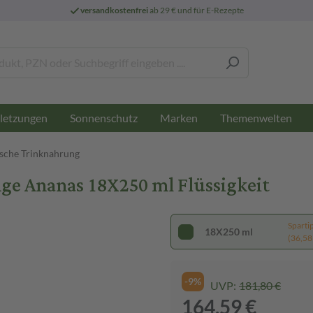
versandkostenfrei
ab 29 € und für E-Rezepte
letzungen
Sonnenschutz
Marken
Themenwelten
ische Trinknahrung
ge Ananas 18X250 ml Flüssigkeit
Sparti
18X250 ml
(36,58 €
-9%
UVP:
181,80 €
164,59 €