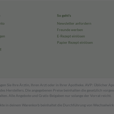
e
So geht's
nto
Newsletter anfordern
Freunde werben
gen
E-Rezept einlösen
Papier Rezept einlösen
g
gen Sie Ihre Ärztin, Ihren Arzt oder in Ihrer Apotheke. AVP: Üblicher A
s Herstellers. Die angegebenen Preise beinhalten die gesetzlich vorgesc
alten. Alle Angebote und Gratis-Beigaben nur solange der Vorrat reicht.
dukte in deinem Warenkorb beinhaltet die Durchführung von Wechselwir