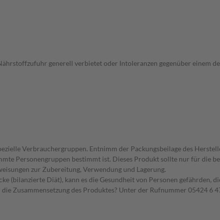
Nährstoffzufuhr generell verbietet oder Intoleranzen gegenüber einem der
spezielle Verbrauchergruppen. Entnimm der Packungsbeilage des Herstell
timmte Personengruppen bestimmt ist. Dieses Produkt sollte nur für die
nweisungen zur Zubereitung, Verwendung und Lagerung.
ke (bilanzierte Diät), kann es die Gesundheit von Personen gefährden, d
er die Zusammensetzung des Produktes? Unter der Rufnummer 05424 6 47