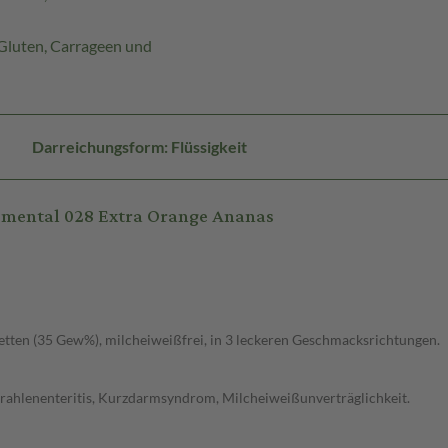
 Gluten, Carrageen und
Darreichungsform: Flüssigkeit
emental 028 Extra Orange Ananas
etten (35 Gew%), milcheiweißfrei, in 3 leckeren Geschmacksrichtungen.
Strahlenenteritis, Kurzdarmsyndrom, Milcheiweißunverträglichkeit.