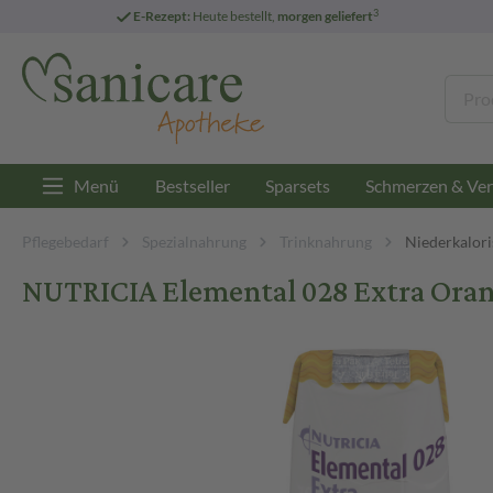
3
E-Rezept:
Heute bestellt,
morgen geliefert
Menü
Bestseller
Sparsets
Schmerzen & Ver
Pflegebedarf
Spezialnahrung
Trinknahrung
Niederkalor
NUTRICIA Elemental 028 Extra Oran