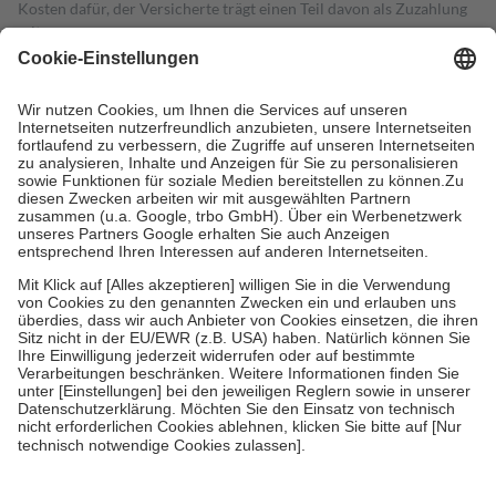
Kosten dafür, der Versicherte trägt einen Teil davon als Zuzahlung
mit.
Grundsätzlich leisten Mitglieder Zuzahlungen in Höhe von zehn
Prozent des Abgabepreises,
mindestens
jedoch
fünf Euro
und
höchstens zehn Euro.
Es sind jedoch nie mehr als die tatsächlichen
Kosten der Leistung zu entrichten.
Diese Regeln gelten grundsätzlich auch für Online-Apotheken.
Bei Heilmitteln und häuslicher Krankenpflege beträgt die
Zuzahlung zehn Prozent der Kosten sowie zehn Euro je
Verordnung.
Um das Engagement der Versicherten für ihre eigene Gesundheit zu
stärken und die besondere Stellung der Familie zu unterstützen,
fallen
keine Zuzahlungen
an bei:
• Kindern und Jugendlichen bis zum vollendeten 18. Lebensjahr
mit Ausnahme der Fahrkosten
• Untersuchungen zur Vorsorge und Früherkennung, die von der
GKV getragen werden
• empfohlenen Schutzimpfungen
• Harn- und Blutteststreifen
Wir nutzen Trusted Shops als unabhängigen Dienstleister für die
Einholung von Bewertungen. Trusted Shops hat Maßnahmen