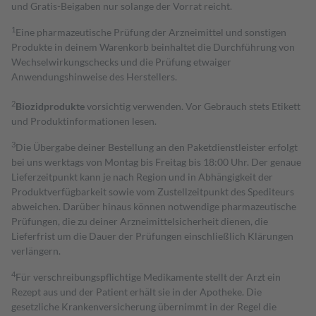
und Gratis-Beigaben nur solange der Vorrat reicht.
1
Eine pharmazeutische Prüfung der Arzneimittel und sonstigen
Produkte in deinem Warenkorb beinhaltet die Durchführung von
Wechselwirkungschecks und die Prüfung etwaiger
Anwendungshinweise des Herstellers.
2
Biozidprodukte
vorsichtig verwenden. Vor Gebrauch stets Etikett
und Produktinformationen lesen.
3
Die Übergabe deiner Bestellung an den Paketdienstleister erfolgt
bei uns werktags von Montag bis Freitag bis 18:00 Uhr. Der genaue
Lieferzeitpunkt kann je nach Region und in Abhängigkeit der
Produktverfügbarkeit sowie vom Zustellzeitpunkt des Spediteurs
abweichen. Darüber hinaus können notwendige pharmazeutische
Prüfungen, die zu deiner Arzneimittelsicherheit dienen, die
Lieferfrist um die Dauer der Prüfungen einschließlich Klärungen
verlängern.
4
Für verschreibungspflichtige Medikamente stellt der Arzt ein
Rezept aus und der Patient erhält sie in der Apotheke. Die
gesetzliche Krankenversicherung übernimmt in der Regel die