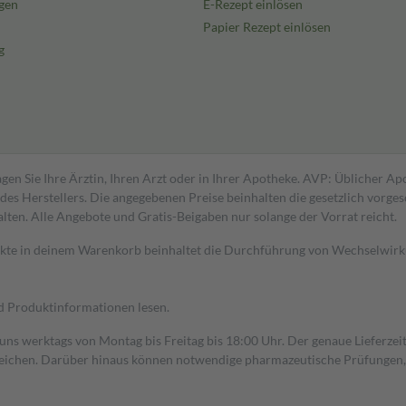
gen
E-Rezept einlösen
Papier Rezept einlösen
g
gen Sie Ihre Ärztin, Ihren Arzt oder in Ihrer Apotheke. AVP: Üblicher A
s Herstellers. Die angegebenen Preise beinhalten die gesetzlich vorgesc
alten. Alle Angebote und Gratis-Beigaben nur solange der Vorrat reicht.
dukte in deinem Warenkorb beinhaltet die Durchführung von Wechselwir
nd Produktinformationen lesen.
 uns werktags von Montag bis Freitag bis 18:00 Uhr. Der genaue Lieferze
ichen. Darüber hinaus können notwendige pharmazeutische Prüfungen, die