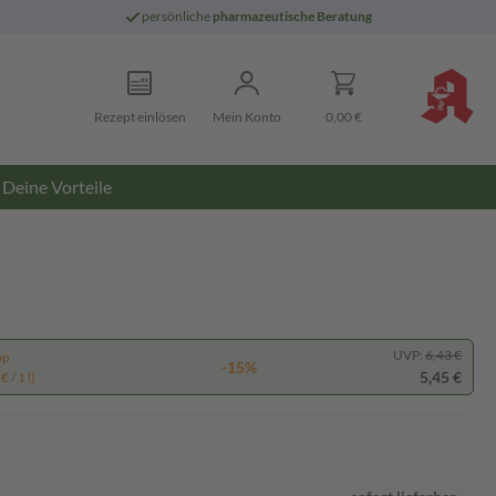
persönliche
pharmazeutische Beratung
Rezept einlösen
Mein Konto
0,00 €
Deine Vorteile
UVP:
6,43 €
pp
-15%
5,45 €
 / 1 l)