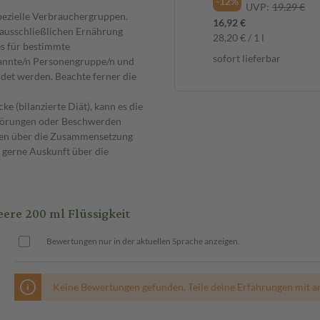
-12%
UVP:
19,29 €
spezielle Verbrauchergruppen.
16,92 €
 ausschließlichen Ernährung
28,20 € / 1 l
es für bestimmte
sofort lieferbar
nannte/n Personengruppe/n und
det werden. Beachte ferner die
e (bilanzierte Diät), kann es die
Störungen oder Beschwerden
onen über die Zusammensetzung
 gerne Auskunft über die
ere 200 ml Flüssigkeit
Bewertungen nur in der aktuellen Sprache anzeigen.
Keine Bewertungen gefunden. Teile deine Erfahrungen mit a