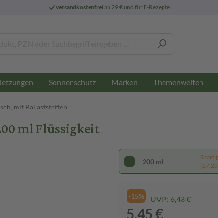
versandkostenfrei
ab 29 € und für E-Rezepte
letzungen
Sonnenschutz
Marken
Themenwelten
sch, mit Ballaststoffen
00 ml Flüssigkeit
Sparti
200 ml
(27,25 €
-15%
UVP:
6,43 €
5,45 €