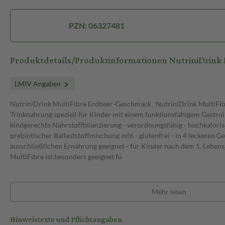
PZN: 06327481
Produktdetails/Produktinformationen NutriniDrink 
LMIV Angaben
NutriniDrink MultiFibre Erdbeer-Geschmack NutriniDrink MultiFibr
Trinknahrung speziell für Kinder mit einem funktionsfähigem Gastroin
kindgerechte Nährstoffbilanzierung - verordnungsfähig - hochkalorisch
prebiotischer Ballaststoffmischung mf6 - glutenfrei - in 4 leckeren 
ausschließlichen Ernährung geeignet - für Kinder nach dem 1. Leben
MultiFibre ist besonders geeignet fü
Mehr lesen
Hinweistexte und Pflichtangaben