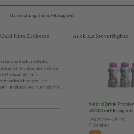
Darreichungsform: Flüssigkeit
Multi Fibre Erdbeere
Auch als Set verfügbar
e ist eine hochkalorische
testinaltrakt. Besonders ist die
 (1,5 kcal/ml) - mit
Geschmacksrichtungen - zur
sjahr Indikationen: NutriniDrink
NutriniDrink Probie
3X200 ml Flüssigkeit
3X200 ml = 600 ml
Flüssigkeit