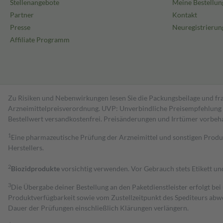
Stellenangebote
Meine Bestellun
Partner
Kontakt
Presse
Neuregistrierun
Affiliate Programm
Zu Risiken und Nebenwirkungen lesen Sie die Packungsbeilage und fra
Arzneimittelpreisverordnung. UVP: Unverbindliche Preisempfehlung de
Bestell­wert versand­kosten­frei. Preisänderungen und Irrtümer vorbeh
1
Eine pharmazeutische Prüfung der Arzneimittel und sonstigen Pro
Herstellers.
2
Biozidprodukte
vorsichtig verwenden. Vor Gebrauch stets Etikett u
3
Die Übergabe deiner Bestellung an den Paketdienstleister erfolgt bei
Produktverfügbarkeit sowie vom Zustellzeitpunkt des Spediteurs abwe
Dauer der Prüfungen einschließlich Klärungen verlängern.