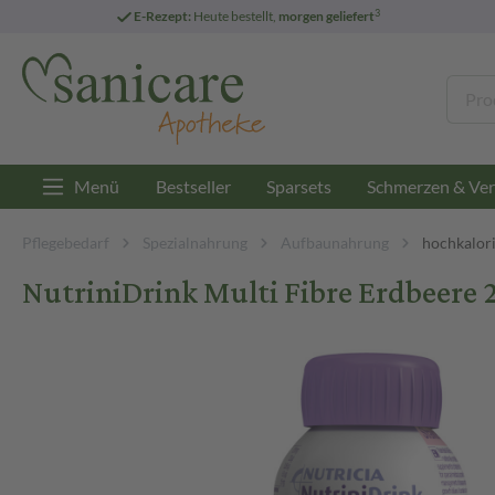
3
E-Rezept:
Heute bestellt,
morgen geliefert
Menü
Bestseller
Sparsets
Schmerzen & Ver
Pflegebedarf
Spezialnahrung
Aufbaunahrung
hochkalori
NutriniDrink Multi Fibre Erdbeere 2