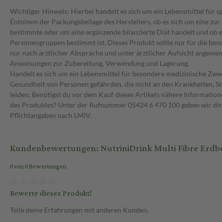
Wichtiger Hinweis: Hierbei handelt es sich um ein Lebensmittel für 
Entnimm der Packungsbeilage des Herstellers, ob es sich um eine zur
bestimmte oder um eine ergänzende bilanzierte Diät handelt und ob 
Personengruppen bestimmt ist. Dieses Produkt sollte nur für die be
nur nach ärztlicher Absprache und unter ärztlicher Aufsicht angewen
Anweisungen zur Zubereitung, Verwendung und Lagerung.
Handelt es sich um ein Lebensmittel für besondere medizinische Zweck
Gesundheit von Personen gefährden, die nicht an den Krankheiten, 
leiden. Benötigst du vor dem Kauf dieses Artikels nähere Informati
des Produktes? Unter der Rufnummer 05424 6 470 100 geben wir dir
Pflichtangaben nach LMIV.
Kundenbewertungen: NutriniDrink Multi Fibre Erdbe
0 von 0 Bewertungen
Bewerte dieses Produkt!
Teile deine Erfahrungen mit anderen Kunden.