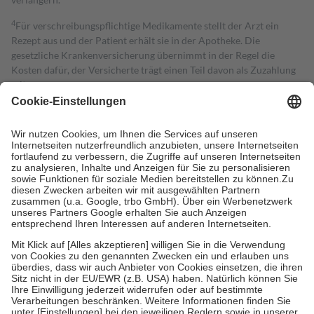
4
Für verschreibungspflichtige Medikamente stellt der Arzt ein
Rezept aus und der Patient erhält sie in der Apotheke. Die
gesetzliche Krankenversicherung übernimmt in der Regel die
Kosten dafür, der Versicherte trägt einen Teil davon als Zuzahlung
mit.
Grundsätzlich leisten Mitglieder Zuzahlungen in Höhe von zehn
Prozent des Abgabepreises,
mindestens
jedoch
fünf Euro
und
höchstens zehn Euro.
Es sind jedoch nie mehr als die tatsächlichen
Kosten der Leistung zu entrichten.
Diese Regeln gelten grundsätzlich auch für Online-Apotheken.
Bei Heilmitteln und häuslicher Krankenpflege beträgt die
Zuzahlung zehn Prozent der Kosten sowie zehn Euro je
Verordnung.
Um das Engagement der Versicherten für ihre eigene Gesundheit zu
stärken und die besondere Stellung der Familie zu unterstützen,
fallen
keine Zuzahlungen
an bei:
• Kindern und Jugendlichen bis zum vollendeten 18. Lebensjahr
mit Ausnahme der Fahrkosten
• Untersuchungen zur Vorsorge und Früherkennung, die von der
GKV getragen werden