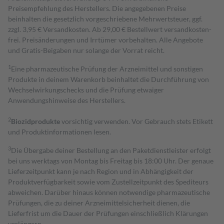
Preisempfehlung des Herstellers. Die angegebenen Preise
beinhalten die gesetzlich vorgeschriebene Mehrwertsteuer, ggf.
zzgl. 3,95 € Versandkosten. Ab 29,00 € Bestell­wert versand­kosten­
frei. Preisänderungen und Irrtümer vorbehalten. Alle Angebote
und Gratis-Beigaben nur solange der Vorrat reicht.
1
Eine pharmazeutische Prüfung der Arzneimittel und sonstigen
Produkte in deinem Warenkorb beinhaltet die Durchführung von
Wechselwirkungschecks und die Prüfung etwaiger
Anwendungshinweise des Herstellers.
2
Biozidprodukte
vorsichtig verwenden. Vor Gebrauch stets Etikett
und Produktinformationen lesen.
3
Die Übergabe deiner Bestellung an den Paketdienstleister erfolgt
bei uns werktags von Montag bis Freitag bis 18:00 Uhr. Der genaue
Lieferzeitpunkt kann je nach Region und in Abhängigkeit der
Produktverfügbarkeit sowie vom Zustellzeitpunkt des Spediteurs
abweichen. Darüber hinaus können notwendige pharmazeutische
Prüfungen, die zu deiner Arzneimittelsicherheit dienen, die
Lieferfrist um die Dauer der Prüfungen einschließlich Klärungen
verlängern.