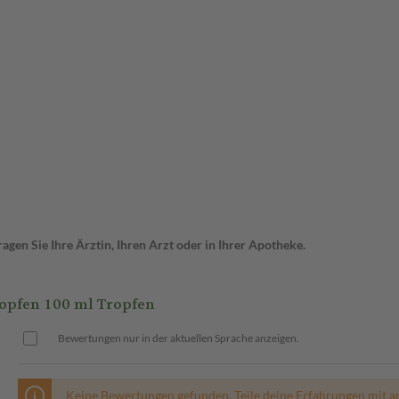
gen Sie Ihre Ärztin, Ihren Arzt oder in Ihrer Apotheke.
pfen 100 ml Tropfen
Bewertungen nur in der aktuellen Sprache anzeigen.
Keine Bewertungen gefunden. Teile deine Erfahrungen mit a