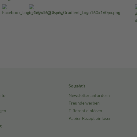
e
So geht's
nto
Newsletter anfordern
Freunde werben
gen
E-Rezept einlösen
Papier Rezept einlösen
g