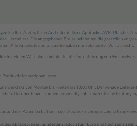
gen Sie Ihre Ärztin, Ihren Arzt oder in Ihrer Apotheke. AVP: Üblicher A
s Herstellers. Die angegebenen Preise beinhalten die gesetzlich vorgesc
alten. Alle Angebote und Gratis-Beigaben nur solange der Vorrat reicht.
dukte in deinem Warenkorb beinhaltet die Durchführung von Wechselwir
nd Produktinformationen lesen.
 uns werktags von Montag bis Freitag bis 18:00 Uhr. Der genaue Lieferze
ichen. Darüber hinaus können notwendige pharmazeutische Prüfungen, die
aus und der Patient erhält sie in der Apotheke. Die gesetzliche Krankenv
ent des Abgabepreises,
mindestens
jedoch
fünf Euro
und
höchstens zehn 