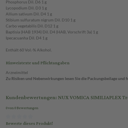
Phosphorus Dil. D6 1 g
Lycopodium Dil. D3 1 g
Allium sativum Dil. D4 1 g
Stibium sulfuratum nigrum Dil. D10 1 g
Carbo vegetabilis Dil. D12 1 g
Baptisia (HAB 1934) Dil. D4 (HAB, Vorschrift 3a) 1 g
Ipecacuanha Dil. D4 1 g
Enthält 60 Vol.-% Alkohol.
Hinweistexte und Pflichtangaben
Arzneimittel
Zu Risiken und Nebenwirkungen lesen Sie die Packungsbeilage und fra
Kundenbewertungen: NUX VOMICA SIMILIAPLEX Tro
0 von 0 Bewertungen
Bewerte dieses Produkt!