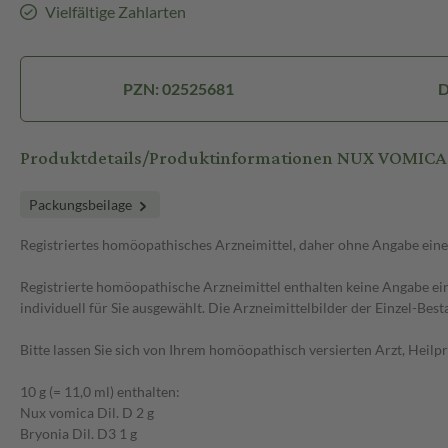
Vielfältige Zahlarten
PZN: 02525681
D
Produktdetails/Produktinformationen NUX VOMICA
Packungsbeilage
Registriertes homöopathisches Arzneimittel, daher ohne Angabe ein
Registrierte homöopathische Arzneimittel enthalten keine Angabe e
individuell für Sie ausgewählt. Die Arzneimittelbilder der Einzel-Be
Bitte lassen Sie sich von Ihrem homöopathisch versierten Arzt, Heil
10 g (= 11,0 ml) enthalten:
Nux vomica Dil. D 2 g
Bryonia Dil. D3 1 g