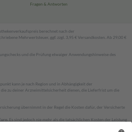
Fragen & Antworten
pothekenverkaufspreis berechnet nach der
hriebene Mehrwertsteuer, ggf. zzgl. 3,95 € Versandkosten. Ab 29,00 €
kungschecks und die Prüfung etwaiger Anwendungshinweise des
itpunkt kann je nach Region und in Abhängigkeit der
 zu deiner Arzneimittelsicherheit dienen, die Lieferfrist um die
ersicherung übernimmt in der Regel die Kosten dafür, der Versicherte
Euro.
Es sind jedoch nie mehr als die tatsächlichen Kosten der Leistung