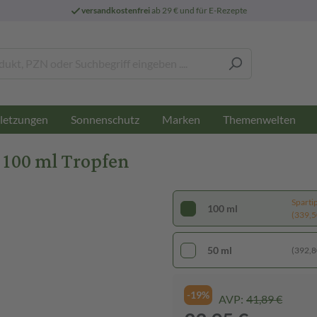
versandkostenfrei
ab 29 € und für E-Rezepte
letzungen
Sonnenschutz
Marken
Themenwelten
100 ml Tropfen
Sparti
100 ml
(339,50
50 ml
(392,80
-19%
AVP:
41,89 €