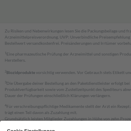
Zu Risiken und Nebenwirkungen lesen Sie die Packungsbeilage und fra
Arzneimittelpreisverordnung. UVP: Unverbindliche Preisempfehlung de
Bestell­wert versand­kosten­frei. Preisänderungen und Irrtümer vorbeh
1
Eine pharmazeutische Prüfung der Arzneimittel und sonstigen Pro
Herstellers.
2
Biozidprodukte
vorsichtig verwenden. Vor Gebrauch stets Etikett u
3
Die Übergabe deiner Bestellung an den Paketdienstleister erfolgt bei
Produktverfügbarkeit sowie vom Zustellzeitpunkt des Spediteurs abwe
Dauer der Prüfungen einschließlich Klärungen verlängern.
4
Für verschreibungspflichtige Medikamente stellt der Arzt ein Rezept 
trägt einen Teil davon als Zuzahlung mit.
Grundsätzlich leisten Mitglieder Zuzahlungen in Höhe von zehn Proz
zu entrichten.
Diese Regeln gelten grundsätzlich auch für Online-Apotheken.