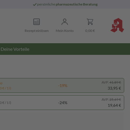
persönliche
pharmazeutische Beratung
Rezept einlösen
Mein Konto
0,00 €
Deine Vorteile
AVP:
41,89 €
pp
-19%
33,95 €
 € / 1 l)
AVP:
25,69 €
-24%
 € / 1 l)
19,64 €