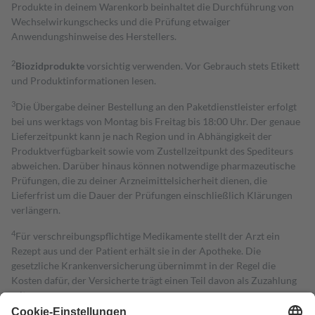
Produkte in deinem Warenkorb beinhaltet die Durchführung von
Wechselwirkungschecks und die Prüfung etwaiger
Anwendungshinweise des Herstellers.
2
Biozidprodukte
vorsichtig verwenden. Vor Gebrauch stets Etikett
und Produktinformationen lesen.
3
Die Übergabe deiner Bestellung an den Paketdienstleister erfolgt
bei uns werktags von Montag bis Freitag bis 18:00 Uhr. Der genaue
Lieferzeitpunkt kann je nach Region und in Abhängigkeit der
Produktverfügbarkeit sowie vom Zustellzeitpunkt des Spediteurs
abweichen. Darüber hinaus können notwendige pharmazeutische
Prüfungen, die zu deiner Arzneimittelsicherheit dienen, die
Lieferfrist um die Dauer der Prüfungen einschließlich Klärungen
verlängern.
4
Für verschreibungspflichtige Medikamente stellt der Arzt ein
Rezept aus und der Patient erhält sie in der Apotheke. Die
gesetzliche Krankenversicherung übernimmt in der Regel die
Kosten dafür, der Versicherte trägt einen Teil davon als Zuzahlung
mit.
Grundsätzlich leisten Mitglieder Zuzahlungen in Höhe von zehn