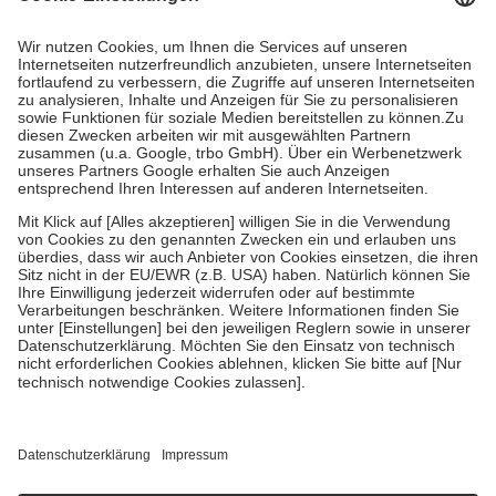
Prozent des Abgabepreises,
mindestens
jedoch
fünf Euro
und
höchstens zehn Euro.
Es sind jedoch nie mehr als die tatsächlichen
Kosten der Leistung zu entrichten.
Diese Regeln gelten grundsätzlich auch für Online-Apotheken.
Bei Heilmitteln und häuslicher Krankenpflege beträgt die
Zuzahlung zehn Prozent der Kosten sowie zehn Euro je
Verordnung.
Um das Engagement der Versicherten für ihre eigene Gesundheit zu
stärken und die besondere Stellung der Familie zu unterstützen,
fallen
keine Zuzahlungen
an bei:
• Kindern und Jugendlichen bis zum vollendeten 18. Lebensjahr
mit Ausnahme der Fahrkosten
• Untersuchungen zur Vorsorge und Früherkennung, die von der
GKV getragen werden
• empfohlenen Schutzimpfungen
• Harn- und Blutteststreifen
Wir nutzen Trusted Shops als unabhängigen Dienstleister für die
Einholung von Bewertungen. Trusted Shops hat Maßnahmen
getroffen, um sicherzustellen, dass es sich um echte Bewertungen
handelt. Mehr Informationen findest du hier: