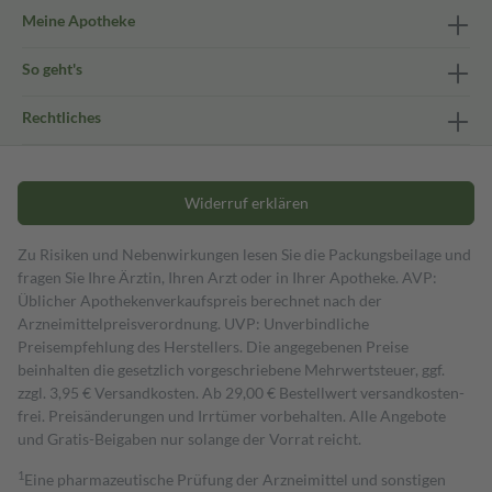
Meine Apotheke
So geht's
Rechtliches
Widerruf erklären
Zu Risiken und Nebenwirkungen lesen Sie die Packungsbeilage und
fragen Sie Ihre Ärztin, Ihren Arzt oder in Ihrer Apotheke. AVP:
Üblicher Apothekenverkaufspreis berechnet nach der
Arzneimittelpreisverordnung. UVP: Unverbindliche
Preisempfehlung des Herstellers. Die angegebenen Preise
beinhalten die gesetzlich vorgeschriebene Mehrwertsteuer, ggf.
zzgl. 3,95 € Versandkosten. Ab 29,00 € Bestell­wert versand­kosten­
frei. Preisänderungen und Irrtümer vorbehalten. Alle Angebote
und Gratis-Beigaben nur solange der Vorrat reicht.
1
Eine pharmazeutische Prüfung der Arzneimittel und sonstigen