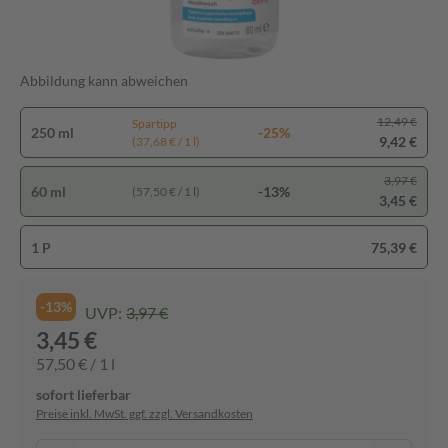
Abbildung kann abweichen
12,49 €
Spartipp
250 ml
-25%
9,42 €
(37,68 € / 1 l)
3,97 €
60 ml
-13%
(57,50 € / 1 l)
3,45 €
1 P
75,39 €
-13%
UVP:
3,97 €
3,45 €
57,50 € / 1 l
sofort lieferbar
Preise inkl. MwSt. ggf. zzgl. Versandkosten