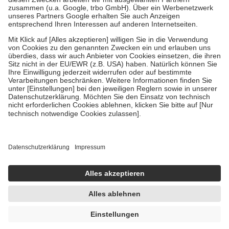
Diese Regeln gelten grundsätzlich auch für Online-Apotheken.
Bei Heilmitteln und häuslicher Krankenpflege beträgt die
Zuzahlung zehn Prozent der Kosten sowie zehn Euro je
Verordnung.
Um das Engagement der Versicherten für ihre eigene Gesundheit zu
stärken und die besondere Stellung der Familie zu unterstützen,
fallen
keine Zuzahlungen
an bei:
• Kindern und Jugendlichen bis zum vollendeten 18. Lebensjahr
mit Ausnahme der Fahrkosten
• Untersuchungen zur Vorsorge und Früherkennung, die von der
GKV getragen werden
• empfohlenen Schutzimpfungen
• Harn- und Blutteststreifen
Wir nutzen Trusted Shops als unabhängigen Dienstleister für die
Einholung von Bewertungen. Trusted Shops hat Maßnahmen
getroffen, um sicherzustellen, dass es sich um echte Bewertungen
handelt. Mehr Informationen findest du hier:
https://help.etrusted.com/hc/de/articles/4419944605341
UVP:
3,97 €