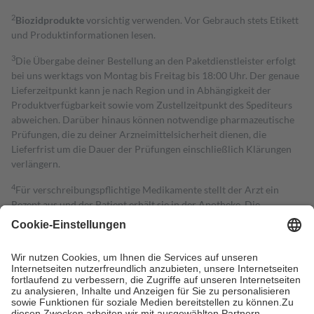
2
Biozidprodukte
vorsichtig verwenden. Vor Gebrauch stets Etikett
und Produktinformationen lesen.
3
Die Übergabe deiner Bestellung an den Paketdienstleister erfolgt
bei uns werktags von Montag bis Freitag bis 18:00 Uhr. Der genaue
Lieferzeitpunkt kann je nach Region und in Abhängigkeit der
Produktverfügbarkeit sowie vom Zustellzeitpunkt des Spediteurs
abweichen. Darüber hinaus können notwendige pharmazeutische
Prüfungen, die zu deiner Arzneimittelsicherheit dienen, die
Lieferfrist um die Dauer der Prüfungen einschließlich Klärungen
verlängern.
4
Für verschreibungspflichtige Medikamente stellt der Arzt ein
Rezept aus und der Patient erhält sie in der Apotheke. Die
gesetzliche Krankenversicherung übernimmt in der Regel die
Kosten dafür, der Versicherte trägt einen Teil davon als Zuzahlung
mit.
Grundsätzlich leisten Mitglieder Zuzahlungen in Höhe von zehn
Prozent des Abgabepreises,
mindestens
jedoch
fünf Euro
und
höchstens zehn Euro.
Es sind jedoch nie mehr als die tatsächlichen
Kosten der Leistung zu entrichten.