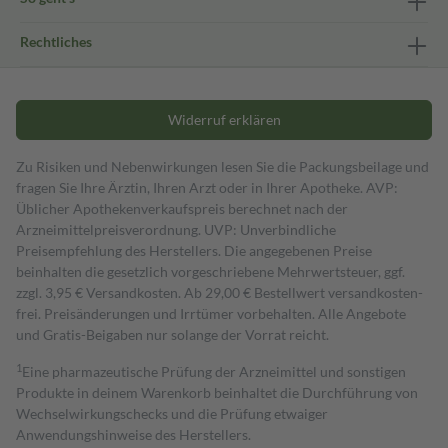
Rechtliches
Widerruf erklären
Zu Risiken und Nebenwirkungen lesen Sie die Packungsbeilage und
fragen Sie Ihre Ärztin, Ihren Arzt oder in Ihrer Apotheke. AVP:
Üblicher Apothekenverkaufspreis berechnet nach der
Arzneimittelpreisverordnung. UVP: Unverbindliche
Preisempfehlung des Herstellers. Die angegebenen Preise
beinhalten die gesetzlich vorgeschriebene Mehrwertsteuer, ggf.
zzgl. 3,95 € Versandkosten. Ab 29,00 € Bestell­wert versand­kosten­
frei. Preisänderungen und Irrtümer vorbehalten. Alle Angebote
und Gratis-Beigaben nur solange der Vorrat reicht.
1
Eine pharmazeutische Prüfung der Arzneimittel und sonstigen
Produkte in deinem Warenkorb beinhaltet die Durchführung von
Wechselwirkungschecks und die Prüfung etwaiger
Anwendungshinweise des Herstellers.