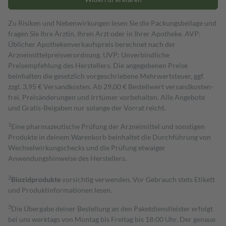
Zu Risiken und Nebenwirkungen lesen Sie die Packungsbeilage und
fragen Sie Ihre Ärztin, Ihren Arzt oder in Ihrer Apotheke. AVP:
Üblicher Apothekenverkaufspreis berechnet nach der
Arzneimittelpreisverordnung. UVP: Unverbindliche
Preisempfehlung des Herstellers. Die angegebenen Preise
beinhalten die gesetzlich vorgeschriebene Mehrwertsteuer, ggf.
zzgl. 3,95 € Versandkosten. Ab 29,00 € Bestell­wert versand­kosten­
frei. Preisänderungen und Irrtümer vorbehalten. Alle Angebote
und Gratis-Beigaben nur solange der Vorrat reicht.
1
Eine pharmazeutische Prüfung der Arzneimittel und sonstigen
Produkte in deinem Warenkorb beinhaltet die Durchführung von
Wechselwirkungschecks und die Prüfung etwaiger
Anwendungshinweise des Herstellers.
2
Biozidprodukte
vorsichtig verwenden. Vor Gebrauch stets Etikett
und Produktinformationen lesen.
3
Die Übergabe deiner Bestellung an den Paketdienstleister erfolgt
bei uns werktags von Montag bis Freitag bis 18:00 Uhr. Der genaue