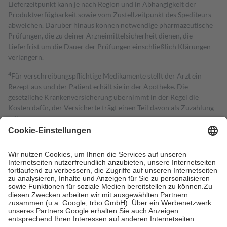
Lieferzeitpunkt kann je nach Region und in Abhängigkeit der
Produktverfügbarkeit sowie vom Zustellzeitpunkt des Spediteurs
abweichen. Darüber hinaus können notwendige pharmazeutische
Prüfungen, die zu deiner Arzneimittelsicherheit dienen, die
Lieferfrist um die Dauer der Prüfungen einschließlich Klärungen
verlängern.
4
Für verschreibungspflichtige Medikamente stellt der Arzt ein
Rezept aus und der Patient erhält sie in der Apotheke. Die
gesetzliche Krankenversicherung übernimmt in der Regel die
Kosten dafür, der Versicherte trägt einen Teil davon als Zuzahlung
mit.
Grundsätzlich leisten Mitglieder Zuzahlungen in Höhe von zehn
Prozent des Abgabepreises,
mindestens
jedoch
fünf Euro
und
höchstens zehn Euro.
Es sind jedoch nie mehr als die tatsächlichen
Kosten der Leistung zu entrichten.
Diese Regeln gelten grundsätzlich auch für Online-Apotheken.
Bei Heilmitteln und häuslicher Krankenpflege beträgt die
Zuzahlung zehn Prozent der Kosten sowie zehn Euro je
Verordnung.
Um das Engagement der Versicherten für ihre eigene Gesundheit zu
stärken und die besondere Stellung der Familie zu unterstützen,