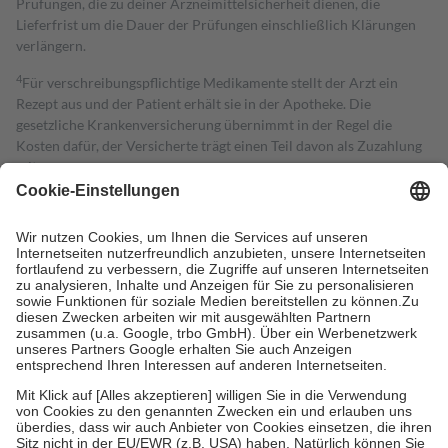
Prüfungen, die zu deiner Arzneimittelsicherheit dienen, die
Lieferfrist um die Dauer der Prüfungen einschließlich Klärungen
verlängern.
4
Für verschreibungspflichtige Medikamente stellt der Arzt ein
Rezept aus und der Patient erhält sie in der Apotheke. Die
gesetzliche Krankenversicherung übernimmt in der Regel die
Kosten dafür, der Versicherte trägt einen Teil davon als Zuzahlung
mit.
Grundsätzlich leisten Mitglieder Zuzahlungen in Höhe von zehn
Prozent des Abgabepreises,
mindestens
jedoch
fünf Euro
und
höchstens zehn Euro.
Es sind jedoch nie mehr als die tatsächlichen
Kosten der Leistung zu entrichten.
Diese Regeln gelten grundsätzlich auch für Online-Apotheken.
Bei Heilmitteln und häuslicher Krankenpflege beträgt die
Zuzahlung zehn Prozent der Kosten sowie zehn Euro je
Verordnung.
Um das Engagement der Versicherten für ihre eigene Gesundheit zu
stärken und die besondere Stellung der Familie zu unterstützen,
fallen
keine Zuzahlungen
an bei:
• Kindern und Jugendlichen bis zum vollendeten 18. Lebensjahr
mit Ausnahme der Fahrkosten