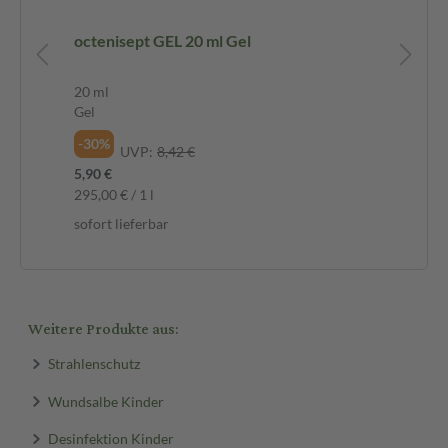
RAY
octenisept GEL 20 ml Gel
oc
50
20 ml
50
Gel
Lö
-30%
-2
UVP:
8,42 €
5,90 €
8,1
295,00 € / 1 l
162
sofort lieferbar
sof
Weitere Produkte aus:
Strahlenschutz
Wundsalbe Kinder
Desinfektion Kinder