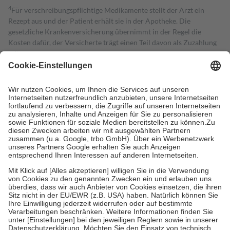
4
Für verschreibungspflichtige Medikamente stellt der Arzt ein
Rezept aus und der Patient erhält sie in der Apotheke. Die
gesetzliche Krankenversicherung übernimmt in der Regel die
Kosten dafür, der Versicherte trägt einen Teil davon als Zuzahlung
mit.
Grundsätzlich leisten Mitglieder Zuzahlungen in Höhe von zehn
Prozent des Abgabepreises,
mindestens
jedoch
fünf Euro
und
höchstens zehn Euro.
Es sind jedoch nie mehr als die tatsächlichen
Kosten der Leistung zu entrichten.
Diese Regeln gelten grundsätzlich auch für Online-Apotheken.
Bei Heilmitteln und häuslicher Krankenpflege beträgt die
Zuzahlung zehn Prozent der Kosten sowie zehn Euro je
Verordnung.
Um das Engagement der Versicherten für ihre eigene Gesundheit zu
stärken und die besondere Stellung der Familie zu unterstützen,
fallen
keine Zuzahlungen
an bei:
• Kindern und Jugendlichen bis zum vollendeten 18. Lebensjahr
mit Ausnahme der Fahrkosten
• Untersuchungen zur Vorsorge und Früherkennung, die von der
GKV getragen werden
• empfohlenen Schutzimpfungen