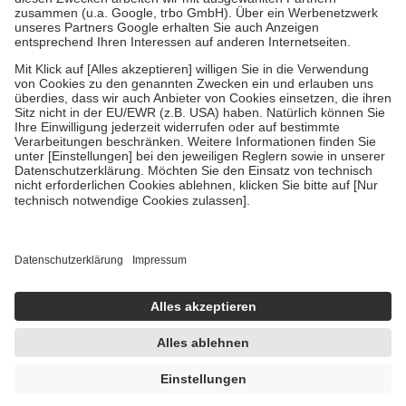
Verordnung.
Um das Engagement der Versicherten für ihre eigene Gesundheit zu
stärken und die besondere Stellung der Familie zu unterstützen,
fallen
keine Zuzahlungen
an bei:
• Kindern und Jugendlichen bis zum vollendeten 18. Lebensjahr
mit Ausnahme der Fahrkosten
• Untersuchungen zur Vorsorge und Früherkennung, die von der
GKV getragen werden
• empfohlenen Schutzimpfungen
• Harn- und Blutteststreifen
Wir nutzen Trusted Shops als unabhängigen Dienstleister für die
Einholung von Bewertungen. Trusted Shops hat Maßnahmen
getroffen, um sicherzustellen, dass es sich um echte Bewertungen
handelt. Mehr Informationen findest du hier:
https://help.etrusted.com/hc/de/articles/4419944605341
Einige Bilder und Inhalte wurden unter Zuhilfenahme künstlicher
Intelligenz erstellt.
AVP:
7,74 €