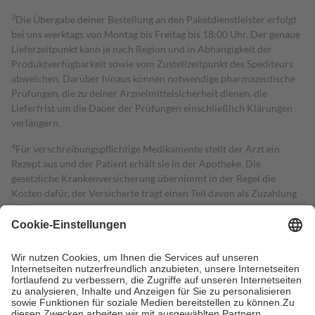
3
Die Übergabe deiner Bestellung an den Paketdienstleister erfolgt
bei uns werktags von Montag bis Freitag bis 18:00 Uhr. Der genaue
Lieferzeitpunkt kann je nach Region und in Abhängigkeit der
Produktverfügbarkeit sowie vom Zustellzeitpunkt des Spediteurs
abweichen. Darüber hinaus können notwendige pharmazeutische
Prüfungen, die zu deiner Arzneimittelsicherheit dienen, die
Lieferfrist um die Dauer der Prüfungen einschließlich Klärungen
verlängern.
4
Für verschreibungspflichtige Medikamente stellt der Arzt ein
Rezept aus und der Patient erhält sie in der Apotheke. Die
gesetzliche Krankenversicherung übernimmt in der Regel die
Kosten dafür, der Versicherte trägt einen Teil davon als Zuzahlung
mit.
Grundsätzlich leisten Mitglieder Zuzahlungen in Höhe von zehn
Prozent des Abgabepreises,
mindestens
jedoch
fünf Euro
und
höchstens zehn Euro.
Es sind jedoch nie mehr als die tatsächlichen
Kosten der Leistung zu entrichten.
Diese Regeln gelten grundsätzlich auch für Online-Apotheken.
Bei Heilmitteln und häuslicher Krankenpflege beträgt die
Zuzahlung zehn Prozent der Kosten sowie zehn Euro je