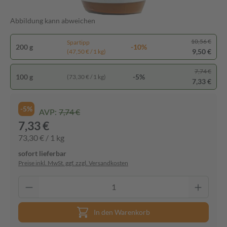
Abbildung kann abweichen
10,56 €
Spartipp
200 g
-10%
9,50 €
(47,50 € / 1 kg)
7,74 €
100 g
-5%
(73,30 € / 1 kg)
7,33 €
-5%
AVP:
7,74 €
7,33 €
73,30 € / 1 kg
sofort lieferbar
Preise inkl. MwSt. ggf. zzgl. Versandkosten
In den Warenkorb