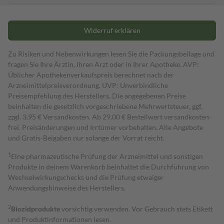
Widerruf erklären
Zu Risiken und Nebenwirkungen lesen Sie die Packungsbeilage und
fragen Sie Ihre Ärztin, Ihren Arzt oder in Ihrer Apotheke. AVP:
Üblicher Apothekenverkaufspreis berechnet nach der
Arzneimittelpreisverordnung. UVP: Unverbindliche
Preisempfehlung des Herstellers. Die angegebenen Preise
beinhalten die gesetzlich vorgeschriebene Mehrwertsteuer, ggf.
zzgl. 3,95 € Versandkosten. Ab 29,00 € Bestell­wert versand­kosten­
frei. Preisänderungen und Irrtümer vorbehalten. Alle Angebote
und Gratis-Beigaben nur solange der Vorrat reicht.
1
Eine pharmazeutische Prüfung der Arzneimittel und sonstigen
Produkte in deinem Warenkorb beinhaltet die Durchführung von
Wechselwirkungschecks und die Prüfung etwaiger
Anwendungshinweise des Herstellers.
2
Biozidprodukte
vorsichtig verwenden. Vor Gebrauch stets Etikett
und Produktinformationen lesen.