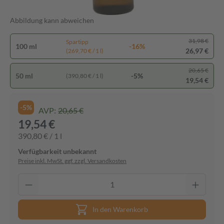
Abbildung kann abweichen
31,98 €
Spartipp
100 ml
-16%
26,97 €
(269,70 € / 1 l)
20,65 €
50 ml
-5%
(390,80 € / 1 l)
19,54 €
-5%
AVP:
20,65 €
19,54 €
390,80 € / 1 l
Verfügbarkeit unbekannt
Preise inkl. MwSt. ggf. zzgl. Versandkosten
In den Warenkorb