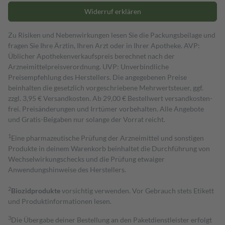
Widerruf erklären
Zu Risiken und Nebenwirkungen lesen Sie die Packungsbeilage und
fragen Sie Ihre Ärztin, Ihren Arzt oder in Ihrer Apotheke. AVP:
Üblicher Apothekenverkaufspreis berechnet nach der
Arzneimittelpreisverordnung. UVP: Unverbindliche
Preisempfehlung des Herstellers. Die angegebenen Preise
beinhalten die gesetzlich vorgeschriebene Mehrwertsteuer, ggf.
zzgl. 3,95 € Versandkosten. Ab 29,00 € Bestell­wert versand­kosten­
frei. Preisänderungen und Irrtümer vorbehalten. Alle Angebote
und Gratis-Beigaben nur solange der Vorrat reicht.
1
Eine pharmazeutische Prüfung der Arzneimittel und sonstigen
Produkte in deinem Warenkorb beinhaltet die Durchführung von
Wechselwirkungschecks und die Prüfung etwaiger
Anwendungshinweise des Herstellers.
2
Biozidprodukte
vorsichtig verwenden. Vor Gebrauch stets Etikett
und Produktinformationen lesen.
3
Die Übergabe deiner Bestellung an den Paketdienstleister erfolgt