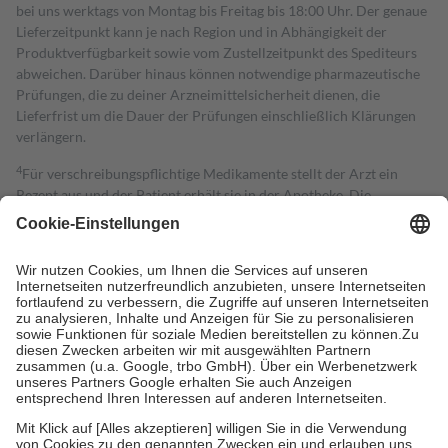
bei uns werktags von Montag bis Freitag bis 18:00 Uhr. Der genaue
Lieferzeitpunkt kann je nach Region und in Abhängigkeit der
Produktverfügbarkeit sowie vom Zustellzeitpunkt des Spediteurs
abweichen. Darüber hinaus können notwendige pharmazeutische
Prüfungen, die zu deiner Arzneimittelsicherheit dienen, die
Lieferfrist um die Dauer der Prüfungen einschließlich Klärungen
verlängern.
4
Für verschreibungspflichtige Medikamente stellt der Arzt ein
Rezept aus und der Patient erhält sie in der Apotheke. Die
gesetzliche Krankenversicherung übernimmt in der Regel die
Kosten dafür, der Versicherte trägt einen Teil davon als Zuzahlung
mit.
Grundsätzlich leisten Mitglieder Zuzahlungen in Höhe von zehn
Prozent des Abgabepreises,
mindestens
jedoch
fünf Euro
und
höchstens zehn Euro.
Es sind jedoch nie mehr als die tatsächlichen
Kosten der Leistung zu entrichten.
Diese Regeln gelten grundsätzlich auch für Online-Apotheken.
Bei Heilmitteln und häuslicher Krankenpflege beträgt die
Zuzahlung zehn Prozent der Kosten sowie zehn Euro je
Verordnung.
Um das Engagement der Versicherten für ihre eigene Gesundheit zu