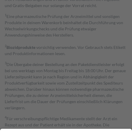
und Gratis-Beigaben nur solange der Vorrat reicht.
1
Eine pharmazeutische Prüfung der Arzneimittel und sonstigen
Produkte in deinem Warenkorb beinhaltet die Durchführung von
Wechselwirkungschecks und die Prüfung etwaiger
Anwendungshinweise des Herstellers.
2
Biozidprodukte
vorsichtig verwenden. Vor Gebrauch stets Etikett
und Produktinformationen lesen.
3
Die Übergabe deiner Bestellung an den Paketdienstleister erfolgt
bei uns werktags von Montag bis Freitag bis 18:00 Uhr. Der genaue
Lieferzeitpunkt kann je nach Region und in Abhängigkeit der
Produktverfügbarkeit sowie vom Zustellzeitpunkt des Spediteurs
abweichen. Darüber hinaus können notwendige pharmazeutische
Prüfungen, die zu deiner Arzneimittelsicherheit dienen, die
Lieferfrist um die Dauer der Prüfungen einschließlich Klärungen
verlängern.
4
Für verschreibungspflichtige Medikamente stellt der Arzt ein
Rezept aus und der Patient erhält sie in der Apotheke. Die
gesetzliche Krankenversicherung übernimmt in der Regel die