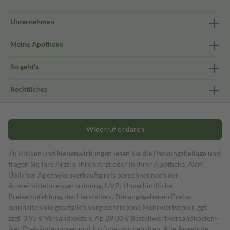
Unternehmen
Meine Apotheke
So geht's
Rechtliches
Widerruf erklären
Zu Risiken und Nebenwirkungen lesen Sie die Packungsbeilage und
fragen Sie Ihre Ärztin, Ihren Arzt oder in Ihrer Apotheke. AVP:
Üblicher Apothekenverkaufspreis berechnet nach der
Arzneimittelpreisverordnung. UVP: Unverbindliche
Preisempfehlung des Herstellers. Die angegebenen Preise
beinhalten die gesetzlich vorgeschriebene Mehrwertsteuer, ggf.
zzgl. 3,95 € Versandkosten. Ab 29,00 € Bestell­wert versand­kosten­
frei. Preisänderungen und Irrtümer vorbehalten. Alle Angebote