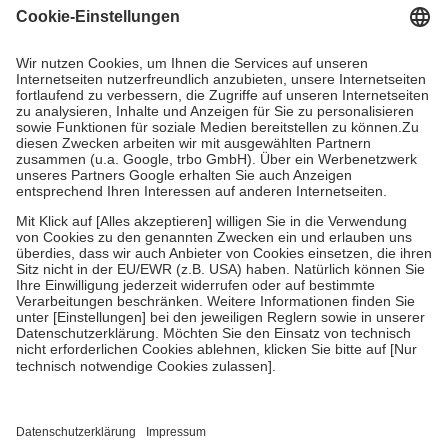
Kosten dafür, der Versicherte trägt einen Teil davon als Zuzahlung
mit.
Grundsätzlich leisten Mitglieder Zuzahlungen in Höhe von zehn
Prozent des Abgabepreises,
mindestens
jedoch
fünf Euro
und
höchstens zehn Euro.
Es sind jedoch nie mehr als die tatsächlichen
Kosten der Leistung zu entrichten.
Diese Regeln gelten grundsätzlich auch für Online-Apotheken.
Bei Heilmitteln und häuslicher Krankenpflege beträgt die
Zuzahlung zehn Prozent der Kosten sowie zehn Euro je
Verordnung.
Um das Engagement der Versicherten für ihre eigene Gesundheit zu
stärken und die besondere Stellung der Familie zu unterstützen,
fallen
keine Zuzahlungen
an bei:
• Kindern und Jugendlichen bis zum vollendeten 18. Lebensjahr
mit Ausnahme der Fahrkosten
• Untersuchungen zur Vorsorge und Früherkennung, die von der
GKV getragen werden
• empfohlenen Schutzimpfungen
• Harn- und Blutteststreifen
Wir nutzen Trusted Shops als unabhängigen Dienstleister für die