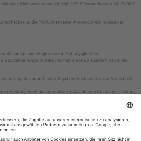
hriebene Mehrwertsteuer, ggf. zzgl. 3,95 € Versandkosten. Ab 29,00 €
kungschecks und die Prüfung etwaiger Anwendungshinweise des
itpunkt kann je nach Region und in Abhängigkeit der
 zu deiner Arzneimittelsicherheit dienen, die Lieferfrist um die
ersicherung übernimmt in der Regel die Kosten dafür, der Versicherte
Euro.
Es sind jedoch nie mehr als die tatsächlichen Kosten der Leistung
e Zuzahlungen
an bei: