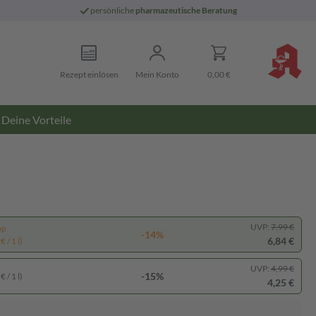
persönliche
pharmazeutische Beratung
Rezept einlösen
Mein Konto
0,00 €
Deine Vorteile
UVP:
7,99 €
pp
-14%
6,84 €
 / 1 l)
UVP:
4,99 €
-15%
 / 1 l)
4,25 €