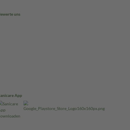
Bewerte uns
Sanicare App