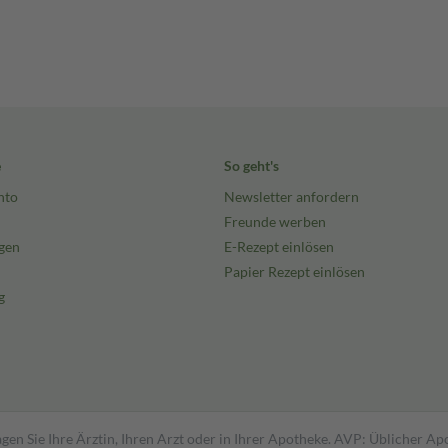
e
So geht's
nto
Newsletter anfordern
Freunde werben
gen
E-Rezept einlösen
Papier Rezept einlösen
g
gen Sie Ihre Ärztin, Ihren Arzt oder in Ihrer Apotheke. AVP: Üblicher A