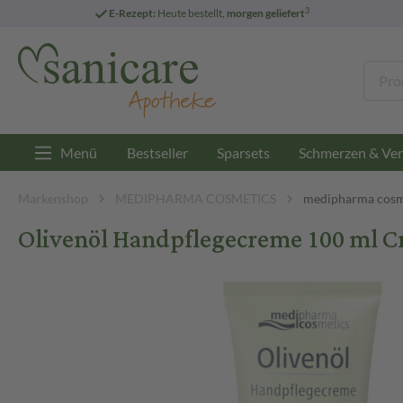
3
E-Rezept:
Heute bestellt,
morgen geliefert
Menü
Bestseller
Sparsets
Schmerzen & Ver
Markenshop
MEDIPHARMA COSMETICS
medipharma cosm
Olivenöl Handpflegecreme 100 ml 