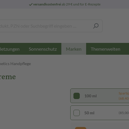
versandkostenfrei
ab 29 € und für E-Rezepte
letzungen
Sonnenschutz
Themenwelten
Marken
etics Handpflege
Creme
Sparti
100 ml
(68,40 €
50 ml
(85,00 €