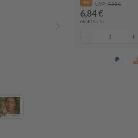
-14%
UVP:
7,99 €
6,84 €
68,40 € / 1 l