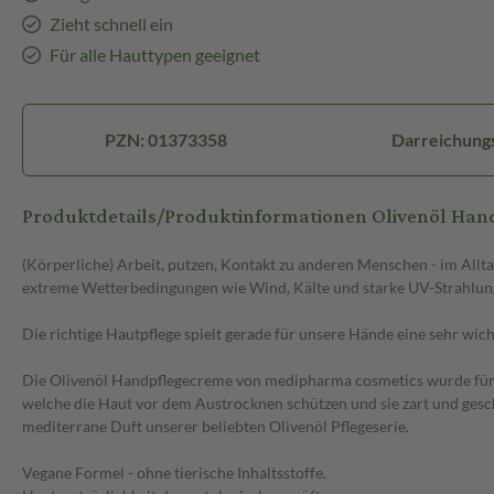
Zieht schnell ein
Für alle Hauttypen geeignet
PZN: 01373358
Darreichung
Produktdetails/Produktinformationen Olivenöl Ha
(Körperliche) Arbeit, putzen, Kontakt zu anderen Menschen - im All
extreme Wetterbedingungen wie Wind, Kälte und starke UV-Strahlung t
Die richtige Hautpflege spielt gerade für unsere Hände eine sehr wich
Die Olivenöl Handpflegecreme von medipharma cosmetics wurde für die
welche die Haut vor dem Austrocknen schützen und sie zart und gesc
mediterrane Duft unserer beliebten Olivenöl Pflegeserie.
Vegane Formel - ohne tierische Inhaltsstoffe.