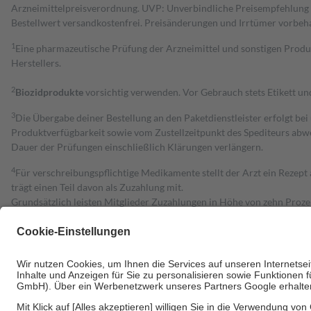
Arzneimittelpreisverordnung. UVP: Unverbindliche Preisempfehlung de
Bestell­wert versand­kosten­frei. Preisänderungen und Irrtümer vorbeh
1
Eine pharmazeutische Prüfung der Arzneimittel und sonstigen Pro
Herstellers.
2
Biozidprodukte
vorsichtig verwenden. Vor Gebrauch stets Etikett u
3
Die Übergabe deiner Bestellung an den Paketdienstleister erfolgt bei
Produktverfügbarkeit sowie vom Zustellzeitpunkt des Spediteurs abwe
Dauer der Prüfungen einschließlich Klärungen verlängern.
4
Für verschreibungspflichtige Medikamente stellt der Arzt ein Rezept 
trägt einen Teil davon als Zuzahlung mit.
Grundsätzlich leisten Mitglieder Zuzahlungen in Höhe von zehn Proz
zu entrichten.
Diese Regeln gelten grundsätzlich auch für Online-Apotheken.
Bei Heilmitteln und häuslicher Krankenpflege beträgt die Zuzahlung 
Um das Engagement der Versicherten für ihre eigene Gesundheit zu stä
• Kindern und Jugendlichen bis zum vollendeten 18. Lebensjahr mit
• Untersuchungen zur Vorsorge und Früherkennung, die von der GKV
• empfohlenen Schutzimpfungen