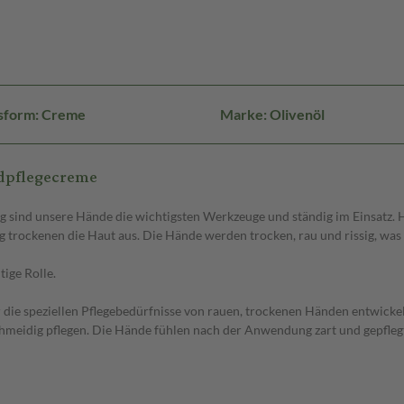
sform: Creme
Marke: Olivenöl
ndpflegecreme
tag sind unsere Hände die wichtigsten Werkzeuge und ständig im Einsatz
rockenen die Haut aus. Die Hände werden trocken, rau und rissig, was l
tige Rolle.
 speziellen Pflegebedürfnisse von rauen, trockenen Händen entwickelt. 
hmeidig pflegen. Die Hände fühlen nach der Anwendung zart und gepflegt