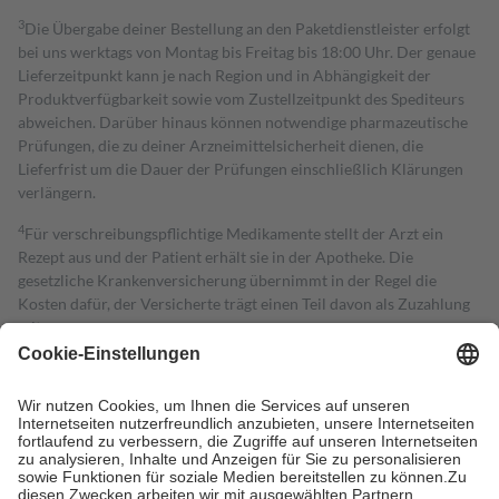
3
Die Übergabe deiner Bestellung an den Paketdienstleister erfolgt
bei uns werktags von Montag bis Freitag bis 18:00 Uhr. Der genaue
Lieferzeitpunkt kann je nach Region und in Abhängigkeit der
Produktverfügbarkeit sowie vom Zustellzeitpunkt des Spediteurs
abweichen. Darüber hinaus können notwendige pharmazeutische
Prüfungen, die zu deiner Arzneimittelsicherheit dienen, die
Lieferfrist um die Dauer der Prüfungen einschließlich Klärungen
verlängern.
4
Für verschreibungspflichtige Medikamente stellt der Arzt ein
Rezept aus und der Patient erhält sie in der Apotheke. Die
gesetzliche Krankenversicherung übernimmt in der Regel die
Kosten dafür, der Versicherte trägt einen Teil davon als Zuzahlung
mit.
Grundsätzlich leisten Mitglieder Zuzahlungen in Höhe von zehn
Prozent des Abgabepreises,
mindestens
jedoch
fünf Euro
und
höchstens zehn Euro.
Es sind jedoch nie mehr als die tatsächlichen
Kosten der Leistung zu entrichten.
Diese Regeln gelten grundsätzlich auch für Online-Apotheken.
Bei Heilmitteln und häuslicher Krankenpflege beträgt die
Zuzahlung zehn Prozent der Kosten sowie zehn Euro je