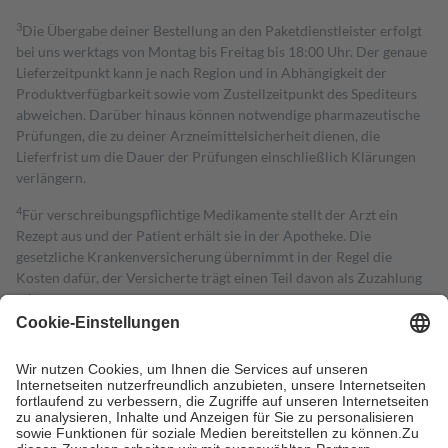
3
Die Übergabe deiner Bestellung an den Paketdienstleister erfolgt
bei uns werktags von Montag bis Freitag bis 18:00 Uhr. Der genaue
Lieferzeitpunkt kann je nach Region und in Abhängigkeit der
Produktverfügbarkeit sowie vom Zustellzeitpunkt des Spediteurs
abweichen. Darüber hinaus können notwendige pharmazeutische
Prüfungen, die zu deiner Arzneimittelsicherheit dienen, die
Lieferfrist um die Dauer der Prüfungen einschließlich Klärungen
verlängern.
4
Für verschreibungspflichtige Medikamente stellt der Arzt ein
Rezept aus und der Patient erhält sie in der Apotheke. Die
gesetzliche Krankenversicherung übernimmt in der Regel die
Kosten dafür, der Versicherte trägt einen Teil davon als Zuzahlung
mit.
Grundsätzlich leisten Mitglieder Zuzahlungen in Höhe von zehn
Prozent des Abgabepreises,
mindestens
jedoch
fünf Euro
und
höchstens zehn Euro.
Es sind jedoch nie mehr als die tatsächlichen
Kosten der Leistung zu entrichten.
Diese Regeln gelten grundsätzlich auch für Online-Apotheken.
Bei Heilmitteln und häuslicher Krankenpflege beträgt die
Zuzahlung zehn Prozent der Kosten sowie zehn Euro je