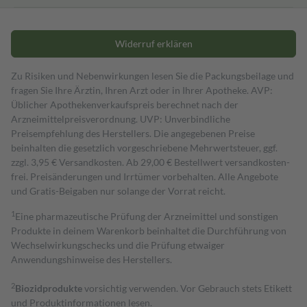
Widerruf erklären
Zu Risiken und Nebenwirkungen lesen Sie die Packungsbeilage und
fragen Sie Ihre Ärztin, Ihren Arzt oder in Ihrer Apotheke. AVP:
Üblicher Apothekenverkaufspreis berechnet nach der
Arzneimittelpreisverordnung. UVP: Unverbindliche
Preisempfehlung des Herstellers. Die angegebenen Preise
beinhalten die gesetzlich vorgeschriebene Mehrwertsteuer, ggf.
zzgl. 3,95 € Versandkosten. Ab 29,00 € Bestell­wert versand­kosten­
frei. Preisänderungen und Irrtümer vorbehalten. Alle Angebote
und Gratis-Beigaben nur solange der Vorrat reicht.
1
Eine pharmazeutische Prüfung der Arzneimittel und sonstigen
Produkte in deinem Warenkorb beinhaltet die Durchführung von
Wechselwirkungschecks und die Prüfung etwaiger
Anwendungshinweise des Herstellers.
2
Biozidprodukte
vorsichtig verwenden. Vor Gebrauch stets Etikett
und Produktinformationen lesen.