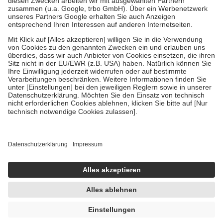
Verordnung.
Um das Engagement der Versicherten für ihre eigene Gesundheit zu
stärken und die besondere Stellung der Familie zu unterstützen,
fallen
keine Zuzahlungen
an bei:
• Kindern und Jugendlichen bis zum vollendeten 18. Lebensjahr
mit Ausnahme der Fahrkosten
• Untersuchungen zur Vorsorge und Früherkennung, die von der
GKV getragen werden
• empfohlenen Schutzimpfungen
• Harn- und Blutteststreifen
Wir nutzen Trusted Shops als unabhängigen Dienstleister für die
Einholung von Bewertungen. Trusted Shops hat Maßnahmen
getroffen, um sicherzustellen, dass es sich um echte Bewertungen
handelt. Mehr Informationen findest du hier:
https://help.etrusted.com/hc/de/articles/4419944605341
Einige Bilder und Inhalte wurden unter Zuhilfenahme künstlicher
Intelligenz erstellt.
UVP:
22,99 €