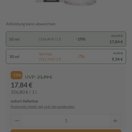
Abbildung kann abweichen
21,99 €
50 ml
-19%
(356,80 € / 1 l)
17,84 €
9,99 €
Spartipp
30 ml
-7%
9,34 €
(311,33 € / 1 l)
-19%
UVP:
21,99 €
17,84 €
356,80 € / 1 l
sofort lieferbar
Preise inkl. MwSt. ggf. zzgl. Versandkosten