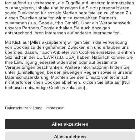
Diese Regeln gelten grundsätzlich auch für Online-Apotheken.
Bei Heilmitteln und häuslicher Krankenpflege beträgt die
Zuzahlung zehn Prozent der Kosten sowie zehn Euro je
Verordnung.
Um das Engagement der Versicherten für ihre eigene Gesundheit zu
stärken und die besondere Stellung der Familie zu unterstützen,
fallen
keine Zuzahlungen
an bei:
• Kindern und Jugendlichen bis zum vollendeten 18. Lebensjahr
mit Ausnahme der Fahrkosten
• Untersuchungen zur Vorsorge und Früherkennung, die von der
GKV getragen werden
• empfohlenen Schutzimpfungen
• Harn- und Blutteststreifen
Wir nutzen Trusted Shops als unabhängigen Dienstleister für die
Einholung von Bewertungen. Trusted Shops hat Maßnahmen
getroffen, um sicherzustellen, dass es sich um echte Bewertungen
handelt. Mehr Informationen findest du hier:
https://help.etrusted.com/hc/de/articles/4419944605341
Einige Bilder und Inhalte wurden unter Zuhilfenahme künstlicher
Intelligenz erstellt.