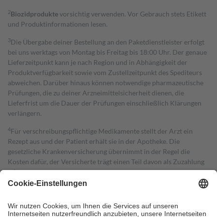
2
Biozidprodukte
vorsichtig verwenden. Vor Gebrauch stets Etikett
und Produktinformationen lesen.
3
Die Übergabe deiner Bestellung an den Paketdienstleister erfolgt
bei uns werktags von Montag bis Freitag bis 18:00 Uhr. Der genaue
Lieferzeitpunkt kann je nach Region und in Abhängigkeit der
Produktverfügbarkeit sowie vom Zustellzeitpunkt des Spediteurs
abweichen. Darüber hinaus können notwendige pharmazeutische
Prüfungen, die zu deiner Arzneimittelsicherheit dienen, die
Lieferfrist um die Dauer der Prüfungen einschließlich Klärungen
verlängern.
4
Für verschreibungspflichtige Medikamente stellt der Arzt ein
Rezept aus und der Patient erhält sie in der Apotheke. Die
gesetzliche Krankenversicherung übernimmt in der Regel die
Kosten dafür, der Versicherte trägt einen Teil davon als Zuzahlung
mit.
Grundsätzlich leisten Mitglieder Zuzahlungen in Höhe von zehn
Prozent des Abgabepreises,
mindestens
jedoch
fünf Euro
und
höchstens zehn Euro.
Es sind jedoch nie mehr als die tatsächlichen
Kosten der Leistung zu entrichten.