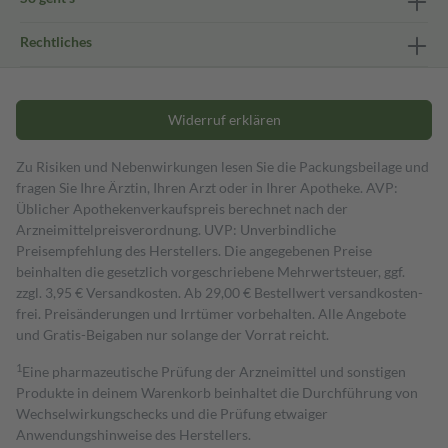
Rechtliches
Widerruf erklären
Zu Risiken und Nebenwirkungen lesen Sie die Packungsbeilage und
fragen Sie Ihre Ärztin, Ihren Arzt oder in Ihrer Apotheke. AVP:
Üblicher Apothekenverkaufspreis berechnet nach der
Arzneimittelpreisverordnung. UVP: Unverbindliche
Preisempfehlung des Herstellers. Die angegebenen Preise
beinhalten die gesetzlich vorgeschriebene Mehrwertsteuer, ggf.
zzgl. 3,95 € Versandkosten. Ab 29,00 € Bestell­wert versand­kosten­
frei. Preisänderungen und Irrtümer vorbehalten. Alle Angebote
und Gratis-Beigaben nur solange der Vorrat reicht.
1
Eine pharmazeutische Prüfung der Arzneimittel und sonstigen
Produkte in deinem Warenkorb beinhaltet die Durchführung von
Wechselwirkungschecks und die Prüfung etwaiger
Anwendungshinweise des Herstellers.