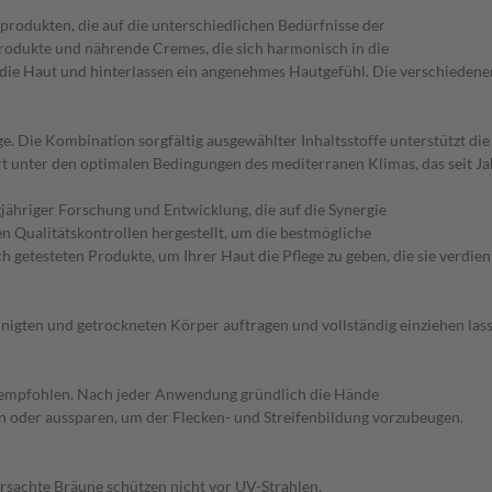
rodukten, die auf die unterschiedlichen Bedürfnisse der
rodukte und nährende Cremes, die sich harmonisch in die
n die Haut und hinterlassen ein angenehmes Hautgefühl. Die verschieden
. Die Kombination sorgfältig ausgewählter Inhaltsstoffe unterstützt di
ert unter den optimalen Bedingungen des mediterranen Klimas, das seit J
ähriger Forschung und Entwicklung, die auf die Synergie
n Qualitätskontrollen hergestellt, um die bestmögliche
h getesteten Produkte, um Ihrer Haut die Pflege zu geben, die sie verdien
nigten und getrockneten Körper auftragen und vollständig einziehen lass
g empfohlen. Nach jeder Anwendung gründlich die Hände
 oder aussparen, um der Flecken- und Streifenbildung vorzubeugen.
rsachte Bräune schützen nicht vor UV-Strahlen.