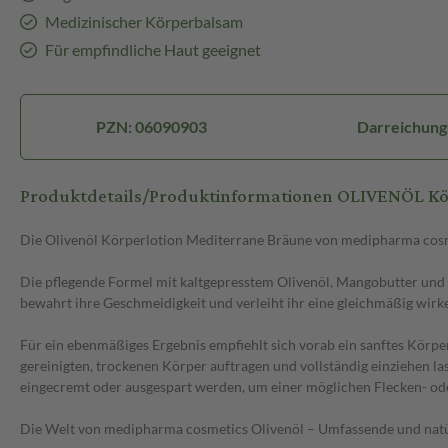
Medizinischer Körperbalsam
Für empfindliche Haut geeignet
PZN: 06090903
Darreichung
Produktdetails/Produktinformationen OLIVENÖL Kö
Die Olivenöl Körperlotion Mediterrane Bräune von medipharma cosme
Die pflegende Formel mit kaltgepresstem Olivenöl, Mangobutter und S
bewahrt ihre Geschmeidigkeit und verleiht ihr eine gleichmäßig wirken
Für ein ebenmäßiges Ergebnis empfiehlt sich vorab ein sanftes Körpe
gereinigten, trockenen Körper auftragen und vollständig einziehen l
eingecremt oder ausgespart werden, um einer möglichen Flecken- od
Die Welt von medipharma cosmetics Olivenöl – Umfassende und natür