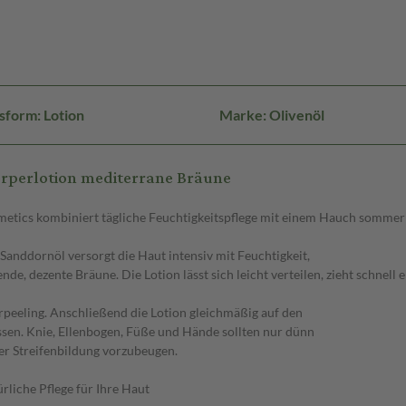
sform: Lotion
Marke: Olivenöl
rperlotion mediterrane Bräune
tics kombiniert tägliche Feuchtigkeitspflege mit einem Hauch sommerl
anddornöl versorgt die Haut intensiv mit Feuchtigkeit,
de, dezente Bräune. Die Lotion lässt sich leicht verteilen, zieht schnell
rpeeling. Anschließend die Lotion gleichmäßig auf den
assen. Knie, Ellenbogen, Füße und Hände sollten nur dünn
er Streifenbildung vorzubeugen.
liche Pflege für Ihre Haut