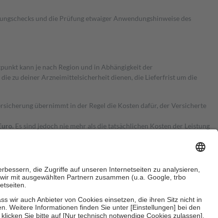
kungschecks und die Prüfung etwaiger Anwendungshinweise des
itpunkt kann je nach Region und in Abhängigkeit der
 zu deiner Arzneimittelsicherheit dienen, die Lieferfrist um die
ersicherung übernimmt in der Regel die Kosten dafür, der Versicherte
Euro.
Es sind jedoch nie mehr als die tatsächlichen Kosten der Leistung
e Zuzahlungen
an bei: