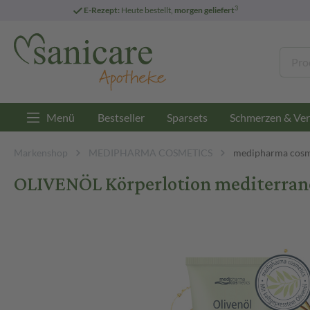
3
E-Rezept:
Heute bestellt,
morgen geliefert
Menü
Bestseller
Sparsets
Schmerzen & Ver
Markenshop
MEDIPHARMA COSMETICS
medipharma cosm
OLIVENÖL Körperlotion mediterrane