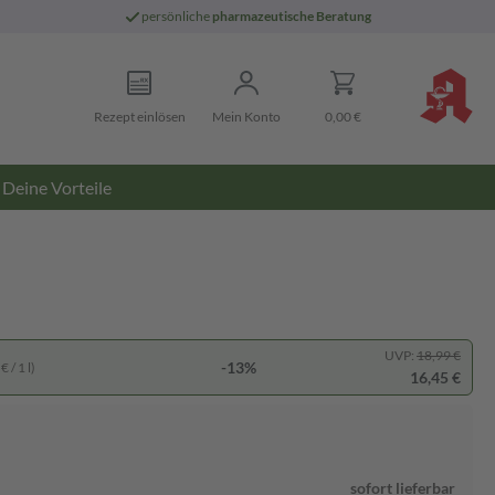
persönliche
pharmazeutische Beratung
Rezept einlösen
Mein Konto
0,00 €
Deine Vorteile
UVP:
18,99 €
-13%
 / 1 l)
16,45 €
sofort lieferbar