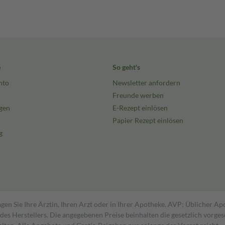
e
So geht's
nto
Newsletter anfordern
Freunde werben
gen
E-Rezept einlösen
Papier Rezept einlösen
g
gen Sie Ihre Ärztin, Ihren Arzt oder in Ihrer Apotheke. AVP: Üblicher A
s Herstellers. Die angegebenen Preise beinhalten die gesetzlich vorgesc