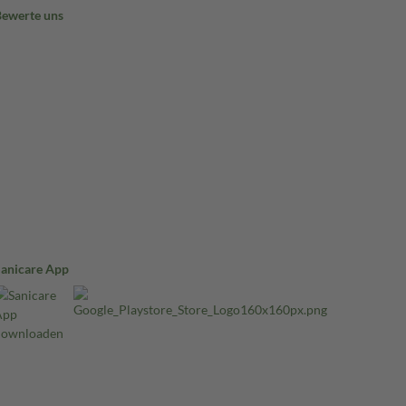
Bewerte uns
Sanicare App