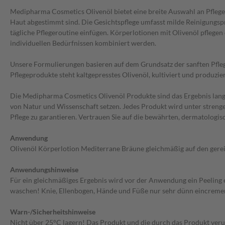
Medipharma Cosmetics Olivenöl bietet eine breite Auswahl an Pflegep
Haut abgestimmt sind. Die Gesichtspflege umfasst milde Reinigungsp
tägliche Pflegeroutine einfügen. Körperlotionen mit Olivenöl pflege
individuellen Bedürfnissen kombiniert werden.
Unsere Formulierungen basieren auf dem Grundsatz der sanften Pflege
Pflegeprodukte steht kaltgepresstes Olivenöl, kultiviert und produzi
Die Medipharma Cosmetics Olivenöl Produkte sind das Ergebnis langj
von Natur und Wissenschaft setzen. Jedes Produkt wird unter strenge
Pflege zu garantieren. Vertrauen Sie auf die bewährten, dermatologisc
Anwendung
Olivenöl Körperlotion Mediterrane Bräune gleichmäßig auf den gerei
Anwendungshinweise
Für ein gleichmäßiges Ergebnis wird vor der Anwendung ein Peelin
waschen! Knie, Ellenbogen, Hände und Füße nur sehr dünn eincremen
Warn-/Sicherheitshinweise
Nicht über 25°C lagern! Das Produkt und die durch das Produkt veru