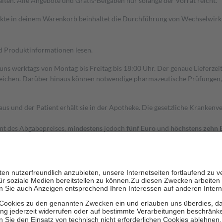
alten. Alle Angebote und Gratis-Beigaben nur solange der Vorrat reicht.
dukte in deinem Warenkorb beinhaltet die Durchführung von Wechselwir
nd Produktinformationen lesen.
 uns werktags von Montag bis Freitag bis 18:00 Uhr. Der genaue Lieferze
ichen. Darüber hinaus können notwendige pharmazeutische Prüfungen, die
aus und der Patient erhält sie in der Apotheke. Die gesetzliche Krankenv
ent des Abgabepreises,
mindestens
jedoch
fünf Euro
und
höchstens zehn 
zehn Prozent der Kosten sowie zehn Euro je Verordnung.
rken und die besondere Stellung der Familie zu unterstützen, fallen
kein
 Ausnahme der Fahrkosten
 getragen werden