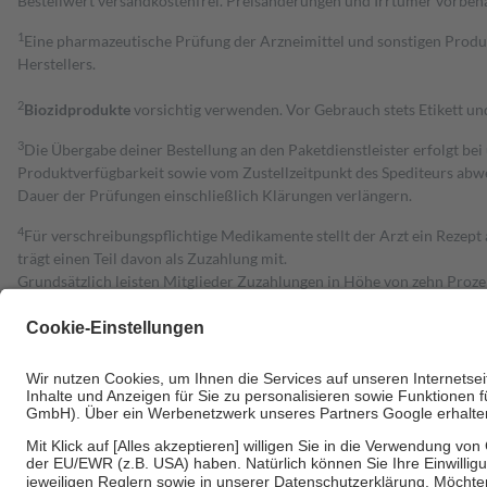
Bestell­wert versand­kosten­frei. Preisänderungen und Irrtümer vorbeh
1
Eine pharmazeutische Prüfung der Arzneimittel und sonstigen Pro
Herstellers.
2
Biozidprodukte
vorsichtig verwenden. Vor Gebrauch stets Etikett u
3
Die Übergabe deiner Bestellung an den Paketdienstleister erfolgt bei
Produktverfügbarkeit sowie vom Zustellzeitpunkt des Spediteurs abwe
Dauer der Prüfungen einschließlich Klärungen verlängern.
4
Für verschreibungspflichtige Medikamente stellt der Arzt ein Rezept 
trägt einen Teil davon als Zuzahlung mit.
Grundsätzlich leisten Mitglieder Zuzahlungen in Höhe von zehn Proz
zu entrichten.
Diese Regeln gelten grundsätzlich auch für Online-Apotheken.
Bei Heilmitteln und häuslicher Krankenpflege beträgt die Zuzahlung 
Um das Engagement der Versicherten für ihre eigene Gesundheit zu stä
• Kindern und Jugendlichen bis zum vollendeten 18. Lebensjahr mit
• Untersuchungen zur Vorsorge und Früherkennung, die von der GKV
• empfohlenen Schutzimpfungen
• Harn- und Blutteststreifen