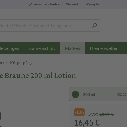
versandkostenfrei
ab 29 € und für E-Rezepte
letzungen
Sonnenschutz
Themenwelten
Marken
etics Körperpflege
 Bräune 200 ml Lotion
200 ml
(82,25 €
-13%
UVP:
18,99 €
16,45 €