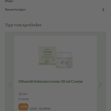
Mehr
Bewertungen
Tipp vom Apotheker
Olivenöl Intensivcreme 50 ml Creme
me
Du
50 ml
20
Creme
Du
-17%
-1
UVP:
17,99 €