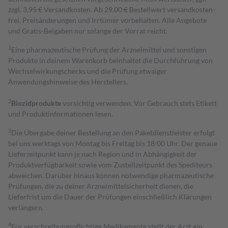
zzgl. 3,95 € Versandkosten. Ab 29,00 € Bestell­wert versand­kosten­
frei. Preisänderungen und Irrtümer vorbehalten. Alle Angebote
und Gratis-Beigaben nur solange der Vorrat reicht.
1
Eine pharmazeutische Prüfung der Arzneimittel und sonstigen
Produkte in deinem Warenkorb beinhaltet die Durchführung von
Wechselwirkungschecks und die Prüfung etwaiger
Anwendungshinweise des Herstellers.
2
Biozidprodukte
vorsichtig verwenden. Vor Gebrauch stets Etikett
und Produktinformationen lesen.
3
Die Übergabe deiner Bestellung an den Paketdienstleister erfolgt
bei uns werktags von Montag bis Freitag bis 18:00 Uhr. Der genaue
Lieferzeitpunkt kann je nach Region und in Abhängigkeit der
Produktverfügbarkeit sowie vom Zustellzeitpunkt des Spediteurs
abweichen. Darüber hinaus können notwendige pharmazeutische
Prüfungen, die zu deiner Arzneimittelsicherheit dienen, die
Lieferfrist um die Dauer der Prüfungen einschließlich Klärungen
verlängern.
4
Für verschreibungspflichtige Medikamente stellt der Arzt ein