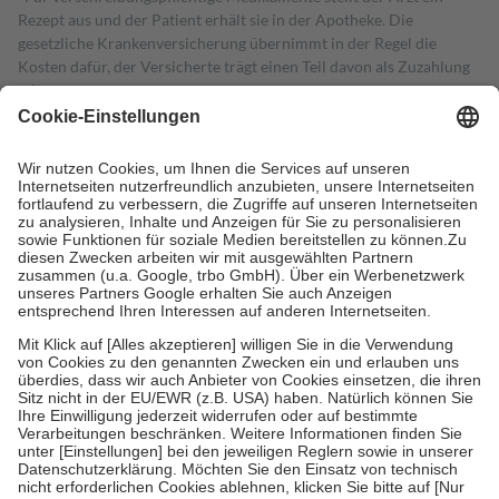
Rezept aus und der Patient erhält sie in der Apotheke. Die
gesetzliche Krankenversicherung übernimmt in der Regel die
Kosten dafür, der Versicherte trägt einen Teil davon als Zuzahlung
mit.
Grundsätzlich leisten Mitglieder Zuzahlungen in Höhe von zehn
Prozent des Abgabepreises,
mindestens
jedoch
fünf Euro
und
höchstens zehn Euro.
Es sind jedoch nie mehr als die tatsächlichen
Kosten der Leistung zu entrichten.
Diese Regeln gelten grundsätzlich auch für Online-Apotheken.
Bei Heilmitteln und häuslicher Krankenpflege beträgt die
Zuzahlung zehn Prozent der Kosten sowie zehn Euro je
Verordnung.
Um das Engagement der Versicherten für ihre eigene Gesundheit zu
stärken und die besondere Stellung der Familie zu unterstützen,
fallen
keine Zuzahlungen
an bei:
• Kindern und Jugendlichen bis zum vollendeten 18. Lebensjahr
mit Ausnahme der Fahrkosten
• Untersuchungen zur Vorsorge und Früherkennung, die von der
GKV getragen werden
• empfohlenen Schutzimpfungen
• Harn- und Blutteststreifen