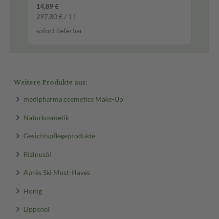
14,89 €
7,8
297,80 € / 1 l
39,
sofort lieferbar
sof
Weitere Produkte aus:
medipharma cosmetics Make-Up
Naturkosmetik
Gesichtspflegeprodukte
Rizinusöl
Après Ski Must-Haves
Honig
Lippenöl