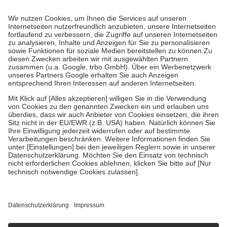
Prozent des Abgabepreises,
mindestens
jedoch
fünf Euro
und
höchstens zehn Euro.
Es sind jedoch nie mehr als die tatsächlichen
Kosten der Leistung zu entrichten.
Diese Regeln gelten grundsätzlich auch für Online-Apotheken.
Bei Heilmitteln und häuslicher Krankenpflege beträgt die
Zuzahlung zehn Prozent der Kosten sowie zehn Euro je
Verordnung.
Um das Engagement der Versicherten für ihre eigene Gesundheit zu
stärken und die besondere Stellung der Familie zu unterstützen,
fallen
keine Zuzahlungen
an bei:
• Kindern und Jugendlichen bis zum vollendeten 18. Lebensjahr
mit Ausnahme der Fahrkosten
• Untersuchungen zur Vorsorge und Früherkennung, die von der
GKV getragen werden
• empfohlenen Schutzimpfungen
• Harn- und Blutteststreifen
Wir nutzen Trusted Shops als unabhängigen Dienstleister für die
Einholung von Bewertungen. Trusted Shops hat Maßnahmen
getroffen, um sicherzustellen, dass es sich um echte Bewertungen
handelt. Mehr Informationen findest du hier:
https://help.etrusted.com/hc/de/articles/4419944605341