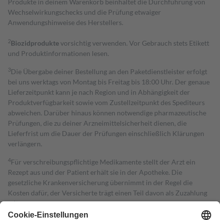
Produkte in deinem Warenkorb beinhaltet die Durchführung von
Wechselwirkungschecks und die Prüfung etwaiger
Anwendungshinweise des Herstellers.
2
Biozidprodukte
vorsichtig verwenden. Vor Gebrauch stets Etikett
und Produktinformationen lesen.
3
Die Übergabe deiner Bestellung an den Paketdienstleister erfolgt
bei uns werktags von Montag bis Freitag bis 18:00 Uhr. Der genaue
Lieferzeitpunkt kann je nach Region und in Abhängigkeit der
Produktverfügbarkeit sowie vom Zustellzeitpunkt des Spediteurs
abweichen. Darüber hinaus können notwendige pharmazeutische
Prüfungen, die zu deiner Arzneimittelsicherheit dienen, die
Lieferfrist um die Dauer der Prüfungen einschließlich Klärungen
verlängern.
4
Für verschreibungspflichtige Medikamente stellt der Arzt ein
Rezept aus und der Patient erhält sie in der Apotheke. Die
gesetzliche Krankenversicherung übernimmt in der Regel die
Kosten dafür, der Versicherte trägt einen Teil davon als Zuzahlung
mit.
Grundsätzlich leisten Mitglieder Zuzahlungen in Höhe von zehn