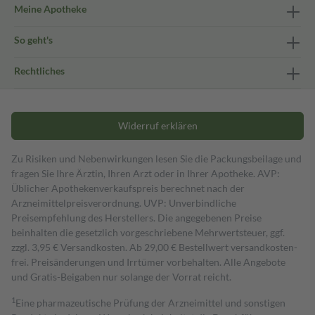
Meine Apotheke
So geht's
Rechtliches
Widerruf erklären
Zu Risiken und Nebenwirkungen lesen Sie die Packungsbeilage und
fragen Sie Ihre Ärztin, Ihren Arzt oder in Ihrer Apotheke. AVP:
Üblicher Apothekenverkaufspreis berechnet nach der
Arzneimittelpreisverordnung. UVP: Unverbindliche
Preisempfehlung des Herstellers. Die angegebenen Preise
beinhalten die gesetzlich vorgeschriebene Mehrwertsteuer, ggf.
zzgl. 3,95 € Versandkosten. Ab 29,00 € Bestell­wert versand­kosten­
frei. Preisänderungen und Irrtümer vorbehalten. Alle Angebote
und Gratis-Beigaben nur solange der Vorrat reicht.
1
Eine pharmazeutische Prüfung der Arzneimittel und sonstigen