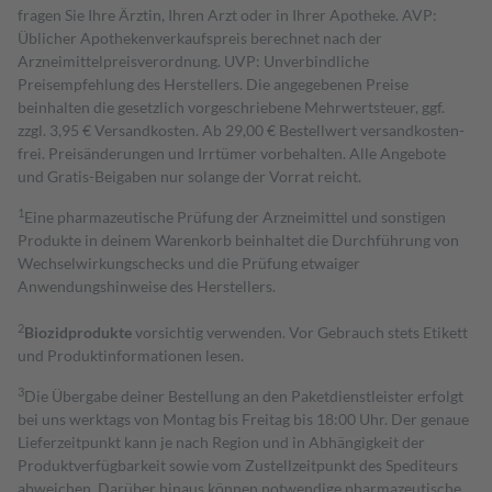
fragen Sie Ihre Ärztin, Ihren Arzt oder in Ihrer Apotheke. AVP:
Üblicher Apothekenverkaufspreis berechnet nach der
Arzneimittelpreisverordnung. UVP: Unverbindliche
Preisempfehlung des Herstellers. Die angegebenen Preise
beinhalten die gesetzlich vorgeschriebene Mehrwertsteuer, ggf.
zzgl. 3,95 € Versandkosten. Ab 29,00 € Bestell­wert versand­kosten­
frei. Preisänderungen und Irrtümer vorbehalten. Alle Angebote
und Gratis-Beigaben nur solange der Vorrat reicht.
1
Eine pharmazeutische Prüfung der Arzneimittel und sonstigen
Produkte in deinem Warenkorb beinhaltet die Durchführung von
Wechselwirkungschecks und die Prüfung etwaiger
Anwendungshinweise des Herstellers.
2
Biozidprodukte
vorsichtig verwenden. Vor Gebrauch stets Etikett
und Produktinformationen lesen.
3
Die Übergabe deiner Bestellung an den Paketdienstleister erfolgt
bei uns werktags von Montag bis Freitag bis 18:00 Uhr. Der genaue
Lieferzeitpunkt kann je nach Region und in Abhängigkeit der
Produktverfügbarkeit sowie vom Zustellzeitpunkt des Spediteurs
abweichen. Darüber hinaus können notwendige pharmazeutische