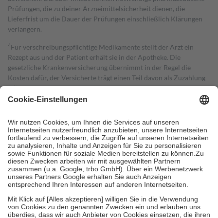
Prüfungen, die zu deiner Arzneimittelsicherheit dienen, die
Lieferfrist um die Dauer der Prüfungen einschließlich Klärungen
verlängern.
4
Für verschreibungspflichtige Medikamente stellt der Arzt ein
Rezept aus und der Patient erhält sie in der Apotheke. Die
gesetzliche Krankenversicherung übernimmt in der Regel die
Kosten dafür, der Versicherte trägt einen Teil davon als Zuzahlung
mit.
Grundsätzlich leisten Mitglieder Zuzahlungen in Höhe von zehn
Prozent des Abgabepreises,
mindestens
jedoch
fünf Euro
und
höchstens zehn Euro.
Es sind jedoch nie mehr als die tatsächlichen
Kosten der Leistung zu entrichten.
Diese Regeln gelten grundsätzlich auch für Online-Apotheken.
Bei Heilmitteln und häuslicher Krankenpflege beträgt die
Zuzahlung zehn Prozent der Kosten sowie zehn Euro je
Verordnung.
Um das Engagement der Versicherten für ihre eigene Gesundheit zu
stärken und die besondere Stellung der Familie zu unterstützen,
fallen
keine Zuzahlungen
an bei:
• Kindern und Jugendlichen bis zum vollendeten 18. Lebensjahr