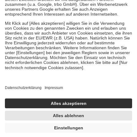
Verordnung.
Um das Engagement der Versicherten für ihre eigene Gesundheit zu
stärken und die besondere Stellung der Familie zu unterstützen,
fallen
keine Zuzahlungen
an bei:
• Kindern und Jugendlichen bis zum vollendeten 18. Lebensjahr
mit Ausnahme der Fahrkosten
• Untersuchungen zur Vorsorge und Früherkennung, die von der
GKV getragen werden
• empfohlenen Schutzimpfungen
• Harn- und Blutteststreifen
Wir nutzen Trusted Shops als unabhängigen Dienstleister für die
Einholung von Bewertungen. Trusted Shops hat Maßnahmen
getroffen, um sicherzustellen, dass es sich um echte Bewertungen
handelt. Mehr Informationen findest du hier:
https://help.etrusted.com/hc/de/articles/4419944605341
Einige Bilder und Inhalte wurden unter Zuhilfenahme künstlicher
Intelligenz erstellt.
UVP:
15,69 €