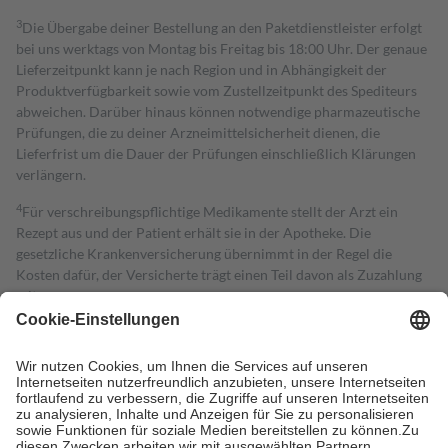
3
Die Übergabe deiner Bestellung an den Paketdienstleister erfolgt
bei uns werktags von Montag bis Freitag bis 18:00 Uhr. Der genaue
Lieferzeitpunkt kann je nach Region und in Abhängigkeit der
Produktverfügbarkeit sowie vom Zustellzeitpunkt des Spediteurs
abweichen. Darüber hinaus können notwendige pharmazeutische
Prüfungen, die zu deiner Arzneimittelsicherheit dienen, die
Lieferfrist um die Dauer der Prüfungen einschließlich Klärungen
verlängern.
4
Für verschreibungspflichtige Medikamente stellt der Arzt ein
Rezept aus und der Patient erhält sie in der Apotheke. Die
gesetzliche Krankenversicherung übernimmt in der Regel die
Kosten dafür, der Versicherte trägt einen Teil davon als Zuzahlung
mit.
Grundsätzlich leisten Mitglieder Zuzahlungen in Höhe von zehn
Prozent des Abgabepreises,
mindestens
jedoch
fünf Euro
und
höchstens zehn Euro.
Es sind jedoch nie mehr als die tatsächlichen
Kosten der Leistung zu entrichten.
Diese Regeln gelten grundsätzlich auch für Online-Apotheken.
Bei Heilmitteln und häuslicher Krankenpflege beträgt die
Zuzahlung zehn Prozent der Kosten sowie zehn Euro je