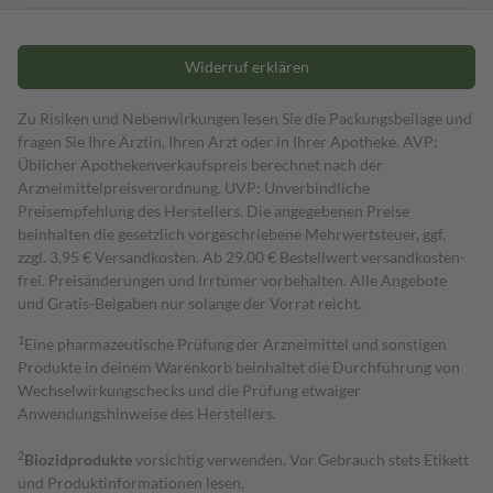
Widerruf erklären
Zu Risiken und Nebenwirkungen lesen Sie die Packungsbeilage und
fragen Sie Ihre Ärztin, Ihren Arzt oder in Ihrer Apotheke. AVP:
Üblicher Apothekenverkaufspreis berechnet nach der
Arzneimittelpreisverordnung. UVP: Unverbindliche
Preisempfehlung des Herstellers. Die angegebenen Preise
beinhalten die gesetzlich vorgeschriebene Mehrwertsteuer, ggf.
zzgl. 3,95 € Versandkosten. Ab 29,00 € Bestell­wert versand­kosten­
frei. Preisänderungen und Irrtümer vorbehalten. Alle Angebote
und Gratis-Beigaben nur solange der Vorrat reicht.
1
Eine pharmazeutische Prüfung der Arzneimittel und sonstigen
Produkte in deinem Warenkorb beinhaltet die Durchführung von
Wechselwirkungschecks und die Prüfung etwaiger
Anwendungshinweise des Herstellers.
2
Biozidprodukte
vorsichtig verwenden. Vor Gebrauch stets Etikett
und Produktinformationen lesen.