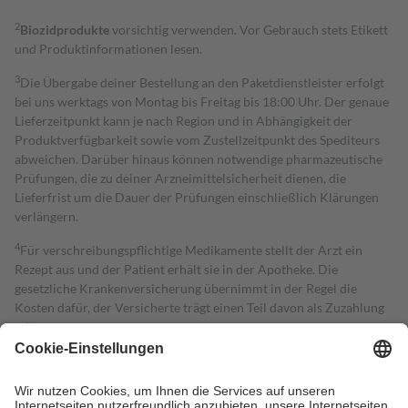
2
Biozidprodukte
vorsichtig verwenden. Vor Gebrauch stets Etikett
und Produktinformationen lesen.
3
Die Übergabe deiner Bestellung an den Paketdienstleister erfolgt
bei uns werktags von Montag bis Freitag bis 18:00 Uhr. Der genaue
Lieferzeitpunkt kann je nach Region und in Abhängigkeit der
Produktverfügbarkeit sowie vom Zustellzeitpunkt des Spediteurs
abweichen. Darüber hinaus können notwendige pharmazeutische
Prüfungen, die zu deiner Arzneimittelsicherheit dienen, die
Lieferfrist um die Dauer der Prüfungen einschließlich Klärungen
verlängern.
4
Für verschreibungspflichtige Medikamente stellt der Arzt ein
Rezept aus und der Patient erhält sie in der Apotheke. Die
gesetzliche Krankenversicherung übernimmt in der Regel die
Kosten dafür, der Versicherte trägt einen Teil davon als Zuzahlung
mit.
Grundsätzlich leisten Mitglieder Zuzahlungen in Höhe von zehn
Prozent des Abgabepreises,
mindestens
jedoch
fünf Euro
und
höchstens zehn Euro.
Es sind jedoch nie mehr als die tatsächlichen
Kosten der Leistung zu entrichten.