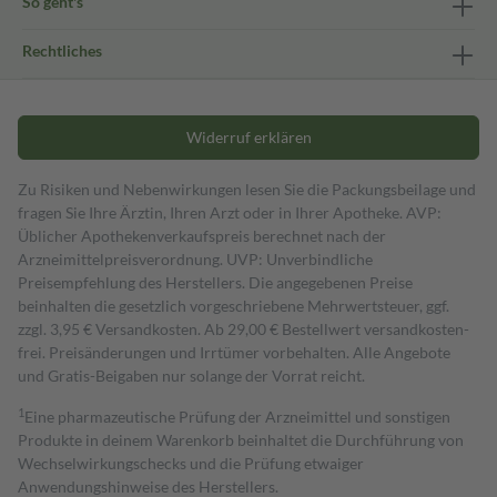
So geht's
Rechtliches
Widerruf erklären
Zu Risiken und Nebenwirkungen lesen Sie die Packungsbeilage und
fragen Sie Ihre Ärztin, Ihren Arzt oder in Ihrer Apotheke. AVP:
Üblicher Apothekenverkaufspreis berechnet nach der
Arzneimittelpreisverordnung. UVP: Unverbindliche
Preisempfehlung des Herstellers. Die angegebenen Preise
beinhalten die gesetzlich vorgeschriebene Mehrwertsteuer, ggf.
zzgl. 3,95 € Versandkosten. Ab 29,00 € Bestell­wert versand­kosten­
frei. Preisänderungen und Irrtümer vorbehalten. Alle Angebote
und Gratis-Beigaben nur solange der Vorrat reicht.
1
Eine pharmazeutische Prüfung der Arzneimittel und sonstigen
Produkte in deinem Warenkorb beinhaltet die Durchführung von
Wechselwirkungschecks und die Prüfung etwaiger
Anwendungshinweise des Herstellers.