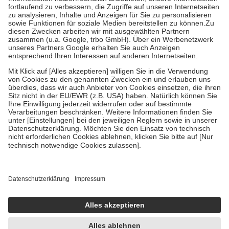
Diese Regeln gelten grundsätzlich auch für Online-Apotheken.
Bei Heilmitteln und häuslicher Krankenpflege beträgt die
Zuzahlung zehn Prozent der Kosten sowie zehn Euro je
Verordnung.
Um das Engagement der Versicherten für ihre eigene Gesundheit zu
stärken und die besondere Stellung der Familie zu unterstützen,
fallen
keine Zuzahlungen
an bei:
• Kindern und Jugendlichen bis zum vollendeten 18. Lebensjahr
mit Ausnahme der Fahrkosten
• Untersuchungen zur Vorsorge und Früherkennung, die von der
GKV getragen werden
• empfohlenen Schutzimpfungen
• Harn- und Blutteststreifen
Wir nutzen Trusted Shops als unabhängigen Dienstleister für die
Einholung von Bewertungen. Trusted Shops hat Maßnahmen
getroffen, um sicherzustellen, dass es sich um echte Bewertungen
handelt. Mehr Informationen findest du hier:
https://help.etrusted.com/hc/de/articles/4419944605341
Einige Bilder und Inhalte wurden unter Zuhilfenahme künstlicher
Intelligenz erstellt.