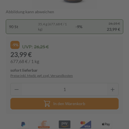
Abbildung kann abweichen
26,25 €
35,4 g (677,68 € / 1
90 St
-9%
23,99 €
kg)
-9%
UVP:
26,25 €
23,99 €
677,68 € / 1 kg
sofort lieferbar
Preise inkl. MwSt. ggf. zzgl. Versandkosten
In den Warenkorb