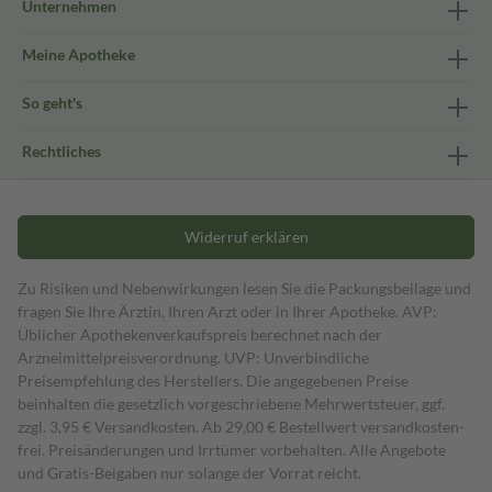
Unternehmen
Meine Apotheke
So geht's
Rechtliches
Widerruf erklären
Zu Risiken und Nebenwirkungen lesen Sie die Packungsbeilage und
fragen Sie Ihre Ärztin, Ihren Arzt oder in Ihrer Apotheke. AVP:
Üblicher Apothekenverkaufspreis berechnet nach der
Arzneimittelpreisverordnung. UVP: Unverbindliche
Preisempfehlung des Herstellers. Die angegebenen Preise
beinhalten die gesetzlich vorgeschriebene Mehrwertsteuer, ggf.
zzgl. 3,95 € Versandkosten. Ab 29,00 € Bestell­wert versand­kosten­
frei. Preisänderungen und Irrtümer vorbehalten. Alle Angebote
und Gratis-Beigaben nur solange der Vorrat reicht.