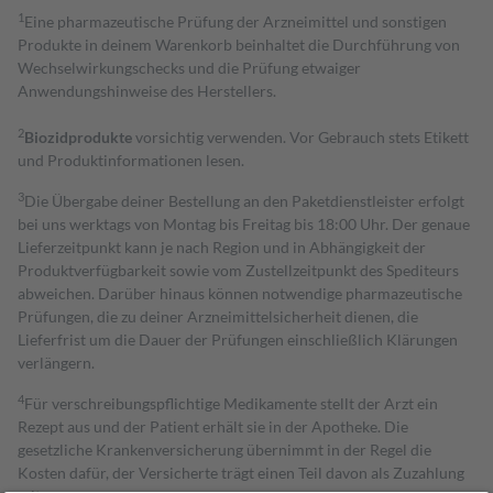
1
Eine pharmazeutische Prüfung der Arzneimittel und sonstigen
Produkte in deinem Warenkorb beinhaltet die Durchführung von
Wechselwirkungschecks und die Prüfung etwaiger
Anwendungshinweise des Herstellers.
2
Biozidprodukte
vorsichtig verwenden. Vor Gebrauch stets Etikett
und Produktinformationen lesen.
3
Die Übergabe deiner Bestellung an den Paketdienstleister erfolgt
bei uns werktags von Montag bis Freitag bis 18:00 Uhr. Der genaue
Lieferzeitpunkt kann je nach Region und in Abhängigkeit der
Produktverfügbarkeit sowie vom Zustellzeitpunkt des Spediteurs
abweichen. Darüber hinaus können notwendige pharmazeutische
Prüfungen, die zu deiner Arzneimittelsicherheit dienen, die
Lieferfrist um die Dauer der Prüfungen einschließlich Klärungen
verlängern.
4
Für verschreibungspflichtige Medikamente stellt der Arzt ein
Rezept aus und der Patient erhält sie in der Apotheke. Die
gesetzliche Krankenversicherung übernimmt in der Regel die
Kosten dafür, der Versicherte trägt einen Teil davon als Zuzahlung