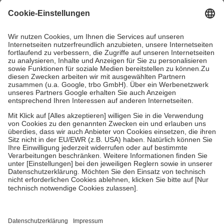
mit.
Grundsätzlich leisten Mitglieder Zuzahlungen in Höhe von zehn
Prozent des Abgabepreises,
mindestens
jedoch
fünf Euro
und
höchstens zehn Euro.
Es sind jedoch nie mehr als die tatsächlichen
Kosten der Leistung zu entrichten.
Diese Regeln gelten grundsätzlich auch für Online-Apotheken.
Bei Heilmitteln und häuslicher Krankenpflege beträgt die
Zuzahlung zehn Prozent der Kosten sowie zehn Euro je
Verordnung.
Um das Engagement der Versicherten für ihre eigene Gesundheit zu
stärken und die besondere Stellung der Familie zu unterstützen,
fallen
keine Zuzahlungen
an bei:
• Kindern und Jugendlichen bis zum vollendeten 18. Lebensjahr
mit Ausnahme der Fahrkosten
• Untersuchungen zur Vorsorge und Früherkennung, die von der
GKV getragen werden
• empfohlenen Schutzimpfungen
• Harn- und Blutteststreifen
Wir nutzen Trusted Shops als unabhängigen Dienstleister für die
Einholung von Bewertungen. Trusted Shops hat Maßnahmen
getroffen, um sicherzustellen, dass es sich um echte Bewertungen