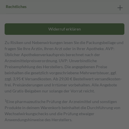
Rechtliches
Widerruf erklären
Zu Risiken und Nebenwirkungen lesen Sie die Packungsbeilage und
fragen Sie Ihre Ärztin, Ihren Arzt oder in Ihrer Apotheke. AVP:
Üblicher Apothekenverkaufspreis berechnet nach der
Arzneimittelpreisverordnung. UVP: Unverbindliche
Preisempfehlung des Herstellers. Die angegebenen Preise
beinhalten die gesetzlich vorgeschriebene Mehrwertsteuer, ggf.
zzgl. 3,95 € Versandkosten. Ab 29,00 € Bestell­wert versand­kosten­
frei. Preisänderungen und Irrtümer vorbehalten. Alle Angebote
und Gratis-Beigaben nur solange der Vorrat reicht.
1
Eine pharmazeutische Prüfung der Arzneimittel und sonstigen
Produkte in deinem Warenkorb beinhaltet die Durchführung von
Wechselwirkungschecks und die Prüfung etwaiger
Anwendungshinweise des Herstellers.