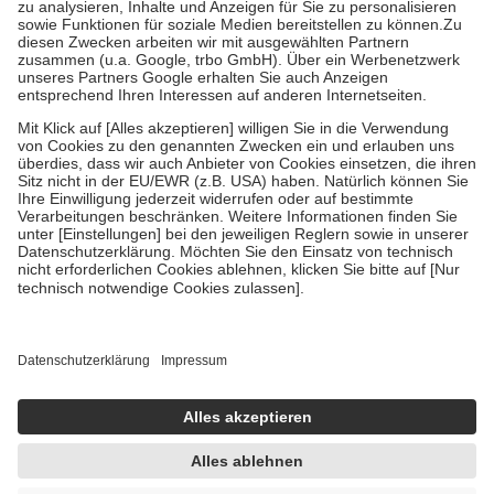
Bei Heilmitteln und häuslicher Krankenpflege beträgt die
Zuzahlung zehn Prozent der Kosten sowie zehn Euro je
Verordnung.
Um das Engagement der Versicherten für ihre eigene Gesundheit zu
stärken und die besondere Stellung der Familie zu unterstützen,
fallen
keine Zuzahlungen
an bei:
• Kindern und Jugendlichen bis zum vollendeten 18. Lebensjahr
mit Ausnahme der Fahrkosten
• Untersuchungen zur Vorsorge und Früherkennung, die von der
GKV getragen werden
• empfohlenen Schutzimpfungen
• Harn- und Blutteststreifen
Wir nutzen Trusted Shops als unabhängigen Dienstleister für die
Einholung von Bewertungen. Trusted Shops hat Maßnahmen
getroffen, um sicherzustellen, dass es sich um echte Bewertungen
handelt. Mehr Informationen findest du hier:
https://help.etrusted.com/hc/de/articles/4419944605341
Einige Bilder und Inhalte wurden unter Zuhilfenahme künstlicher
Intelligenz erstellt.