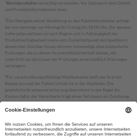
2
Biozidprodukte
vorsichtig verwenden. Vor Gebrauch stets Etikett
und Produktinformationen lesen.
3
Die Übergabe deiner Bestellung an den Paketdienstleister erfolgt
bei uns werktags von Montag bis Freitag bis 18:00 Uhr. Der genaue
Lieferzeitpunkt kann je nach Region und in Abhängigkeit der
Produktverfügbarkeit sowie vom Zustellzeitpunkt des Spediteurs
abweichen. Darüber hinaus können notwendige pharmazeutische
Prüfungen, die zu deiner Arzneimittelsicherheit dienen, die
Lieferfrist um die Dauer der Prüfungen einschließlich Klärungen
verlängern.
4
Für verschreibungspflichtige Medikamente stellt der Arzt ein
Rezept aus und der Patient erhält sie in der Apotheke. Die
gesetzliche Krankenversicherung übernimmt in der Regel die
Kosten dafür, der Versicherte trägt einen Teil davon als Zuzahlung
mit.
Grundsätzlich leisten Mitglieder Zuzahlungen in Höhe von zehn
Prozent des Abgabepreises,
mindestens
jedoch
fünf Euro
und
höchstens zehn Euro.
Es sind jedoch nie mehr als die tatsächlichen
Kosten der Leistung zu entrichten.
Diese Regeln gelten grundsätzlich auch für Online-Apotheken.