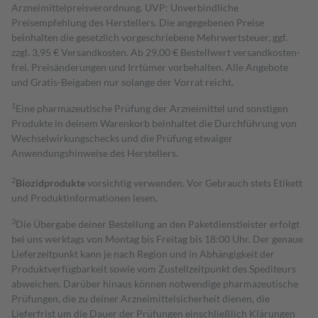
Arzneimittelpreisverordnung. UVP: Unverbindliche
Preisempfehlung des Herstellers. Die angegebenen Preise
beinhalten die gesetzlich vorgeschriebene Mehrwertsteuer, ggf.
zzgl. 3,95 € Versandkosten. Ab 29,00 € Bestell­wert versand­kosten­
frei. Preisänderungen und Irrtümer vorbehalten. Alle Angebote
und Gratis-Beigaben nur solange der Vorrat reicht.
1
Eine pharmazeutische Prüfung der Arzneimittel und sonstigen
Produkte in deinem Warenkorb beinhaltet die Durchführung von
Wechselwirkungschecks und die Prüfung etwaiger
Anwendungshinweise des Herstellers.
2
Biozidprodukte
vorsichtig verwenden. Vor Gebrauch stets Etikett
und Produktinformationen lesen.
3
Die Übergabe deiner Bestellung an den Paketdienstleister erfolgt
bei uns werktags von Montag bis Freitag bis 18:00 Uhr. Der genaue
Lieferzeitpunkt kann je nach Region und in Abhängigkeit der
Produktverfügbarkeit sowie vom Zustellzeitpunkt des Spediteurs
abweichen. Darüber hinaus können notwendige pharmazeutische
Prüfungen, die zu deiner Arzneimittelsicherheit dienen, die
Lieferfrist um die Dauer der Prüfungen einschließlich Klärungen