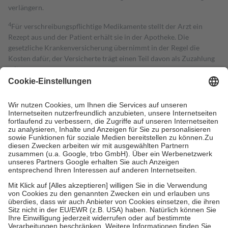
verlängern.
4
Für verschreibungspflichtige Medikamente stellt der Arzt ein
Rezept aus und der Patient erhält sie in der Apotheke. Die
gesetzliche Krankenversicherung übernimmt in der Regel die
Kosten dafür, der Versicherte trägt einen Teil davon als Zuzahlung
mit.
Grundsätzlich leisten Mitglieder Zuzahlungen in Höhe von zehn
Prozent des Abgabepreises,
mindestens
jedoch
fünf Euro
und
höchstens zehn Euro.
Es sind jedoch nie mehr als die tatsächlichen
Kosten der Leistung zu entrichten.
Diese Regeln gelten grundsätzlich auch für Online-Apotheken.
Bei Heilmitteln und häuslicher Krankenpflege beträgt die
Zuzahlung zehn Prozent der Kosten sowie zehn Euro je
Verordnung.
Um das Engagement der Versicherten für ihre eigene Gesundheit zu
stärken und die besondere Stellung der Familie zu unterstützen,
fallen
keine Zuzahlungen
an bei:
• Kindern und Jugendlichen bis zum vollendeten 18. Lebensjahr
mit Ausnahme der Fahrkosten
• Untersuchungen zur Vorsorge und Früherkennung, die von der