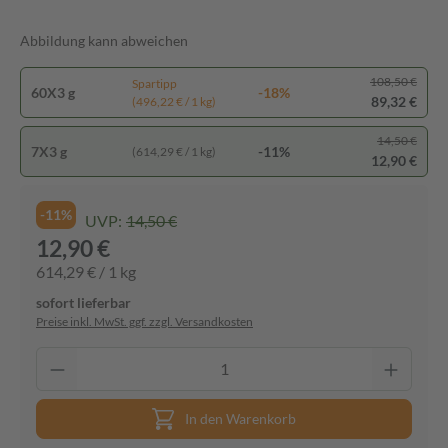
Abbildung kann abweichen
108,50 €
Spartipp
60X3 g
-18%
89,32 €
(496,22 € / 1 kg)
14,50 €
7X3 g
-11%
(614,29 € / 1 kg)
12,90 €
-11%
UVP:
14,50 €
12,90 €
614,29 € / 1 kg
sofort lieferbar
Preise inkl. MwSt. ggf. zzgl. Versandkosten
In den Warenkorb