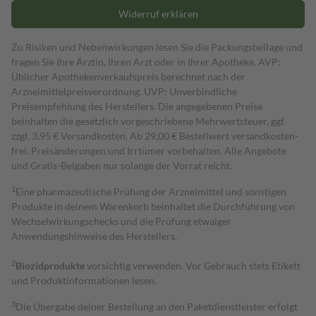
Widerruf erklären
Zu Risiken und Nebenwirkungen lesen Sie die Packungsbeilage und
fragen Sie Ihre Ärztin, Ihren Arzt oder in Ihrer Apotheke. AVP:
Üblicher Apothekenverkaufspreis berechnet nach der
Arzneimittelpreisverordnung. UVP: Unverbindliche
Preisempfehlung des Herstellers. Die angegebenen Preise
beinhalten die gesetzlich vorgeschriebene Mehrwertsteuer, ggf.
zzgl. 3,95 € Versandkosten. Ab 29,00 € Bestell­wert versand­kosten­
frei. Preisänderungen und Irrtümer vorbehalten. Alle Angebote
und Gratis-Beigaben nur solange der Vorrat reicht.
1
Eine pharmazeutische Prüfung der Arzneimittel und sonstigen
Produkte in deinem Warenkorb beinhaltet die Durchführung von
Wechselwirkungschecks und die Prüfung etwaiger
Anwendungshinweise des Herstellers.
2
Biozidprodukte
vorsichtig verwenden. Vor Gebrauch stets Etikett
und Produktinformationen lesen.
3
Die Übergabe deiner Bestellung an den Paketdienstleister erfolgt