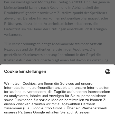
bei uns werktags von Montag bis Freitag bis 18:00 Uhr. Der genaue
Lieferzeitpunkt kann je nach Region und in Abhängigkeit der
Produktverfügbarkeit sowie vom Zustellzeitpunkt des Spediteurs
abweichen. Darüber hinaus können notwendige pharmazeutische
Prüfungen, die zu deiner Arzneimittelsicherheit dienen, die
Lieferfrist um die Dauer der Prüfungen einschließlich Klärungen
verlängern.
4
Für verschreibungspflichtige Medikamente stellt der Arzt ein
Rezept aus und der Patient erhält sie in der Apotheke. Die
gesetzliche Krankenversicherung übernimmt in der Regel die
Kosten dafür, der Versicherte trägt einen Teil davon als Zuzahlung
mit.
Grundsätzlich leisten Mitglieder Zuzahlungen in Höhe von zehn
Prozent des Abgabepreises,
mindestens
jedoch
fünf Euro
und
höchstens zehn Euro.
Es sind jedoch nie mehr als die tatsächlichen
Kosten der Leistung zu entrichten.
Diese Regeln gelten grundsätzlich auch für Online-Apotheken.
Bei Heilmitteln und häuslicher Krankenpflege beträgt die
Zuzahlung zehn Prozent der Kosten sowie zehn Euro je
Verordnung.
Um das Engagement der Versicherten für ihre eigene Gesundheit zu