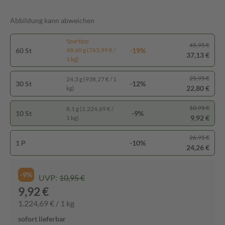
Abbildung kann abweichen
Spartipp
45,95 €
60 St
-19%
48,60 g (763,99 € /
37,13 €
1 kg)
25,95 €
24,3 g (938,27 € / 1
30 St
-12%
22,80 €
kg)
10,95 €
8,1 g (1.224,69 € /
10 St
-9%
9,92 €
1 kg)
26,95 €
1 P
-10%
24,26 €
-9%
UVP:
10,95 €
9,92 €
1.224,69 € / 1 kg
sofort lieferbar