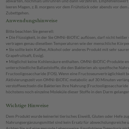
abwarten, nochmals umrühren und dann verzehren. Empfehlenswert i
leeren Magen, z. B. morgens vor dem Frühstück oder abends vor de
Zubettgehen.
Anwendungshinweise
Bitte beachten Sie generell:
• Die Flüssigkeit, in der Sie OMNi-BiOTiC auflösen, darf nicht heißer 
vertragen genau dieselben Temperaturen wie der menschliche Körper
• Sie sollte kein Kaffee, Alkohol oder anderes Produkt mit sehr saure
Grapefruitsaft, Essig).
• Möglichst keine Kohlensäure enthalten. OMNi-BiOTiC-Produkte en
unterschiedliche Ballaststoffe, die den Bakterien als spezifische Nahru
Fructooligosaccharide (FOS). Wenn eine Fructoseunverträglichkeit bek
Aktivierungszeit von OMNi-BiOTiC metabolic auf 30 Minuten verlänge
verstoffwechseln die Bakterien ihre Nahrung (Fructooligosaccharide et
höchstens noch einzelne Moleküle dieser Stoffe in den Darm gelangen
Wichtige Hinweise
Dem Produkt wurde keinerlei tierisches Eiweiß, Gluten oder Hefe zug
Nahrungsergänzungsmittel sind kein Ersatz für abwechslungsreiche
Achten Sie auf eine gesunde Lebensweise. Empfohlene Tagesdosis nic