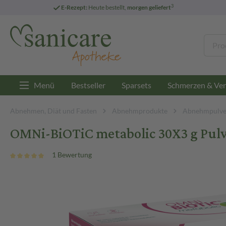
3
E-Rezept:
Heute bestellt,
morgen geliefert
Menü
Bestseller
Sparsets
Schmerzen & Ver
Abnehmen, Diät und Fasten
Abnehmprodukte
Abnehmpulve
OMNi-BiOTiC metabolic 30X3 g Pul
1 Bewertung