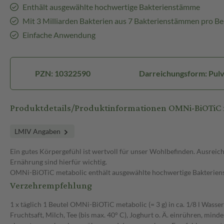
Enthält ausgewählte hochwertige Bakterienstämme
Mit 3 Milliarden Bakterien aus 7 Bakterienstämmen pro Be
Einfache Anwendung
PZN: 10322590
Darreichungsform: Pul
Produktdetails/Produktinformationen OMNi-BiOTiC 
LMIV Angaben
Ein gutes Körpergefühl ist wertvoll für unser Wohlbefinden. Ausrei
Ernährung sind hierfür wichtig.
OMNi-BiOTiC metabolic enthält ausgewählte hochwertige Bakterie
Verzehrempfehlung
1 x täglich 1 Beutel OMNi-BiOTiC metabolic (= 3 g) in ca. 1/8 l Wasse
Fruchtsaft, Milch, Tee (bis max. 40° C), Joghurt o. Ä. einrühren, mind