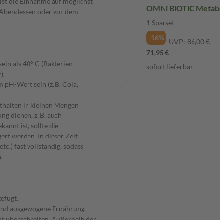
st die Einnahme auf möglichst
OMNi BiOTiC Metabol
m Abendessen oder vor dem
Sparset
1 Sparset
-16%
UVP:
86,00 €
71,95 €
sein als 40° C (Bakterien
sofort lieferbar
).
m pH-Wert sein (z. B. Cola,
thalten in kleinen Mengen
ng dienen, z. B. auch
annt ist, sollte die
rt werden. In dieser Zeit
c.) fast vollständig, sodass
.
efügt.
 und ausgewogene Ernährung.
ht überschreiten. Außerhalb der