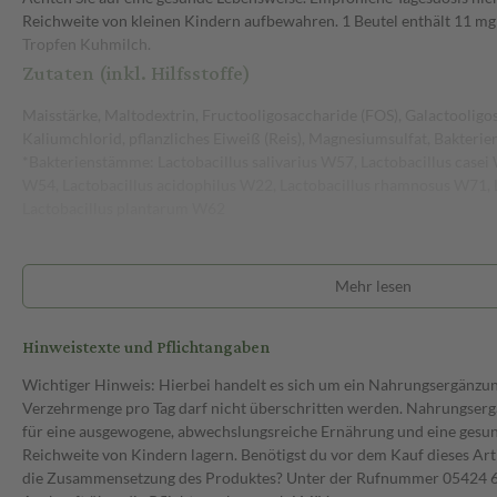
Reichweite von kleinen Kindern aufbewahren. 1 Beutel enthält 11 mg L
Tropfen Kuhmilch.
Zutaten (inkl. Hilfsstoffe)
Maisstärke, Maltodextrin, Fructooligosaccharide (FOS), Galactooligo
Kaliumchlorid, pflanzliches Eiweiß (Reis), Magnesiumsulfat, Bakteri
*Bakterienstämme: Lactobacillus salivarius W57, Lactobacillus case
W54, Lactobacillus acidophilus W22, Lactobacillus rhamnosus W71, 
Lactobacillus plantarum W62
Mehr lesen
Hinweistexte und Pflichtangaben
Wichtiger Hinweis: Hierbei handelt es sich um ein Nahrungsergänzu
Verzehrmenge pro Tag darf nicht überschritten werden. Nahrungsergä
für eine ausgewogene, abwechslungsreiche Ernährung und eine gesu
Reichweite von Kindern lagern. Benötigst du vor dem Kauf dieses Art
die Zusammensetzung des Produktes? Unter der Rufnummer 05424 6 