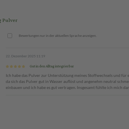
 Pulver
Bewertungen nur in der aktuellen Sprache anzeigen.
22. Dezember 2025 11:19
Gut in den Alltag integrierbar
Ich habe das Pulver zur Unterstützung meines Stoffwechsels und für 
da sich das Pulver gut in Wasser auflöst und angenehm neutral schme
einbauen und ich habe es gut vertragen. Insgesamt fühlte ich mich d