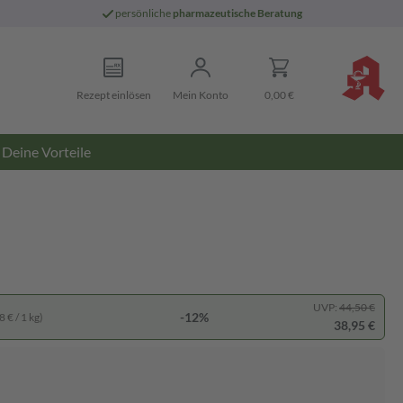
persönliche
pharmazeutische Beratung
Rezept einlösen
Mein Konto
0,00 €
Deine Vorteile
UVP:
44,50 €
-12%
 € / 1 kg)
38,95 €