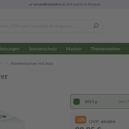
versandkostenfrei
ab 29 € und für E-Rezepte
letzungen
Sonnenschutz
Marken
Themenwelten
r
Abnehmpulver mit Soja
ver
30X3 g
(432,78
-12%
UVP:
44,50 €