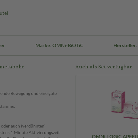
utel
ver
Marke: OMNi-BiOTiC
Herstelle
metabolic
Auch als Set verfügbar
chende Bewegung und eine gute
nstämme.
r oder auch (verdünnten)
estens 1 Minute Aktivierungszeit
OMNi-LOGiC APFEL