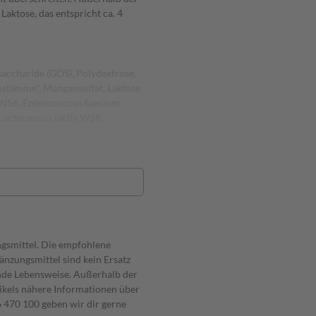
aktose, das entspricht ca. 4
saccharide (GOS), Polydextrose,
enstämme*, Mangansulfat, Laktose
i W56, Enterococcus faecium
Lactococcus lactis W58,
ngsmittel. Die empfohlene
nzungsmittel sind kein Ersatz
nde Lebensweise. Außerhalb der
ikels nähere Informationen über
470 100 geben wir dir gerne