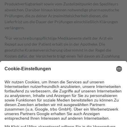
Produktverfügbarkeit sowie vom Zustellzeitpunkt des Spediteurs
abweichen. Darüber hinaus können notwendige pharmazeutische
Prüfungen, die zu deiner Arzneimittelsicherheit dienen, die
Lieferfrist um die Dauer der Prüfungen einschließlich Klärungen
verlängern.
4
Für verschreibungspflichtige Medikamente stellt der Arzt ein
Rezept aus und der Patient erhält sie in der Apotheke. Die
gesetzliche Krankenversicherung übernimmt in der Regel die
Kosten dafür, der Versicherte trägt einen Teil davon als Zuzahlung
mit.
Grundsätzlich leisten Mitglieder Zuzahlungen in Höhe von zehn
Prozent des Abgabepreises,
mindestens
jedoch
fünf Euro
und
höchstens zehn Euro.
Es sind jedoch nie mehr als die tatsächlichen
Kosten der Leistung zu entrichten.
Diese Regeln gelten grundsätzlich auch für Online-Apotheken.
Bei Heilmitteln und häuslicher Krankenpflege beträgt die
Zuzahlung zehn Prozent der Kosten sowie zehn Euro je
Verordnung.
Um das Engagement der Versicherten für ihre eigene Gesundheit zu
stärken und die besondere Stellung der Familie zu unterstützen,