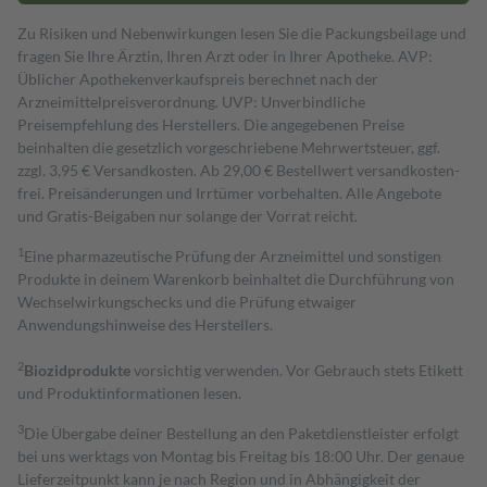
Zu Risiken und Nebenwirkungen lesen Sie die Packungsbeilage und
fragen Sie Ihre Ärztin, Ihren Arzt oder in Ihrer Apotheke. AVP:
Üblicher Apothekenverkaufspreis berechnet nach der
Arzneimittelpreisverordnung. UVP: Unverbindliche
Preisempfehlung des Herstellers. Die angegebenen Preise
beinhalten die gesetzlich vorgeschriebene Mehrwertsteuer, ggf.
zzgl. 3,95 € Versandkosten. Ab 29,00 € Bestell­wert versand­kosten­
frei. Preisänderungen und Irrtümer vorbehalten. Alle Angebote
und Gratis-Beigaben nur solange der Vorrat reicht.
1
Eine pharmazeutische Prüfung der Arzneimittel und sonstigen
Produkte in deinem Warenkorb beinhaltet die Durchführung von
Wechselwirkungschecks und die Prüfung etwaiger
Anwendungshinweise des Herstellers.
2
Biozidprodukte
vorsichtig verwenden. Vor Gebrauch stets Etikett
und Produktinformationen lesen.
3
Die Übergabe deiner Bestellung an den Paketdienstleister erfolgt
bei uns werktags von Montag bis Freitag bis 18:00 Uhr. Der genaue
Lieferzeitpunkt kann je nach Region und in Abhängigkeit der