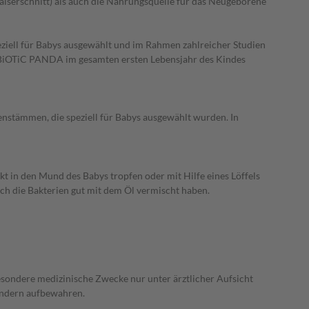
Kaiserschnitt) als auch die Nahrungsquelle für das Neugeborene
iell für Babys ausgewählt und im Rahmen zahlreicher Studien
-BiOTiC PANDA im gesamten ersten Lebensjahr des Kindes
stämmen, die speziell für Babys ausgewählt wurden. In
 in den Mund des Babys tropfen oder mit Hilfe eines Löffels
ich die Bakterien gut mit dem Öl vermischt haben.
besondere medizinische Zwecke nur unter ärztlicher Aufsicht
indern aufbewahren.