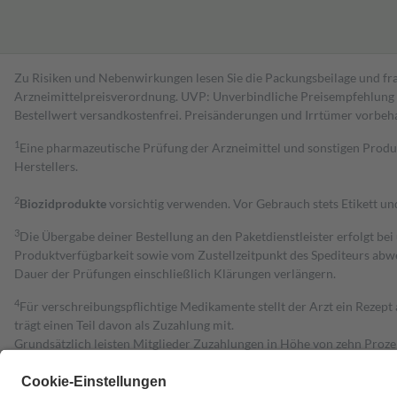
Zu Risiken und Nebenwirkungen lesen Sie die Packungsbeilage und fra
Arzneimittelpreisverordnung. UVP: Unverbindliche Preisempfehlung de
Bestell­wert versand­kosten­frei. Preisänderungen und Irrtümer vorbeh
1
Eine pharmazeutische Prüfung der Arzneimittel und sonstigen Pro
Herstellers.
2
Biozidprodukte
vorsichtig verwenden. Vor Gebrauch stets Etikett u
3
Die Übergabe deiner Bestellung an den Paketdienstleister erfolgt bei
Produktverfügbarkeit sowie vom Zustellzeitpunkt des Spediteurs abwe
Dauer der Prüfungen einschließlich Klärungen verlängern.
4
Für verschreibungspflichtige Medikamente stellt der Arzt ein Rezept 
trägt einen Teil davon als Zuzahlung mit.
Grundsätzlich leisten Mitglieder Zuzahlungen in Höhe von zehn Proz
zu entrichten.
Diese Regeln gelten grundsätzlich auch für Online-Apotheken.