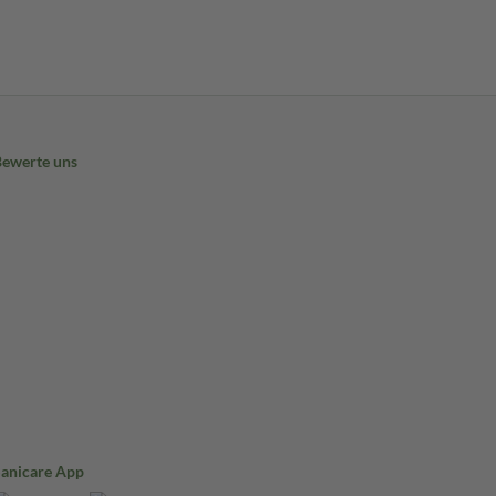
Bewerte uns
Sanicare App