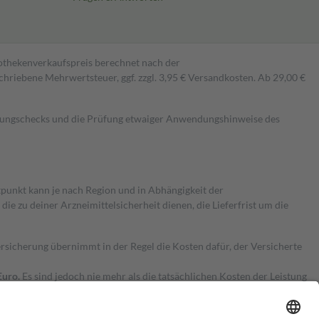
pothekenverkaufspreis berechnet nach der
hriebene Mehrwertsteuer, ggf. zzgl. 3,95 € Versandkosten. Ab 29,00 €
kungschecks und die Prüfung etwaiger Anwendungshinweise des
itpunkt kann je nach Region und in Abhängigkeit der
 zu deiner Arzneimittelsicherheit dienen, die Lieferfrist um die
ersicherung übernimmt in der Regel die Kosten dafür, der Versicherte
Euro.
Es sind jedoch nie mehr als die tatsächlichen Kosten der Leistung