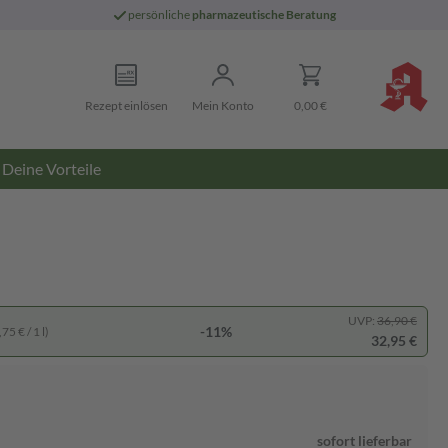
persönliche
pharmazeutische Beratung
Rezept einlösen
Mein Konto
0,00 €
Deine Vorteile
UVP:
36,90 €
-11%
75 € / 1 l)
32,95 €
sofort lieferbar