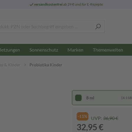
versandkostenfrei
ab 29 € und für E-Rezepte
letzungen
Sonnenschutz
Marken
Themenwelten
by & Kinder
Probiotika Kinder
8 ml
(4.118,
-11%
UVP:
36,90 €
32,95 €