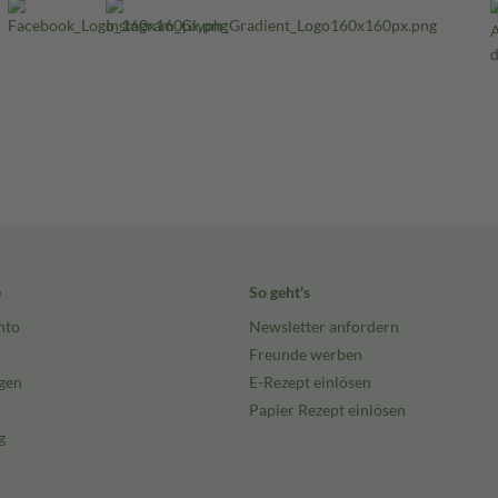
e
So geht's
nto
Newsletter anfordern
Freunde werben
gen
E-Rezept einlösen
Papier Rezept einlösen
g