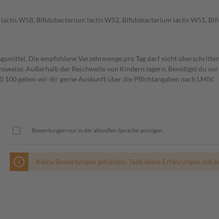
ctis W58, Bifidobacterium lactis W52, Bifidobacterium lactis W51, Bi
gsmittel. Die empfohlene Verzehrmenge pro Tag darf nicht überschritten
weise. Außerhalb der Reichweite von Kindern lagern. Benötigst du vor 
00 geben wir dir gerne Auskunft über die Pflichtangaben nach LMIV.
Bewertungen nur in der aktuellen Sprache anzeigen.
Keine Bewertungen gefunden. Teile deine Erfahrungen mit a