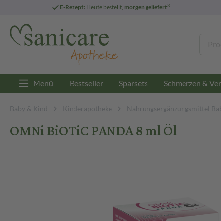
3
E-Rezept:
Heute bestellt,
morgen geliefert
Menü
Bestseller
Sparsets
Schmerzen & Ver
Baby & Kind
Kinderapotheke
Nahrungsergänzungsmittel Ba
OMNi BiOTiC PANDA 8 ml Öl