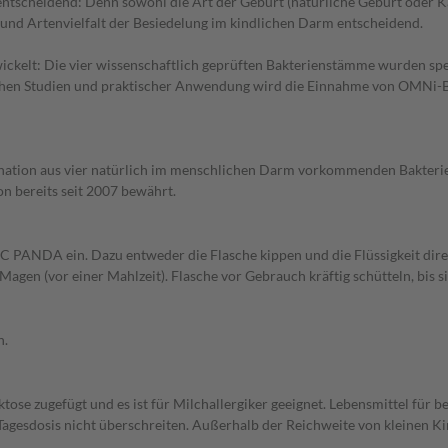
a entscheidend: Denn sowohl die Art der Geburt (natürliche Geburt oder 
und Artenvielfalt der Besiedelung im kindlichen Darm entscheidend.
kelt: Die vier wissenschaftlich geprüften Bakterienstämme wurden spez
lichen Studien und praktischer Anwendung wird die Einnahme von OMNi
tion aus vier natürlich im menschlichen Darm vorkommenden Bakterien
on bereits seit 2007 bewährt.
 PANDA ein. Dazu entweder die Flasche kippen und die Flüssigkeit direkt
agen (vor einer Mahlzeit). Flasche vor Gebrauch kräftig schütteln, bis s
h.
tose zugefügt und es ist für Milchallergiker geeignet. Lebensmittel für 
Tagesdosis nicht überschreiten. Außerhalb der Reichweite von kleinen K