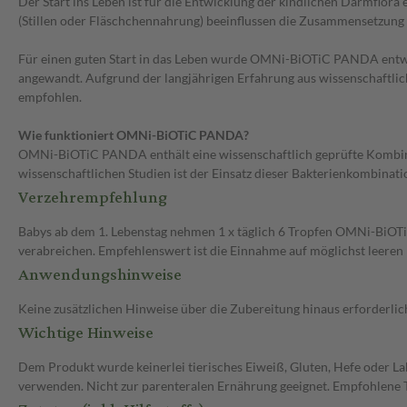
Der Start ins Leben ist für die Entwicklung der kindlichen Darmflor
(Stillen oder Fläschchennahrung) beeinflussen die Zusammensetzung 
Für einen guten Start in das Leben wurde OMNi-BiOTiC PANDA entwic
angewandt. Aufgrund der langjährigen Erfahrung aus wissenschaft
empfohlen.
Wie funktioniert OMNi-BiOTiC PANDA?
OMNi-BiOTiC PANDA enthält eine wissenschaftlich geprüfte Kombina
wissenschaftlichen Studien ist der Einsatz dieser Bakterienkombinati
Verzehrempfehlung
Babys ab dem 1. Lebenstag nehmen 1 x täglich 6 Tropfen OMNi-BiOTiC
verabreichen. Empfehlenswert ist die Einnahme auf möglichst leeren M
Anwendungshinweise
Keine zusätzlichen Hinweise über die Zubereitung hinaus erforderlic
Wichtige Hinweise
Dem Produkt wurde keinerlei tierisches Eiweiß, Gluten, Hefe oder Lak
verwenden. Nicht zur parenteralen Ernährung geeignet. Empfohlene 