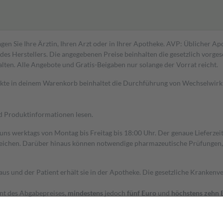
gen Sie Ihre Ärztin, Ihren Arzt oder in Ihrer Apotheke. AVP: Üblicher A
s Herstellers. Die angegebenen Preise beinhalten die gesetzlich vorgesc
alten. Alle Angebote und Gratis-Beigaben nur solange der Vorrat reicht.
dukte in deinem Warenkorb beinhaltet die Durchführung von Wechselwir
nd Produktinformationen lesen.
 uns werktags von Montag bis Freitag bis 18:00 Uhr. Der genaue Lieferze
ichen. Darüber hinaus können notwendige pharmazeutische Prüfungen, die
aus und der Patient erhält sie in der Apotheke. Die gesetzliche Krankenv
ent des Abgabepreises,
mindestens
jedoch
fünf Euro
und
höchstens zehn 