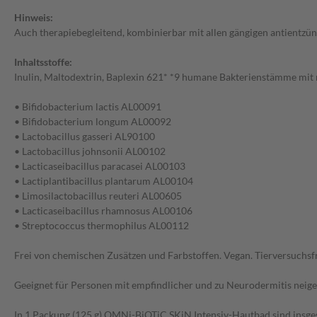
Hinweis:
Auch therapiebegleitend, kombinierbar mit allen gängigen antientzünd
Inhaltsstoffe:
Inulin, Maltodextrin, Baplexin 621* *9 humane Bakterienstämme mit m
• Bifidobacterium lactis AL00091
• Bifidobacterium longum AL00092
• Lactobacillus gasseri AL90100
• Lactobacillus johnsonii AL00102
• Lacticaseibacillus paracasei AL00103
• Lactiplantibacillus plantarum AL00104
• Limosilactobacillus reuteri AL00605
• Lacticaseibacillus rhamnosus AL00106
• Streptococcus thermophilus AL00112
Frei von chemischen Zusätzen und Farbstoffen. Vegan. Tierversuchsfr
Geeignet für Personen mit empfindlicher und zu Neurodermitis neigen
In 1 Packung (125 g) OMNi-BiOTiC SKiN Intensiv-Hautbad sind insge