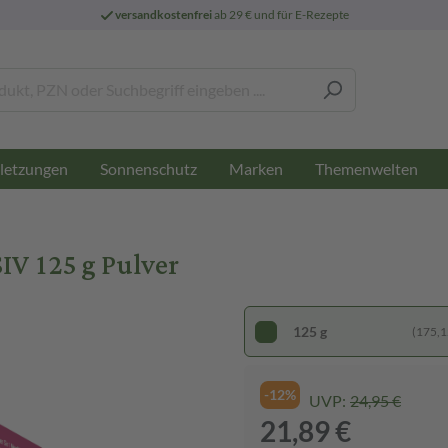
versandkostenfrei
ab 29 € und für E-Rezepte
letzungen
Sonnenschutz
Marken
Themenwelten
V 125 g Pulver
125 g
(175,12
-12%
UVP:
24,95 €
21,89 €