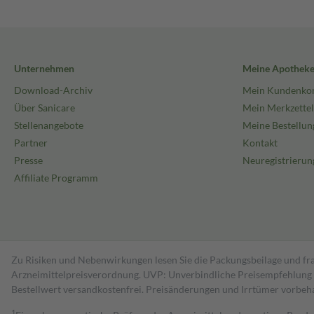
Unternehmen
Meine Apothek
Download-Archiv
Mein Kundenko
Über Sanicare
Mein Merkzettel
Stellenangebote
Meine Bestellun
Partner
Kontakt
Presse
Neuregistrierun
Affiliate Programm
Zu Risiken und Nebenwirkungen lesen Sie die Packungsbeilage und fra
Arzneimittelpreisverordnung. UVP: Unverbindliche Preisempfehlung de
Bestell­wert versand­kosten­frei. Preisänderungen und Irrtümer vorbeh
1