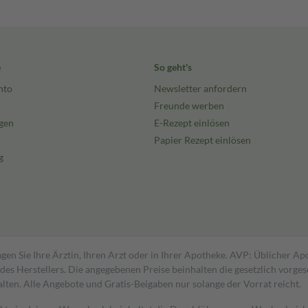
e
So geht's
nto
Newsletter anfordern
Freunde werben
gen
E-Rezept einlösen
Papier Rezept einlösen
g
gen Sie Ihre Ärztin, Ihren Arzt oder in Ihrer Apotheke. AVP: Üblicher A
s Herstellers. Die angegebenen Preise beinhalten die gesetzlich vorgesc
alten. Alle Angebote und Gratis-Beigaben nur solange der Vorrat reicht.