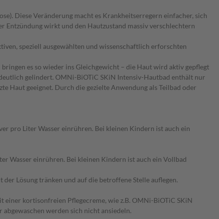
ose). Diese Veränderung macht es Krankheitserregern einfacher, sich
 der Entzündung wirkt und den Hautzustand massiv verschlechtern
tiven, speziell ausgewählten und wissenschaftlich erforschten
ingen es so wieder ins Gleichgewicht – die Haut wird aktiv gepflegt
 deutlich gelindert. OMNi-BiOTiC SKiN Intensiv-Hautbad enthält nur
eizte Haut geeignet. Durch die gezielte Anwendung als Teilbad oder
ver pro Liter Wasser einrühren. Bei kleinen Kindern ist auch ein
ter Wasser einrühren. Bei kleinen Kindern ist auch ein Vollbad
 der Lösung tränken und auf die betroffene Stelle auflegen.
mit einer kortisonfreien Pflegecreme, wie z.B. OMNi-BiOTiC SKiN
r abgewaschen werden sich nicht ansiedeln.