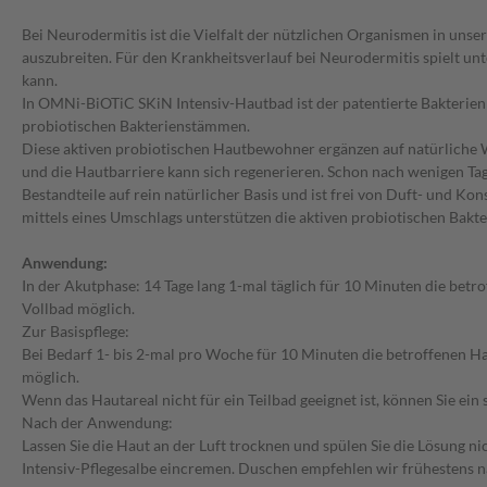
Bei Neurodermitis ist die Vielfalt der nützlichen Organismen in uns
auszubreiten. Für den Krankheitsverlauf bei Neurodermitis spielt un
kann.
In OMNi-BiOTiC SKiN Intensiv-Hautbad ist der patentierte Bakterienk
probiotischen Bakterienstämmen.
Diese aktiven probiotischen Hautbewohner ergänzen auf natürliche W
und die Hautbarriere kann sich regenerieren. Schon nach wenigen Tag
Bestandteile auf rein natürlicher Basis und ist frei von Duft- und Ko
mittels eines Umschlags unterstützen die aktiven probiotischen Bakteri
Anwendung:
In der Akutphase: 14 Tage lang 1-mal täglich für 10 Minuten die betro
Vollbad möglich.
Zur Basispflege:
Bei Bedarf 1- bis 2-mal pro Woche für 10 Minuten die betroffenen Haut
möglich.
Wenn das Hautareal nicht für ein Teilbad geeignet ist, können Sie ei
Nach der Anwendung:
Lassen Sie die Haut an der Luft trocknen und spülen Sie die Lösung 
Intensiv-Pflegesalbe eincremen. Duschen empfehlen wir frühestens n