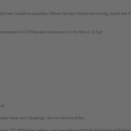
lichen Lokaltherapeutika. Öffnen Sie den Deckel vorsichtig, damit das Pul
indestens 4,5 Milliarden Keimen pro 1 Portion (= 2,5 g):
ei.
der Haut vom Säuglings- bis ins höchste Alter.
samt 225 Milliarden lebens- und vermehrungsfähige Bakterien enthalten