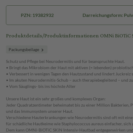
PZN: 19382932
Darreichungsform: Pul
Produktdetails/Produktinformationen OMNi BiOTiC
Packungsbeilage
Schutz und Pflege bei Neurodermitis und für beanspruchte Haut.
• Bringt das Mikrobiom der Haut mit aktiven (= lebenden) probiotisc
• Verbessert in wenigen Tagen den Hautzustand und lindert Juckreiz 
• Im akuten Neurodermitis-Schub – auch therapiebegleitend – und zur
• Vom Säuglings- bis ins höchste Alter
Unsere Haut ist ein sehr großes und komplexes Organ:
Jeder Quadratzentimeter beheimatet bis zu einer Million Bakterien,
und das Immunsystem unserer Haut.
Verschiedene Hauterkrankungen wie Neurodermitis sind oft mit einer
für schädliche Hautkeime wie Staphylococcus aureus einfacher, sich 
Dem kann OMNi-BiOTiC SKiN Intensiv-Hautbad entgegenwirken und d