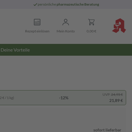
persönliche
pharmazeutische Beratung
Rezept einlösen
Mein Konto
0,00 €
Deine Vorteile
UVP:
24,95 €
-12%
 € / 1 kg)
21,89 €
sofort lieferbar