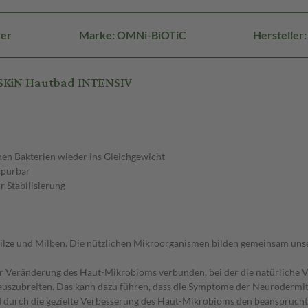
ver
Marke: OMNi-BiOTiC
Herstelle
 SKiN Hautbad INTENSIV
hen Bakterien wieder ins Gleichgewicht
spürbar
 Stabilisierung
 Pilze und Milben. Die nützlichen Mikroorganismen bilden gemeinsam uns
 Veränderung des Haut-Mikrobioms verbunden, bei der die natürliche Vie
auszubreiten. Das kann dazu führen, dass die Symptome der Neurodermiti
urch die gezielte Verbesserung des Haut-Mikrobioms den beanspruchte