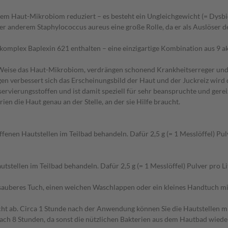
erem Haut-Mikrobiom reduziert – es besteht ein Ungleichgewicht (= Dysbi
ter anderem Staphylococcus aureus eine große Rolle, da er als Auslöser
omplex Baplexin 621 enthalten – eine einzigartige Kombination aus 9 ak
eise das Haut-Mikrobiom, verdrängen schonend Krankheitserreger und br
en verbessert sich das Erscheinungsbild der Haut und der Juckreiz wird
nservierungsstoffen und ist damit speziell für sehr beanspruchte und ger
en die Haut genau an der Stelle, an der sie Hilfe braucht.
ffenen Hautstellen im Teilbad behandeln. Dafür 2,5 g (= 1 Messlöffel) Pul
stellen im Teilbad behandeln. Dafür 2,5 g (= 1 Messlöffel) Pulver pro Li
n sauberes Tuch, einen weichen Waschlappen oder ein kleines Handtuch mit
nicht ab. Circa 1 Stunde nach der Anwendung können Sie die Hautstellen 
ach 8 Stunden, da sonst die nützlichen Bakterien aus dem Hautbad wiede