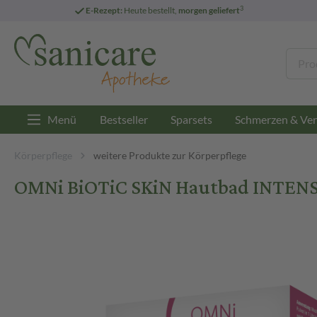
3
E-Rezept:
Heute bestellt,
morgen geliefert
Menü
Bestseller
Sparsets
Schmerzen & Ver
Körperpflege
weitere Produkte zur Körperpflege
OMNi BiOTiC SKiN Hautbad INTENSI