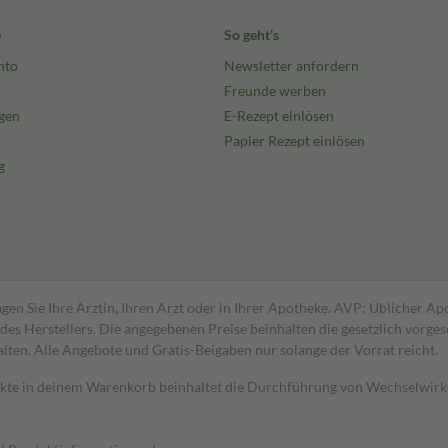
e
So geht's
nto
Newsletter anfordern
Freunde werben
gen
E-Rezept einlösen
Papier Rezept einlösen
g
gen Sie Ihre Ärztin, Ihren Arzt oder in Ihrer Apotheke. AVP: Üblicher A
s Herstellers. Die angegebenen Preise beinhalten die gesetzlich vorgesc
alten. Alle Angebote und Gratis-Beigaben nur solange der Vorrat reicht.
dukte in deinem Warenkorb beinhaltet die Durchführung von Wechselwir