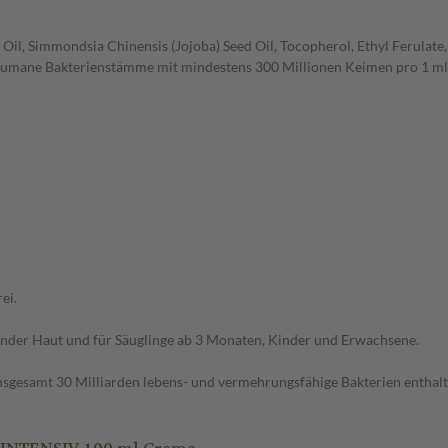
l, Simmondsia Chinensis (Jojoba) Seed Oil, Tocopherol, Ethyl Ferulate,
*9 humane Bakterienstämme mit mindestens 300 Millionen Keimen pro 1 ml
ei.
ender Haut und für Säuglinge ab 3 Monaten, Kinder und Erwachsene.
nsgesamt 30 Milliarden lebens- und vermehrungsfähige Bakterien enthalt