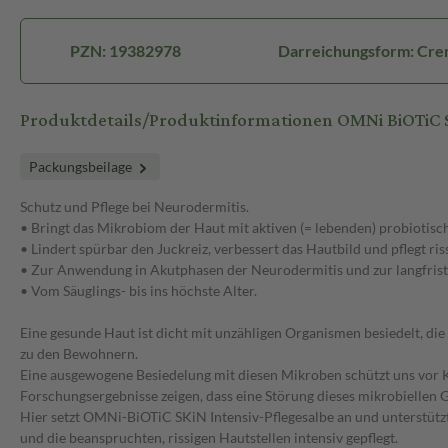
PZN: 19382978
Darreichungsform: Cr
Produktdetails/Produktinformationen OMNi BiOTiC 
Packungsbeilage
Schutz und Pflege bei Neurodermitis.
• Bringt das Mikrobiom der Haut mit aktiven (= lebenden) probiotisc
• Lindert spürbar den Juckreiz, verbessert das Hautbild und pflegt ris
• Zur Anwendung in Akutphasen der Neurodermitis und zur langfristig
• Vom Säuglings- bis ins höchste Alter.
Eine gesunde Haut ist dicht mit unzähligen Organismen besiedelt, d
zu den Bewohnern.
Eine ausgewogene Besiedelung mit diesen Mikroben schützt uns vor K
Forschungsergebnisse zeigen, dass eine Störung dieses mikrobielle
Hier setzt OMNi-BiOTiC SKiN Intensiv-Pflegesalbe an und unterstütz
und die beanspruchten, rissigen Hautstellen intensiv gepflegt.