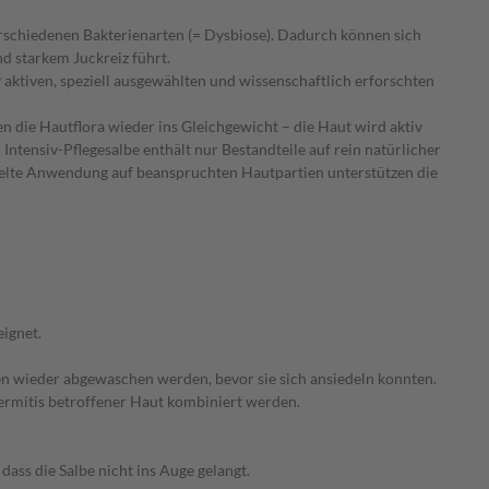
erschiedenen Bakterienarten (= Dysbiose). Dadurch können sich
d starkem Juckreiz führt.
 aktiven, speziell ausgewählten und wissenschaftlich erforschten
 die Hautflora wieder ins Gleichgewicht – die Haut wird aktiv
ntensiv-Pflegesalbe enthält nur Bestandteile auf rein natürlicher
ezielte Anwendung auf beanspruchten Hautpartien unterstützen die
eignet.
ien wieder abgewaschen werden, bevor sie sich ansiedeln konnten.
ermitis betroffener Haut kombiniert werden.
ass die Salbe nicht ins Auge gelangt.