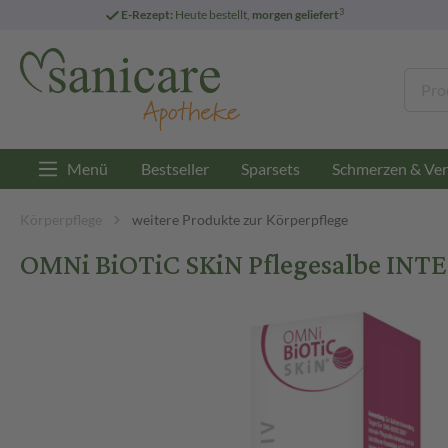
3
E-Rezept:
Heute bestellt,
morgen geliefert
Menü
Bestseller
Sparsets
Schmerzen & Ver
Körperpflege
weitere Produkte zur Körperpflege
OMNi BiOTiC SKiN Pflegesalbe INT