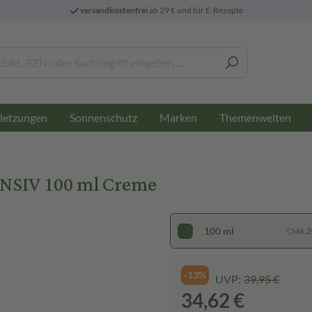
versandkostenfrei
ab 29 € und für E-Rezepte
letzungen
Sonnenschutz
Marken
Themenwelten
ENSIV 100 ml Creme
100 ml
(346,20
-13%
UVP:
39,95 €
34,62 €