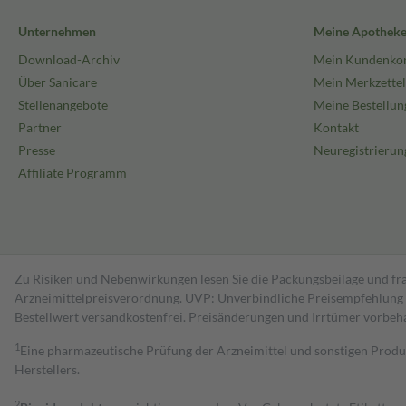
Unternehmen
Meine Apothek
Download-Archiv
Mein Kundenko
Über Sanicare
Mein Merkzettel
Stellenangebote
Meine Bestellun
Partner
Kontakt
Presse
Neuregistrierun
Affiliate Programm
Zu Risiken und Nebenwirkungen lesen Sie die Packungsbeilage und fra
Arzneimittelpreisverordnung. UVP: Unverbindliche Preisempfehlung de
Bestell­wert versand­kosten­frei. Preisänderungen und Irrtümer vorbeh
1
Eine pharmazeutische Prüfung der Arzneimittel und sonstigen Pro
Herstellers.
2