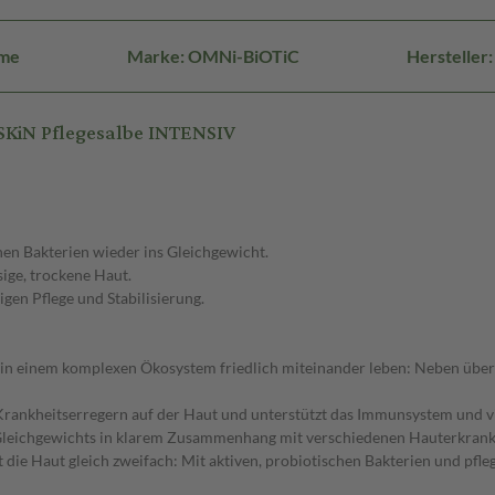
eme
Marke: OMNi-BiOTiC
Herstelle
SKiN Pflegesalbe INTENSIV
hen Bakterien wieder ins Gleichgewicht.
sige, trockene Haut.
en Pflege und Stabilisierung.
ie in einem komplexen Ökosystem friedlich miteinander leben: Neben übe
rankheitserregern auf der Haut und unterstützt das Immunsystem und vi
n Gleichgewichts in klarem Zusammenhang mit verschiedenen Hauterkrank
t die Haut gleich zweifach: Mit aktiven, probiotischen Bakterien und p