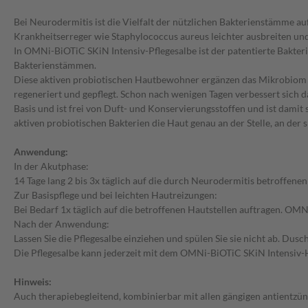
Bei Neurodermitis ist die Vielfalt der nützlichen Bakterienstämme a
Krankheitserreger wie Staphylococcus aureus leichter ausbreiten und
In OMNi-BiOTiC SKiN Intensiv-Pflegesalbe ist der patentierte Bakter
Bakterienstämmen.
Diese aktiven probiotischen Hautbewohner ergänzen das Mikrobiom de
regeneriert und gepflegt. Schon nach wenigen Tagen verbessert sich d
Basis und ist frei von Duft- und Konservierungsstoffen und ist damit
aktiven probiotischen Bakterien die Haut genau an der Stelle, an der s
Anwendung:
In der Akutphase:
14 Tage lang 2 bis 3x täglich auf die durch Neurodermitis betroffenen
Zur Basispflege und bei leichten Hautreizungen:
Bei Bedarf 1x täglich auf die betroffenen Hautstellen auftragen. OM
Nach der Anwendung:
Lassen Sie die Pflegesalbe einziehen und spülen Sie sie nicht ab. Du
Die Pflegesalbe kann jederzeit mit dem OMNi-BiOTiC SKiN Intensiv-
Hinweis:
Auch therapiebegleitend, kombinierbar mit allen gängigen antientzünd