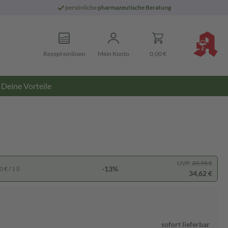
persönliche
pharmazeutische Beratung
Rezept einlösen
Mein Konto
0,00 €
Deine Vorteile
UVP:
39,95 €
-13%
 € / 1 l)
34,62 €
sofort lieferbar