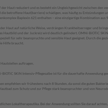
uf der Haut reduziert und es besteht ein Ungleichgewicht zwischen den v
 die betroffene Haut(barriere) schädigen, was häufig zu Entzündungen un
ienkomplex Baplexin 621 enthalten – eine einzigartige Kombination aus 9
r Haut auf natürliche Weise, verdrängen Krankheitserreger und bringen
as Hautbild und der Juckreiz wird deutlich gelindert. OMNi-BiOTiC SKiN I
 speziell für sehr beanspruchte und sensible Haut geeignet. Durch die g
ie Hilfe braucht.
 Hautstellen auftragen.
Ni-BiOTiC SKiN Intensiv-Pflegesalbe ist für die dauerhafte Anwendung ge
schen empfehlen wir frühestens nach 8 Stunden, da sonst die guten Bakter
Hautbad zum Schutz und zur Pflege stark beanspruchter und von Neurod
lichen Lokaltherapeutika. Bei der Anwendung sollten Sie darauf achten, d