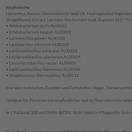
Inhaltsstoffe:
Helianthus Annuus (Sonnenblume) Seed Oil, Hydrogenated Vegetable Oi
(Ringelblume) Extract, Lactobacillus ferment lysat, Baplexin 621* 
• Bifidobacterium lactis AL00091
• Bifidobacterium longum AL00092
• Lactobacillus gasseri AL90100
• Lactobacillus johnsonii AL00102
• Lacticaseibacillus paracasei AL00103
• Lactiplantibacillus plantarum AL00104
• Limosilactobacillus reuteri AL00605
• Lacticaseibacillus rhamnosus AL00106
• Streptococcus thermophilus AL00112
Frei von chemischen Zusätzen und Farbstoffen. Vegan. Tierversuchsfr
Geeignet für Personen mit empfindlicher und zu Neurodermitis neig
In 1 Packung (100 ml) OMNi-BiOTiC SKiN Intensiv-Pflegesalbe sind i